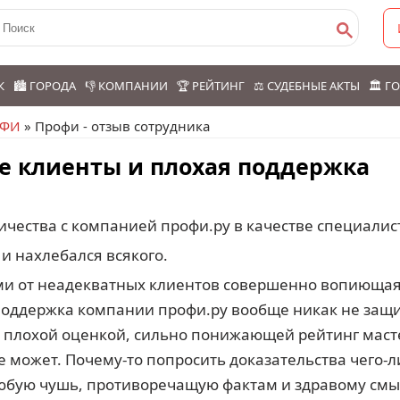
К
🏙️ ГОРОДА
👎 КОМПАНИИ
🏆 РЕЙТИНГ
⚖️ СУДЕБНЫЕ АКТЫ
🏛️ 
ОФИ
» Профи - отзыв сотрудника
е клиенты и плохая поддержка
ичества с компанией профи.ру в качестве специалис
 и нахлебался всякого.
ми от неадекватных клиентов совершенно вопиюща
Поддержка компании профи.ру вообще никак не защ
 плохой оценкой, сильно понижающей рейтинг маст
 может. Почему-то попросить доказательства чего-л
любую чушь, противоречащую фактам и здравому смы