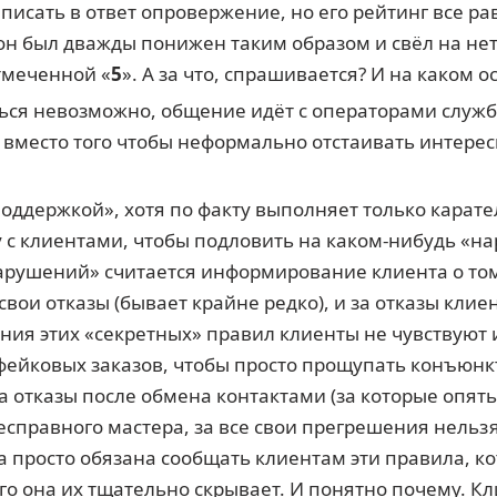
аписать в ответ опровержение, но его рейтинг все р
он был дважды понижен таким образом и свёл на нет
тмеченной «
5
». А за что, спрашивается? И на каком 
ься невозможно, общение идёт с операторами служ
, вместо того чтобы неформально отстаивать интер
поддержкой», хотя по факту выполняет только карат
у с клиентами, чтобы подловить на каком-нибудь «
«нарушений» считается информирование клиента о том
а свои отказы (бывает крайне редко), и за отказы клие
ния этих «секретных» правил клиенты не чувствуют 
фейковых заказов, чтобы просто прощупать конъюнкт
 за отказы после обмена контактами (за которые опять
бесправного мастера, за все свои прегрешения нель
 просто обязана сообщать клиентам эти правила, ко
того она их тщательно скрывает. И понятно почему.