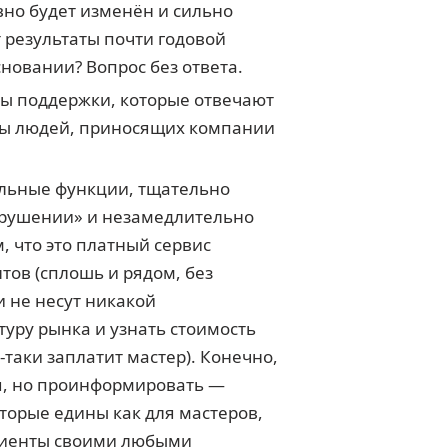
авно будет изменён и сильно
 результаты почти годовой
основании? Вопрос без ответа.
бы поддержки, которые отвечают
есы людей, приносящих компании
ельные функции, тщательно
нарушении» и незамедлительно
, что это платный сервис
нтов (сплошь и рядом, без
и не несут никакой
уру рынка и узнать стоимость
-таки заплатит мастер). Конечно,
зя, но проинформировать —
торые едины как для мастеров,
 Клиенты своими любыми