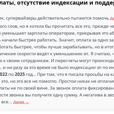
латы, отсутствие индексации и подде
ик, супервайзеры действительно пытаются помочь
Д
ого слов, но я хотела бы прочитать все это, прежде 
о уменьшает зарплаты операторам, прикрывая это 
 начали быстрее работать. Значит, оплата за одно 
ботать быстрее, чтобы лучше зарабатывать, но в ито
личение скорости ведёт к уменьшению зп. Я считаю, ч
к своим сотрудникам. И пересчеты могут происходит
, и ни разу за это время не было индексации зп по 
022
по
2025
год… При том, что я писала просьбы на 
то, но это все не помогло. Простои никак не оплачи
платы не по своей вине. За звонок оплата фиксирова
ти звонка вы получите одну сумму. А негатива в зв
 все...
Далее →