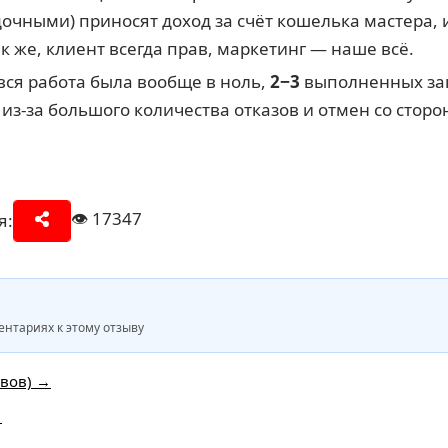
очными) приносят доход за счёт кошелька мастера, 
ак же, клиент всегда прав, маркетинг — наше всё.
вся работа была вообще в ноль,
2−3
выполненных зак
из-за большого количества отказов и отмен со стор
👁️
17347
я:
нтариях к этому отзыву
ывов) →
→