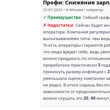
Профи: Снижение зарп
25.07.2025
•
Москва
•
оператор
✓ Преимущества
Гибкий граф
✗ Недостатки
Сейчас будет мн
оператора. Компания регулярн
высказываниями типа: «вы ведь
То есть операторы стараются ра
что люди вредят себе, ведь уве
можно придумать по отношению 
проработала практически
3
года
прикинуть размер инфляции с
2
уменьшала оценку компании за э
не редко. В итоге сидишь без о
зависимости от продолжительнос
можно слушать это
20
,
40
минут,