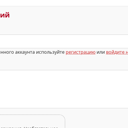
рий
янного аккаунта используйте
регистрацию
или
войдите н