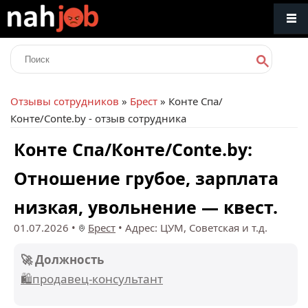
Отзывы сотрудников
»
Брест
» Конте Спа/
Конте/Conte.by - отзыв сотрудника
Конте Спа/Конте/Conte.by:
Отношение грубое, зарплата
низкая, увольнение — квест.
01.07.2026
•
Брест
•
Адрес: ЦУМ, Советская и т.д.
🚀 Должность
🛍️продавец-консультант