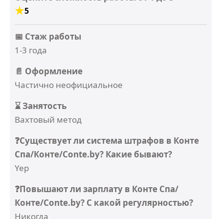
5
📅 Стаж работы
1-3 года
📄 Оформление
Частично неофициальное
⌛ Занятость
Вахтовый метод
❓Существует ли система штрафов в Конте
Спа/Конте/Conte.by? Какие бывают?
Yep
❓Повышают ли зарплату в Конте Спа/
Конте/Conte.by? С какой регулярностью?
Никогда