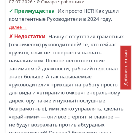
07.07.2026
•
Самара
•
работники
✓ Преимущества
Их просто НЕТ! Как ушли
компетентные Руководители в 2024 году.
Далее →
✗ Недостатки
Начну с отсутствия грамотных
(технически) руководителей! Те, кто сейчас
«рулят», язык не повернется назвать
Добавить отзыв
начальником. Полное несоответствие
занимаемой должности, рабочий персонал
знает больше. А так называемые
«руководители» приходят на работу просто
для вида и «втиранию очков» генеральному
директору, такие и нужны (послушные,
безграмотные), ими легко управлять, сделать
«крайними» — они все стерпят, и главное —
не будут возражать против абсурдных
распоряжений! От своей безграмотности