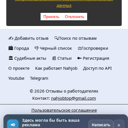
данных
Принять
Отклонить
✍️ Добавить отзыв
🔍Поиск по отзывам
🏙️ Городa
👎 Черный список
⚖️Госпроверки
🏛️ Судебные акты
📰 Статьи
🔑 Регистрация
О проекте
Как работает Nahjob
Доступ по API
Youtube
Telegram
© 2026
Отзывы о работодателях
Контакт:
nahjobtop@gmail.com
Пользовательское соглашение
Политика конфедициальности
Политика обработки
Здесь могла бы быть ваша
персональных данных
×
📢
реклама
Написать