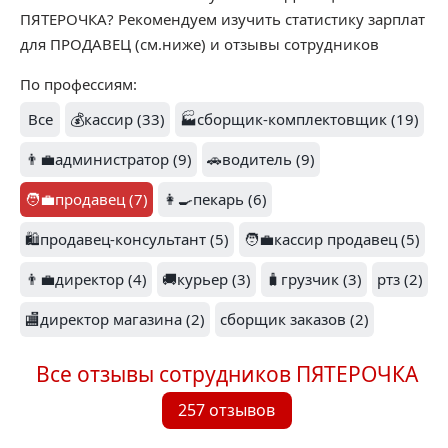
ПЯТЕРОЧКА? Рекомендуем изучить статистику зарплат
для ПРОДАВЕЦ (см.ниже) и отзывы сотрудников
По профессиям:
Все
💰кассир (33)
🏭сборщик-комплектовщик (19)
👨‍💼администратор (9)
🚗водитель (9)
🧑‍💼продавец (7)
👩‍🍳пекарь (6)
🛍️продавец-консультант (5)
🧑‍💼кассир продавец (5)
👨‍💼директор (4)
🚚курьер (3)
🧳грузчик (3)
ртз (2)
🏬директор магазина (2)
сборщик заказов (2)
Все отзывы сотрудников ПЯТЕРОЧКА
257 отзывов