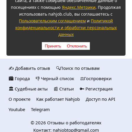
сайта, а также собираем обезличенные данные о
посещениях с помощью
Яндекс.Метрики
. Продолжая
использовать nahjob.club, вы соглашаетесь с
Пользовательским соглашением
и
Политикой
конфиденциальности и обработки персональных
данных
Принять
Отклонить
✍️ Добавить отзыв
🔍Поиск по отзывам
🏙️ Городa
👎 Черный список
⚖️Госпроверки
🏛️ Судебные акты
📰 Статьи
🔑 Регистрация
О проекте
Как работает Nahjob
Доступ по API
Youtube
Telegram
© 2026
Отзывы о работодателях
Контакт:
nahjobtop@gmail.com