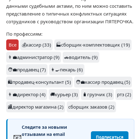
данными судебными актами, по ним можно составить
представление о типичных конфликтных ситуациях
сотрудников с руководством организации ПЯТЕРОЧКА.
По профессиям:
Все
💰кассир (33)
🏭сборщик-комплектовщик (19)
👨‍💼администратор (9)
🚗водитель (9)
🧑‍💼продавец (7)
👩‍🍳пекарь (6)
🛍️продавец-консультант (5)
🧑‍💼кассир продавец (5)
👨‍💼директор (4)
🚚курьер (3)
🧳грузчик (3)
ртз (2)
🏬директор магазина (2)
сборщик заказов (2)
Следите за новыми
📧
отзывами на email
Подписаться