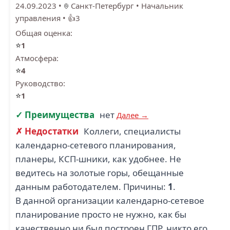
24.09.2023
•
Санкт-Петербург
•
Начальник
управления
•
👍3
Общая оценка:
⭐
1
Атмосфера:
⭐
4
Руководство:
⭐
1
✓ Преимущества
нет
Далее →
✗ Недостатки
Коллеги, специалисты
календарно-сетевого планирования,
планеры, КСП-шники, как удобнее. Не
ведитесь на золотые горы, обещанные
данным работодателем. Причины:
1
.
В данной организации календарно-сетевое
планирование просто не нужно, как бы
качественно ни был построен ГПР, никто его