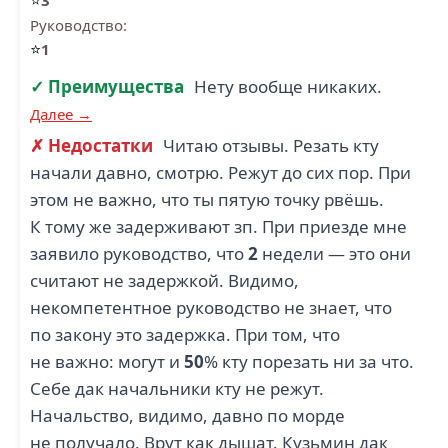
3
Руководство:
⭐
1
✓ Преимущества
Нету вообще никаких.
Далее →
✗ Недостатки
Читаю отзывы. Резать кту
начали давно, смотрю. Режут до сих пор. При
этом не важно, что ты пятую точку рвёшь.
К тому же задерживают зп. При приезде мне
заявило руководство, что
2
недели — это они
считают не задержкой. Видимо,
некомпетентное руководство не знает, что
по закону это задержка. При том, что
не важно: могут и
50
% кту порезать ни за что.
Себе дак начальники кту не режут.
Начальство, видимо, давно по морде
не получало. Врут как дышат. Кузьмин дак