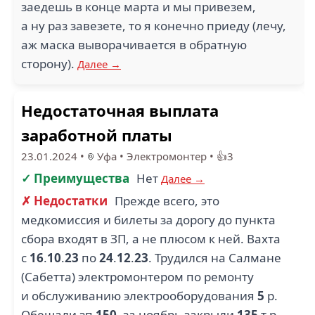
заедешь в конце марта и мы привезем,
а ну раз завезете, то я конечно приеду (лечу,
аж маска выворачивается в обратную
сторону).
Далее →
Недостаточная выплата
заработной платы
23.01.2024
•
Уфа
•
Электромонтер
•
👍3
✓ Преимущества
Нет
Далее →
✗ Недостатки
Прежде всего, это
медкомиссия и билеты за дорогу до пункта
сбора входят в ЗП, а не плюсом к ней. Вахта
с
16
.
10
.
23
по
24
.
12
.
23
. Трудился на Салмане
(Сабетта) электромонтером по ремонту
и обслуживанию электрооборудования
5
р.
Обещали зп
150
, за ноябрь закрыли
135
т.р.,