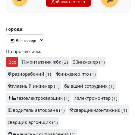
Добавить отзыв
Города:
По профессиям:
Все
🏗️монтажник жбк (2)
👷‍♂️инженер (1)
👷разнорабочий (1)
🛠️инженер пто (1)
🛠️главный инженер (1)
бывший сотрудник (1)
👨‍🏭газоэлектросварщик (1)
⚡электромонтер (1)
🏗️водитель автокрана (1)
🛠️сварщик-монтажник (1)
сварщик аргонщик (1)
🧑‍💼начальник управления (1)