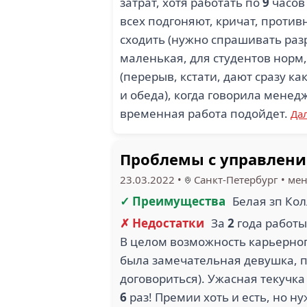
затрат, хотя работать по
9
часов
всех подгоняют, кричат, против
сходить (нужно спрашивать разр
маленькая, для студентов норм
(перерыв, кстати, дают сразу ка
и обеда), когда говорила менед
временная работа подойдет.
Да
Проблемы с управлени
23.03.2022
•
Санкт-Петербург
•
мен
✓ Преимущества
Белая зп Кол
✗ Недостатки
За
2
года работы
В целом возможность карьерног
была замечательная девушка, п
договориться). Ужасная текучка
6
раз! Премии хоть и есть, но ну