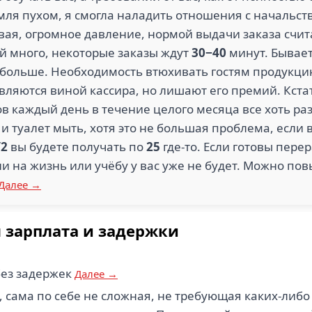
мля пухом, я смогла наладить отношения с начальст
овая, огромное давление, нормой выдачи заказа счи
тей много, некоторые заказы ждут
30−40
минут. Бывает
больше. Необходимость втюхивать гостям продукцию,
вляются виной кассира, но лишают его премий. Кста
ов каждый день в течение целого месяца все хоть ра
 и туалет мыть, хотя это не большая проблема, если 
/2
вы будете получать по
25
где-то. Если готовы перер
и на жизнь или учёбу у вас уже не будет. Можно по
Далее →
 зарплата и задержки
без задержек
Далее →
 сама по себе не сложная, не требующая каких-либ