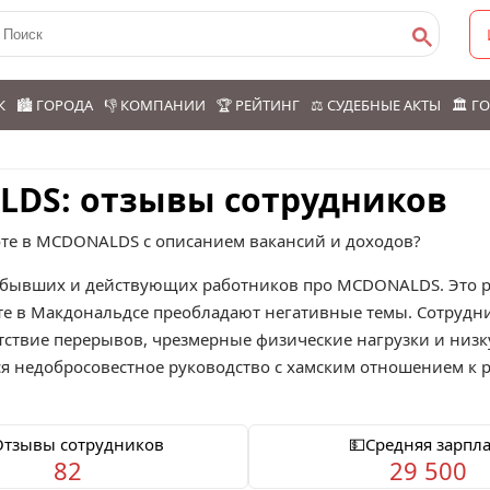
К
🏙️ ГОРОДА
👎 КОМПАНИИ
🏆 РЕЙТИНГ
⚖️ СУДЕБНЫЕ АКТЫ
🏛️ 
LDS: отзывы сотрудников
оте в MCDONALDS с описанием вакансий и доходов?
бывших и действующих работников про
MCDONALDS
. Это
оте в Макдональдсе преобладают негативные темы. Сотрудн
тствие перерывов, чрезмерные физические нагрузки и низку
ся недобросовестное руководство с хамским отношением к 
Отзывы сотрудников
💵Средняя зарпла
82
29 500