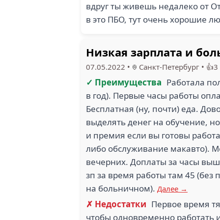
вдруг ты живешь недалеко от От
в это ПБО, тут очень хорошие л
Низкая зарплата и бол
07.05.2022
•
Санкт-Петербург
•
👍3
✓ Преимущества
Работала по
в год). Первые часы работы оп
Бесплатная (ну, почти) еда. До
выделять денег на обучение, н
и премия если вы готовы работа
либо обслуживание макавто). М
вечерних. Доплаты за часы выш
зп за время работы там 45 (бе
на больничном).
Далее →
✗ Недостатки
Первое время тя
чтобы одновременно работать и 