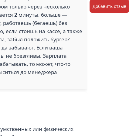
вом только через несколько
Добавить отзыв
тается
2
минуты, больше —
, работаешь (бегаешь) без
 если стоишь на кассе, а также
ти, забыл положить бургер?
з да забывают. Если ваша
вы не брезгливы. Зарплата
абатывать, то может, что-то
выситься до менеджера
о умственных или физических