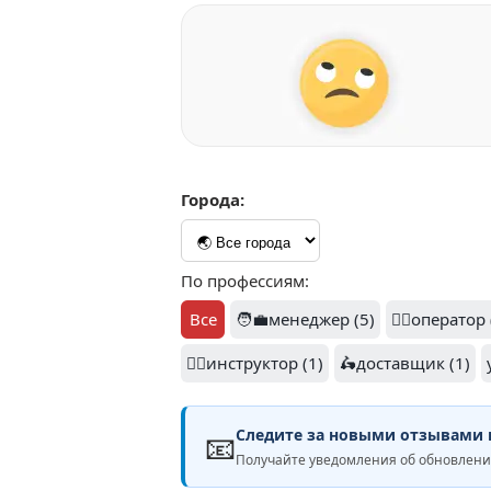
Города:
По профессиям:
Все
🧑‍💼менеджер (5)
👷‍♂️оператор 
🏋️‍♂️инструктор (1)
🛵доставщик (1)
Следите за новыми отзывами н
📧
Получайте уведомления об обновле