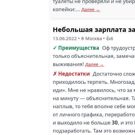
туалеты не проверяли и не убира
копейки:...
Далее →
Небольшая зарплата з
13.06.2022
•
Москва
•
👍6
✓ Преимущества
Оф трудоустр
только объяснительная, замеча
выживания!
Далее →
✗ Недостатки
Достаточно слож
приходилось терпеть. Многозада
иди». Мне не нравилось, что за
на минуту — объяснительная. Та
наплыв, то тебя вполне себе мог
от личного графика, переработо
и выходило не больше
30
, и эт
подзаработать. Там это возможн