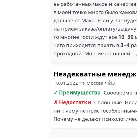
выработанных часов и качества
в моей точке много было хамова
дальше от Мака. Если у вас буде
на прием заказа/оплату/выдачу
то многие гости ждут все
10−30
м
чего приходится пахать в
3−4
ра
проходной. Многие на нашей...
Неадекватные менедже
10.01.2022
•
Москва
•
👍3
✓ Преимущества
Своевремен
✗ Недостатки
Сплошные. Неад
ни к чему не приспособленными.
Почему не делают психологичес