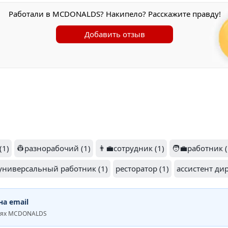
Работали в MCDONALDS? Накипело? Расскажите правду!
Добавить отзыв
(1)
👷разнорабочий (1)
👨‍💼сотрудник (1)
🧑‍💼работник (
универсальный работник (1)
ресторатор (1)
ассистент дир
а email
ниях MCDONALDS