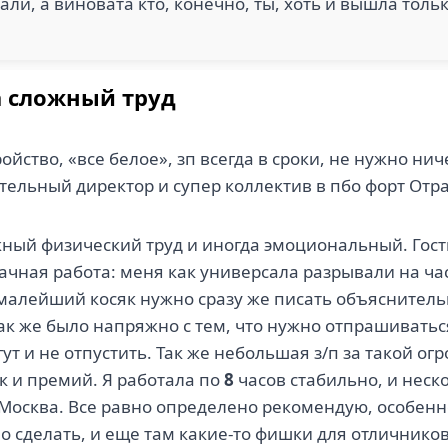
ли, а виновата кто, конечно, ты, хоть и вышла тольк
а сложный труд
ойство, «все белое», зп всегда в сроки, не нужно нич
тельный директор и супер коллектив в пбо форт От
ный физический труд и иногда эмоциональный. Гост
чная работа: меня как универсала разрывали на час
 малейший косяк нужно сразу же писать объяснитель
к же было напряжно с тем, что нужно отпрашиваться
ут и не отпустить. Так же небольшая з/п за такой ог
к и премий. Я работала по
8
часов стабильно, и неск
о Москва. Все равно определено рекомендую, особенн
о сделать, и еще там какие-то фишки для отличников,