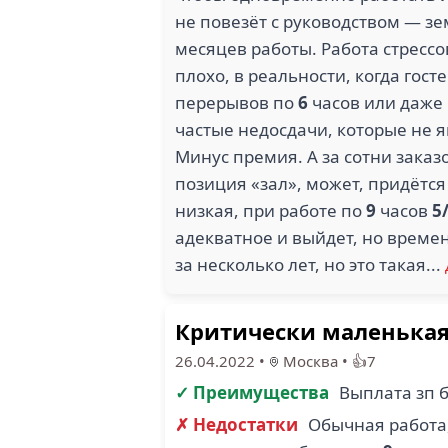
не повезёт с руководством — зе
месяцев работы. Работа стресс
плохо, в реальности, когда гос
перерывов по
6
часов или даже 
частые недосдачи, которые не я
Минус премия. А за сотни заказ
позиция «зал», может, придётся
низкая, при работе по
9
часов
5
адекватное и выйдет, но времен
за несколько лет, но это такая...
Критически маленькая
26.04.2022
•
Москва
•
👍7
✓ Преимущества
Выплата зп 
✗ Недостатки
Обычная работа,