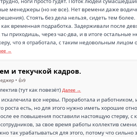
 трудно, ноги просто гудят. Поток людей сумасшедш
ные менеджеры (но не все). Нет времени даже водичк
ешения). Стоять без дела нельзя, сидеть тем более.
, как временная подработка. Задерживали после дев
к ты приходишь, через час-два, и в итоге остальные 
жеру, что я отработала, с таким недовольным лицом 
лее →
ем и текучкой кадров.
еджер
•
👍9
лектив (тут как повезёт)
Далее →
 искалечила все нервы. Проработала и работником, 
о роста есть, но для этого нужно иметь хорошие отн
осле ее повышения поставили настоящую стерву, с
 сотрудников, за свое время работы коллектив смен
жно так урабатываться для этого, потому что сильно 