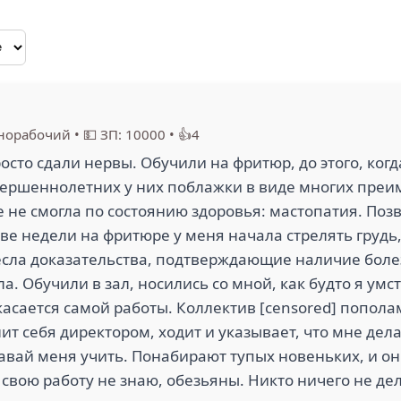
норабочий
•
💵 ЗП: 10000
•
👍4
росто сдали нервы. Обучили на фритюр, до этого, ког
овершеннолетних у них поблажки в виде многих преи
е не смогла по состоянию здоровья: мастопатия. По
две недели на фритюре у меня начала стрелять грудь, 
есла доказательства, подтверждающие наличие болез
ла. Обучили в зал, носились со мной, как будто я ум
 касается самой работы. Коллектив [censored] попол
ит себя директором, ходит и указывает, что мне дел
 давай меня учить. Понабирают тупых новеньких, и 
я свою работу не знаю, обезьяны. Никто ничего не де