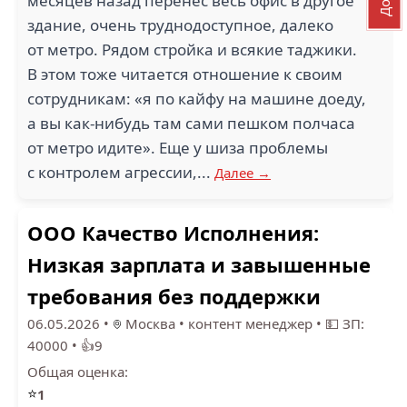
месяцев назад перенёс весь офис в другое
здание, очень труднодоступное, далеко
от метро. Рядом стройка и всякие таджики.
В этом тоже читается отношение к своим
сотрудникам: «я по кайфу на машине доеду,
а вы как-нибудь там сами пешком полчаса
от метро идите». Еще у шиза проблемы
с контролем агрессии,...
Далее →
ООО Качество Исполнения:
Низкая зарплата и завышенные
требования без поддержки
06.05.2026
•
Москва
•
контент менеджер
•
💵 ЗП:
40000
•
👍9
Общая оценка:
⭐
1