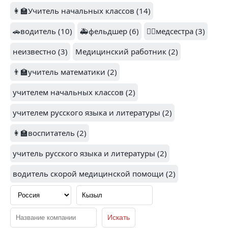
ДЕТСКИЙ МИР (1)
👩‍🏫Учитель начальных классов (14)
МЯСНОВЪ (1)
🚗водитель (10)
🚑фельдшер (6)
👩‍⚕️медсестра (3)
неизвестно (3)
Медицинский работник (2)
👨‍🏫учитель математики (2)
1.3
1.8
учителем начальных классов (2)
СЛАТА (1)
БАСТИОН (1)
учителем русского языка и литературы (2)
👩‍🏫воспитатель (2)
учитель русского языка и литературы (2)
2
PEOPLE TOMORROW
водитель скорой медицинской помощи (2)
MOSCOW SHOW (1)
(1)