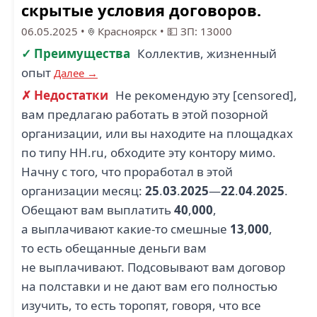
скрытые условия договоров.
06.05.2025
•
Красноярск
•
💵 ЗП: 13000
✓ Преимущества
Коллектив, жизненный
опыт
Далее →
✗ Недостатки
Не рекомендую эту [censored],
вам предлагаю работать в этой позорной
организации, или вы находите на площадках
по типу HH.ru, обходите эту контору мимо.
Начну с того, что проработал в этой
организации месяц:
25
.
03
.
2025
—
22
.
04
.
2025
.
Обещают вам выплатить
40
,
000
,
а выплачивают какие-то смешные
13
,
000
,
то есть обещанные деньги вам
не выплачивают. Подсовывают вам договор
на полставки и не дают вам его полностью
изучить, то есть торопят, говоря, что все