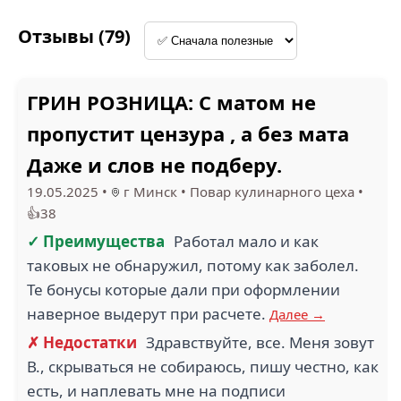
1.3
Отзывы (79)
СИБИНТЕК (1)
МОЕ ДЕЛО (1)
ГРИН РОЗНИЦА: С матом не
пропустит цензура , а без мата
Даже и слов не подберу.
1
2.9
19.05.2025
•
г Минск
•
Повар кулинарного цеха
•
ЧЕТЫРЕ ЛАПЫ (1)
ПОБЕДА (1)
👍38
✓ Преимущества
Работал мало и как
таковых не обнаружил, потому как заболел.
Те бонусы которые дали при оформлении
наверное выдерут при расчете.
Далее →
2
✗ Недостатки
Здравствуйте, все. Меня зовут
СТРАХОВОЙ ДОМ
ВСК (1)
МАНГО ТЕЛЕКОМ (1)
В., скрываться не собираюсь, пишу честно, как
есть, и наплевать мне на подписи