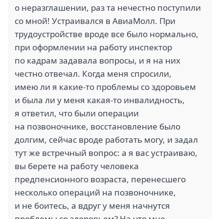
о неразглашении, раз та нечестно поступили
со мной! Устраивался в АвиаМолл. При
трудоустройстве вроде все было нормально,
при оформлении на работу инспектор
ГАЛЕРЕЯ ЧИЖОВА (1)
СТК СТРОЙТЕХ (1)
по кадрам задавала вопросы, и я на них
честно отвечал. Когда меня спросили,
имею ли я какие-то проблемы со здоровьем
и была ли у меня какая-то инвалидность,
я ответил, что были операции
2.4
на позвоночнике, восстановление было
долгим, сейчас вроде работать могу, и задал
MODI FUN SHOP (1)
САПСАН (1)
тут же встречный вопрос: а я вас устраиваю,
вы берете на работу человека
предпенсионного возраста, перенесшего
несколько операций на позвоночнике,
и не боитесь, а вдруг у меня начнутся
2
проблемы со здоровьем? На что мне