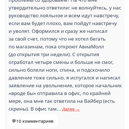
СБЕР СЕРВИС (1)
УЮТ (1)
утвердительно ответили: не волнуйтесь, у нас
руководство лояльное и всем идут навстречу,
если вам будет плохо, вам пойдут навстречу
и уволят. Оформился и сразу же написал
за свой счет, потому что не хотел бегать
по магазинам, пока откроют АвиаМолл
НОВЫЕ ДОРОГИ (1)
ДАНФОСС (1)
(до открытия три недели). С открытия
отработал четыре смены и больше не смог,
сильно болели ноги, спина, и подскочило
давление тоже сильно, я испугался и написал
заявление на увольнение, которое начальник
4
2.8
«вроде бы» отправила в офис, по крайней
ЗИТАР (1)
ESTETICA (1)
мере, она мне так ответила на Вайбер (есть
скрины). В офис там...
Далее →
💬10 комментариев