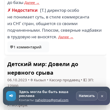
до базы
Далее →
✗ Недостатки
[Т.] директор особо
не понимает суть, в стиле коммерсанта
из СНГ стран, общается со своими
подчиненными. Плюсом, северные надбавки
в трудовую не вносятся.
Далее →
💬1 комментарий
Детский мир: Довели до
нервного срыва
06.10.2023
•
Кызыл
•
Кассир продавец
•
💵 ЗП:
27000
Здесь могла бы быть ваша
Общая оценка:
×
📢
реклама
Написать
⭐
1
Контакты:
nahjobtop@gmail.com
Атмосфера: