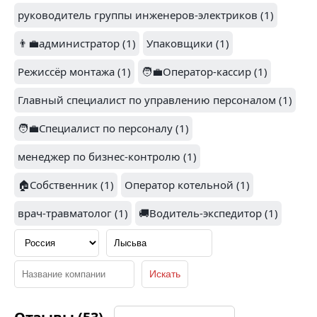
ПРОМСТРОЙМОНТАЖ
(1)
ЛЕНТА (1)
руководитель группы инженеров-электриков (1)
👨‍💼администратор (1)
Упаковщики (1)
Режиссёр монтажа (1)
🧑‍💼Оператор-кассир (1)
2
Главный специалист по управлению персоналом (1)
🧑‍💼Специалист по персоналу (1)
MODIS (1)
МИРАТОРГ (1)
менеджер по бизнес-контролю (1)
🏠Собственник (1)
Оператор котельной (1)
врач-травматолог (1)
🚚Водитель-экспедитор (1)
3.7
ДИРЕКТ КРЕДИТ (1)
ОПТИМА (1)