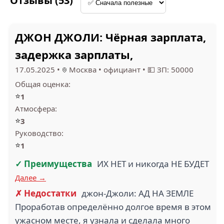
Отзывы (53)
4
2
ДЖОН ДЖОЛИ: Чёрная зарплата,
КРАСНОЕ & БЕЛОЕ (1)
OPEN GROUP (1)
задержка зарплаты,
17.05.2025
•
Москва
•
официант
•
💵 ЗП: 50000
Общая оценка:
⭐
1
1.5
1
Атмосфера:
НЬЮ ЙОРКЕР (1)
РОСНЕФТЬ (1)
⭐
3
Руководство:
⭐
1
✓ Преимущества
ИХ НЕТ и никогда НЕ БУДЕТ
Далее →
✗ Недостатки
джон-Джоли: АД НА ЗЕМЛЕ
PANDORA (1)
ФК ПУЛЬС (1)
Проработав определённо долгое время в этом
ужасном месте, я узнала и сделала много