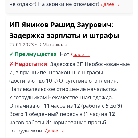
не отдают! На звонки не отвечают!
Далее →
ИП Яников Рашид Заурович:
Задержка зарплаты и штрафы
27.01.2023
•
Махачкала
✓ Преимущества
Нет
Далее →
✗ Недостатки
Задержка ЗП Необоснованные
и, в принципе, незаконные штрафы
(достигают до
10
к) Отсутствие отопления.
Наплевательское отношение начальства
к сотрудникам Некачественная одежда.
Оплачивают
11
часов из
12
(работа с
9
до
9
)
Всего
1
обеденный перерыв (
1
час) на
12
часов работы Игнорирование просьб
сотрудников.
Далее →