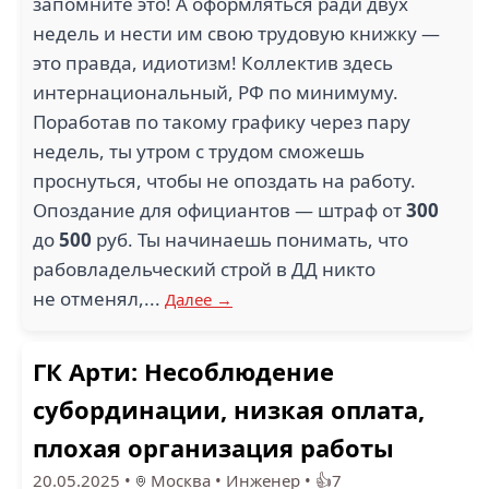
запомните это! А оформляться ради двух
РОСАТОМ (1)
SMINEX (1)
недель и нести им свою трудовую книжку —
это правда, идиотизм! Коллектив здесь
интернациональный, РФ по минимуму.
Поработав по такому графику через пару
недель, ты утром с трудом сможешь
проснуться, чтобы не опоздать на работу.
ВИД (1)
САНТАЛЬ (1)
Опоздание для официантов — штраф от
300
до
500
руб. Ты начинаешь понимать, что
рабовладельческий строй в ДД никто
не отменял,...
Далее →
1
1
ГК Арти: Несоблюдение
ССК ГАЗРЕГИОН (1)
ДЖОН ДЖОЛИ (1)
субординации, низкая оплата,
плохая организация работы
20.05.2025
•
Москва
•
Инженер
•
👍7