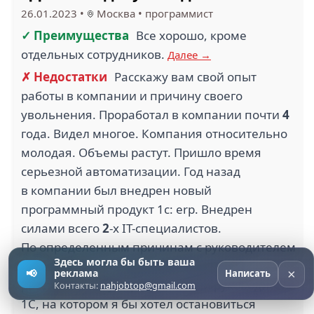
26.01.2023
•
Москва
•
программист
✓ Преимущества
Все хорошо, кроме
отдельных сотрудников.
Далее →
✗ Недостатки
Расскажу вам свой опыт
работы в компании и причину своего
увольнения. Проработал в компании почти
4
года. Видел многое. Компания относительно
молодая. Объемы растут. Пришло время
серьезной автоматизации. Год назад
в компании был внедрен новый
программный продукт 1с: erp. Внедрен
силами всего
2
-х IT-специалистов.
По определенным причинам с руководителем
Здесь могла бы быть ваша
направления 1С компании пришлось
×
📢
реклама
Написать
расстаться. И тут пришел новый руководитель
Контакты:
nahjobtop@gmail.com
1С, на котором я бы хотел остановиться