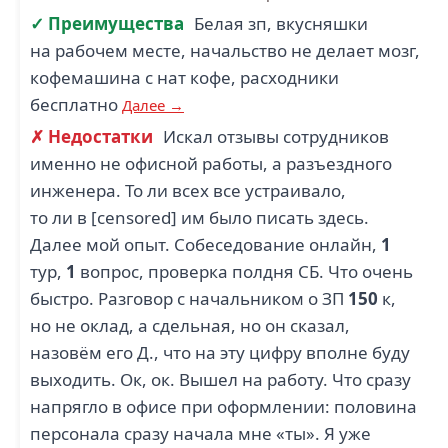
1
✓ Преимущества
Белая зп, вкусняшки
на рабочем месте, начальство не делает мозг,
ТРАНСПАК (1)
кофемашина с нат кофе, расходники
бесплатно
Далее →
✗ Недостатки
Искал отзывы сотрудников
именно не офисной работы, а разъездного
инженера. То ли всех все устраивало,
то ли в [censored] им было писать здесь.
Далее мой опыт. Собеседование онлайн,
1
тур,
1
вопрос, проверка полдня СБ. Что очень
быстро. Разговор с начальником о ЗП
150
к,
но не оклад, а сдельная, но он сказал,
назовём его Д., что на эту цифру вполне буду
выходить. Ок, ок. Вышел на работу. Что сразу
напрягло в офисе при оформлении: половина
персонала сразу начала мне «ты». Я уже