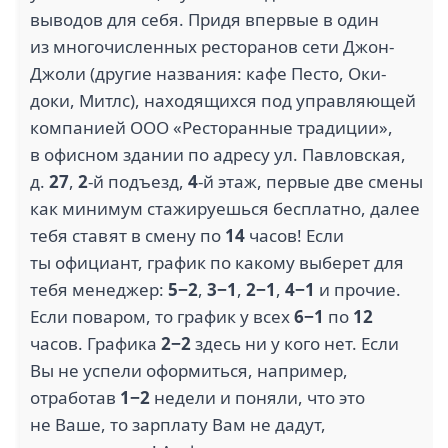
выводов для себя. Придя впервые в один
из многочисленных ресторанов сети Джон-
Джоли (другие названия: кафе Песто, Оки-
1
1
доки, Митлс), находящихся под управляющей
АРИЯ ХОУМ (1)
БАРС ГРУП (1)
компанией ООО «Ресторанные традиции»,
в офисном здании по адресу ул. Павловская,
д.
27
,
2
-й подъезд,
4
-й этаж, первые две смены
как минимум стажируешься бесплатно, далее
тебя ставят в смену по
14
часов! Если
5
ты официант, график по какому выберет для
CLC (1)
SUPERJOB (1)
тебя менеджер:
5−2
,
3−1
,
2−1
,
4−1
и прочие.
Если поваром, то график у всех
6−1
по
12
часов. Графика
2−2
здесь ни у кого нет. Если
Вы не успели оформиться, например,
отработав
1−2
недели и поняли, что это
3.9
2
не Ваше, то зарплату Вам не дадут,