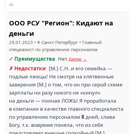
→
ООО РСУ "Регион": Кидают на
деньги
29.01.2023
•
Санкт-Петербург
•
Главный
специалист по управлению персоналом
✓ Преимущества
Нет
Далее →
✗ Недостатки
[М.] С.Н. и его семейка —
подлые лжецы! Не смотря на клятвенные
заверения [М.] о том, что он при серой схеме
зарплаты ни разу никого не «кинул»
на деньги — полная ЛОЖЬ! Я проработала
в компании в качестве главного специалиста
по управлению персоналом
8
дней, слава
Богу, т.к. вовремя поняла, что из себя
представляет внешне спокойный [М.].