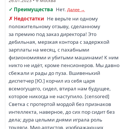
26.01.2023
•
Москва
✓ Преимущества
Нет.
Далее →
✗ Недостатки
Не верьте ни одному
положительному отзыву, сделанному
за премию под заказ директора! Это
дебильная, мерзкая контора с задержкой
зарплаты на месяц, с пахабными
физиономиями и убитыми машинами! К ним
никто не идёт, кроме пенсионеров. Мы давно
сбежали и рады до пуза. Вшивенький
диспетчер [Ю.] корчил из себя царя
всемогущего, сидел, втирал нам будущее,
которое никогда не наступило. [censored]
Светка с протертой мордой без признаков
интеллекта, наверное, до сих пор сидит без
дела; дура целыми днями играла роль
трудяги. Мир артистов, изображающих