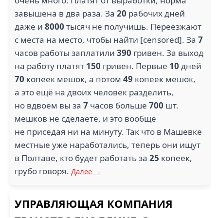
очень много. Платят от выработки, норма
завышена в два раза. За
20
рабочих дней
даже и
8000
тысяч не получишь. Переезжают
с места на место, чтобы найти [censored]. За
7
часов работы заплатили
390
гривен. За выход
на работу платят
150
гривен. Первые
10
дней
70
копеек мешок, а потом
49
копеек мешок,
а это ещё на двоих человек разделить,
но вдвоём вы за
7
часов больше
700
шт.
мешков не сделаете, и это вообще
не приседая ни на минуту. Так что в Машевке
местные уже наработались, теперь они ищут
в Полтаве, кто будет работать за
25
копеек,
грубо говоря.
Далее →
УПРАВЛЯЮЩАЯ КОМПАНИЯ