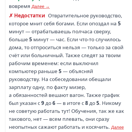
вовремя
Далее →
✗ Недостатки
Отвратительное руководство,
которое мнит себя богами. Если опоздал на
5
минут — отрабатываешь полчаса сверху,
больше
5
минут — час. Если что-то случилось
дома, то отпроситься нельзя — только за свой
счёт или больничный. Также следят за твоим
рабочим временем: если выключил
компьютер раньше
5
— объясняй
руководству. На собеседовании обещали
зарплату одну, по факту мизер,
а обязанностей вешают вагон. Также график
был указан с
9
до
6
— в итоге с
8
до
5
. Никому
не советую работать тут! Обучения, так же как
такового, нет — всем плевать, они сразу
неопытных сажают работать и косячить.
Далее