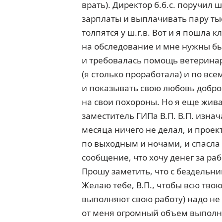
врать). Директор б.б.с. поручил
зарплаты и выплачивать пару ты
толпятся у ш.г.в. Вот и я пошла
на обследование и мне нужны бы
и требовалась помощь ветеринара
(я столько проработала) и по вс
и показывать свою любовь добром
на свои похороны. Но я еще жив
заместитель ГИПа В.П. В.П. изна
месяца ничего не делал, и проек
по выходным и ночами, и спасла 
сообщение, что хочу денег за раб
Прошу заметить, что с бездельни
Желаю тебе, В.П., чтобы всю тво
выполняют свою работу) надо не 
от меня огромный объем выполн