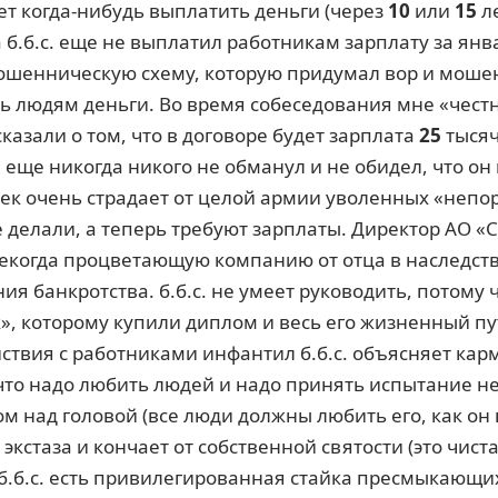
ет когда-нибудь выплатить деньги (через
10
или
15
ле
 б.б.с. еще не выплатил работникам зарплату за ян
мошенническую схему, которую придумал вор и мошен
ь людям деньги. Во время собеседования мне «честн
казали о том, что в договоре будет зарплата
25
тысяч
еще никогда никого не обманул и не обидел, что он
овек очень страдает от целой армии уволенных «неп
 делали, а теперь требуют зарплаты. Директор АО «
екогда процветающую компанию от отца в наследств
я банкротства. б.б.с. не умеет руководить, потому 
к», которому купили диплом и весь его жизненный пу
ствия с работниками инфантил б.б.с. объясняет кар
 что надо любить людей и надо принять испытание н
ом над головой (все люди должны любить его, как он
 экстаза и кончает от собственной святости (это чист
 б.б.с. есть привилегированная стайка пресмыкающи