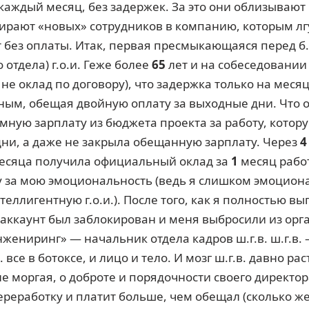
аждый месяц, без задержек. За это они облизывают 
бирают «новых» сотрудников в компанию, которым лг
 без оплаты. Итак, первая пресмыкающаяся перед б
отдела) г.о.и. Геже более
65
лет и на собеседовании 
е оклад по договору), что задержка только на месяц
ым, обещая двойную оплату за выходные дни. Что ока
ную зарплату из бюджета проекта за работу, котору
дни, а даже не закрыла обещанную зарплату. Через
4
есяца получила официальный оклад за
1
месяц работ
 за мою эмоциональность (ведь я слишком эмоцион
теллигентную г.о.и.). После того, как я полностью в
 аккаунт был заблокирован и меня выбросили из орг
ениринг» — начальник отдела кадров ш.г.в. ш.г.в. 
 все в ботоксе, и лицо и тело. И мозг ш.г.в. давно ра
не моргая, о доброте и порядочности своего директо
ереработку и платит больше, чем обещал (сколько же