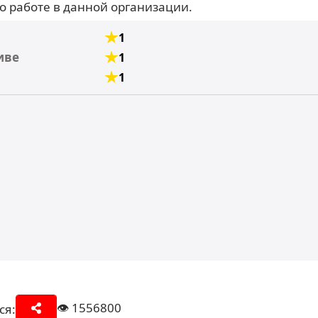
 работе в данной организации.
1
иве
1
1
👁️
1556800
ся: