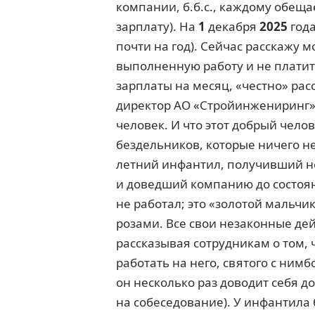
компании, б.б.с., каждому обеща
зарплату). На
1
декабря
2025
года
почти на год). Сейчас расскажу 
выполненную работу и не платит
зарплаты на месяц, «честно» расс
директор АО «Стройинжениринг» 
человек. И что этот добрый чел
бездельников, которые ничего не
летний инфантил, получивший н
и доведший компанию до состояни
не работал; это «золотой мальчи
розами. Все свои незаконные дей
рассказывая сотрудникам о том,
работать на него, святого с нимб
он несколько раз доводит себя до
на собеседование). У инфантила