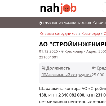
🏠 ГЛАВНАЯ
✍️ ДОБАВИТЬ ОТЗЫВ
🔍ПОИС
Отзывы сотрудников
»
Краснодар
»
АО "СТРОЙИНЖЕНИРИН
01.12.2025
•
Краснодар
•
Адрес: 350
231001001
🚀 Должность
💸 Сре
🕵️‍♂️Анонимный сотрудник
25 000
Шарашкина контора АО «Строй
138
, ИНН
2 310 082 600
, КПП
231 0
нет миллиона негативных отзывов