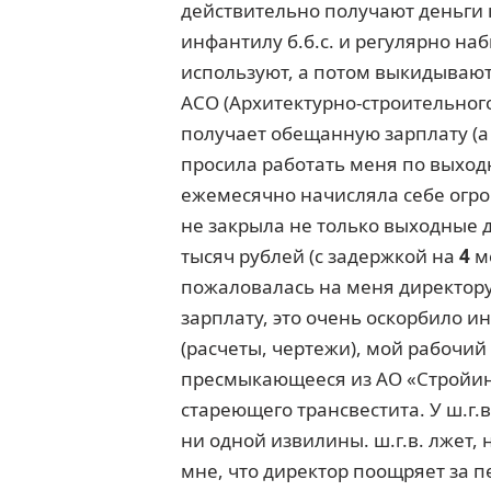
действительно получают деньги к
инфантилу б.б.с. и регулярно на
используют, а потом выкидывают
АСО (Архитектурно-строительного 
получает обещанную зарплату (а н
просила работать меня по выходн
ежемесячно начисляла себе огром
не закрыла не только выходные 
тысяч рублей (с задержкой на
4
м
пожаловалась на меня директору
зарплату, это очень оскорбило ин
(расчеты, чертежи), мой рабочий
пресмыкающееся из АО «Стройинж
стареющего трансвестита. У ш.г.в.
ни одной извилины. ш.г.в. лжет, 
мне, что директор поощряет за п