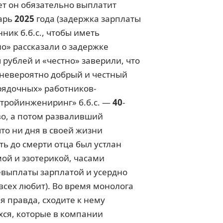
т он обязательно выплатит
варь
2025
года (задержка зарплаты
ник б.б.с., чтобы иметь
о» рассказали о задержке
 рублей и «честно» заверили, что
 невероятно добрый и честный
орядочных» работников-
Стройинжениринг» б.б.с. —
40
-
о, а потом разваливший
что ни дня в своей жизни
ть до смерти отца был устлан
мой и эзотерикой, часами
евыплаты зарплатой и усердно
 всех любит). Во время монолога
ая правда, сходите к нему
хся, которые в компании