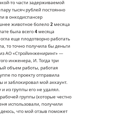
какой-то части задерживаемой
пару тысяч рублей постоянно
или в онкодиспансер
ашнее животное болело
2
месяца
плате была всего
4
месяца
могла еще плодотворно работать
ла, то точно получила бы деньги
о из АО «Стройинжениринг» —
ого инженера, И. Тогда три
ный объем работы, работая
руппе по проекту отправила
пы и заблокировал мой аккаунт.
и из группы его не удалял.
 рабочей группы (которые честно
Меня использовали, получили
деюсь, что мой отзыв поможет