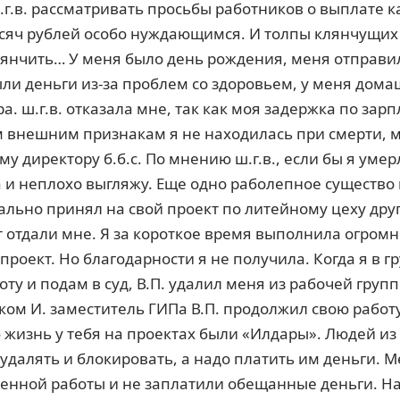
 ш.г.в. рассматривать просьбы работников о выплате 
сяч рублей особо нуждающимся. И толпы клянчущих 
 клянчить… У меня было день рождения, меня отправ
ли деньги из-за проблем со здоровьем, у меня дом
. ш.г.в. отказала мне, так как моя задержка по зар
ем внешним признакам я не находилась при смерти, 
у директору б.б.с. По мнению ш.г.в., если бы я умер
а и неплохо выгляжу. Еще одно раболепное существ
чально принял на свой проект по литейному цеху друг
т отдали мне. Я за короткое время выполнила огром
проект. Но благодарности я не получила. Когда я в г
оту и подам в суд, В.П. удалил меня из рабочей груп
ком И. заместитель ГИПа В.П. продолжил свою работу 
ю жизнь у тебя на проектах были «Илдары». Людей из
удалять и блокировать, а надо платить им деньги. 
енной работы и не заплатили обещанные деньги. На