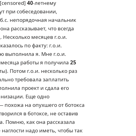
[censored]
40
-летнему
ут при собеседовании,
.б.с. непорядочная начальник
она рассказывает, что всегда
. Несколько месяцев г.о.и.
залось по факту: г.о.и.
ю выполнила я. Мне г.о.и.
месяца работы я получила
25
ы). Потом г.о.и. несколько раз
ально требовала заплатить
ыполнила проект и сдала его
анизации. Еще одно
— похожа на опухшего от ботокса
створился в ботоксе, не оставив
ра. Помню, как она рассказала
 наглости надо иметь, чтобы так