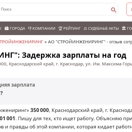
К
🏙️ ГОРОДА
👎 КОМПАНИИ
🏆 РЕЙТИНГ
⚖️ СУДЕБНЫЕ АКТЫ
🏛️ 
СТРОЙИНЖЕНИРИНГ
» АО "СТРОЙИНЖЕНИРИНГ" - отзыв сот
Г": Задержка зарплаты на год
000, Краснодарский край, г. Краснодар, ул. Им. Максима Го
дняя зарплата
❓
инжениринг»
350 000
, Краснодарский край, г. Краснода
01 001
. Пишу для тех, кто ищет работу. Объясняю пр
 и правды об этой компании, которая кидает работн