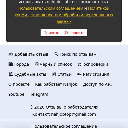
использовать nahjob.club, вы соглашаетесь с
Пользовательским соглашением
и
Политикой
конфиденциальности и обработки персональных
данных
Принять
Отклонить
✍️ Добавить отзыв
🔍Поиск по отзывам
🏙️ Городa
👎 Черный список
⚖️Госпроверки
🏛️ Судебные акты
📰 Статьи
🔑 Регистрация
О проекте
Как работает Nahjob
Доступ по API
Youtube
Telegram
© 2026
Отзывы о работодателях
Контакт:
nahjobtop@gmail.com
Пользовательское соглашение