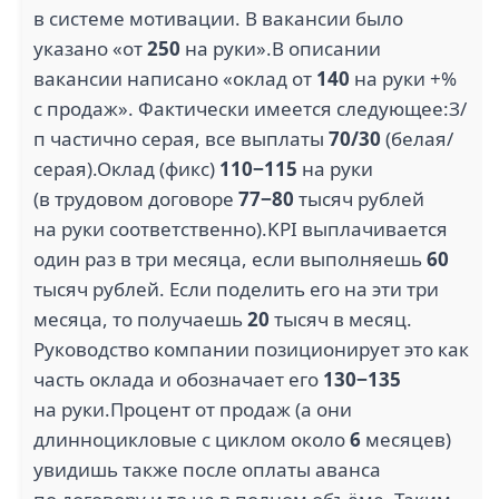
в системе мотивации. В вакансии было
указано «от
250
на руки».В описании
вакансии написано «оклад от
140
на руки +%
с продаж». Фактически имеется следующее:З/
п частично серая, все выплаты
70/30
(белая/
серая).Оклад (фикс)
110−115
на руки
(в трудовом договоре
77−80
тысяч рублей
на руки соответственно).KPI выплачивается
один раз в три месяца, если выполняешь
60
тысяч рублей. Если поделить его на эти три
месяца, то получаешь
20
тысяч в месяц.
Руководство компании позиционирует это как
часть оклада и обозначает его
130−135
на руки.Процент от продаж (а они
длинноцикловые с циклом около
6
месяцев)
увидишь также после оплаты аванса