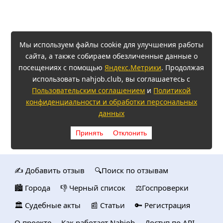
Мы используем файлы cookie для улучшения работы
сайта, а также собираем обезличенные данные о
посещениях с помощью
Яндекс.Метрики
. Продолжая
использовать nahjob.club, вы соглашаетесь с
Пользовательским соглашением
и
Политикой
конфиденциальности и обработки персональных
данных
Принять
Отклонить
✍️ Добавить отзыв
🔍Поиск по отзывам
🏙️ Городa
👎 Черный список
⚖️Госпроверки
🏛️ Судебные акты
📰 Статьи
🔑 Регистрация
О проекте
Как работает Nahjob
Доступ по API