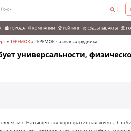
К
🏙️ ГОРОДА
👎 КОМПАНИИ
🏆 РЕЙТИНГ
⚖️ СУДЕБНЫЕ АКТЫ
🏛️ 
ург
»
ТЕРЕМОК
» ТЕРЕМОК - отзыв сотрудника
бует универсальности, физическ
коллектив. Насыщенная корпоративная жизнь. Ста
усное питание, компенсация затрат на обувь, проезд