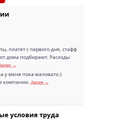
нии
ы, платят с первого дня, стафф
 от дома подбирают. Расходы
Далее →
а у меня пока маловато.)
ке компании.
Далее →
ые условия труда