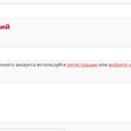
рий
янного аккаунта используйте
регистрацию
или
войдите н