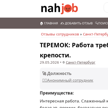
🏠 ГЛАВНАЯ
✍️ ДОБАВИТЬ ОТЗЫВ
🔍ПОИС
Отзывы сотрудников
»
Санкт-Петерб
ТЕРЕМОК: Работа тре
крепости.
29.05.2026
•
Санкт-Петербург
🚀 Должность
🕵️‍♂️Анонимный сотрудник
Преимущества:
Интересная работа. Слаженный 
белая зп, премии, бесплатное вк