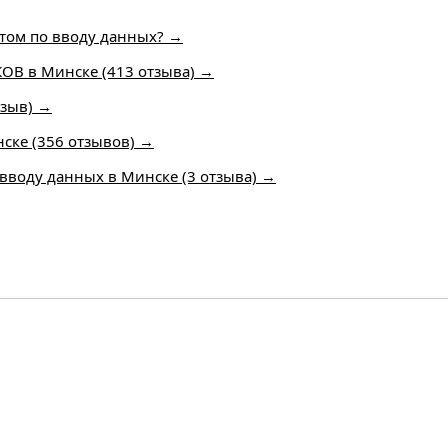
стом по вводу данных? →
В в Минске (413 отзыва) →
тзыв) →
нске (356 отзывов) →
 вводу данных в Минске (3 отзыва) →