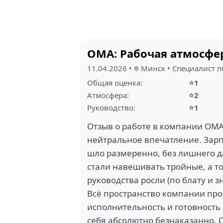
ОМА: Рабочая атмосфер
11.04.2026
•
Минск
•
Специалист п
⭐
Общая оценка:
1
⭐
Атмосфера:
2
⭐
Руководство:
1
Отзыв о работе в компании ОМА
нейтральное впечатление. Зарп
шло размеренно, без лишнего д
стали навешивать тройные, а т
руководства росли (по блату и 
Всё пространство компании пр
исполнительность и готовность 
себя абсолютно безнаказанно. О