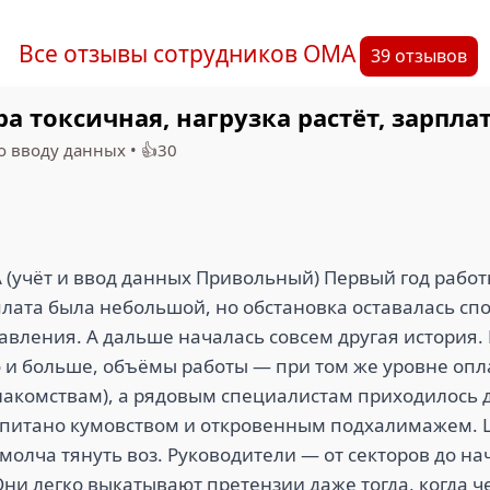
Все отзывы сотрудников ОМА
39 отзывов
а токсичная, нагрузка растёт, зарпла
о вводу данных
•
👍30
 (учёт и ввод данных Привольный) Первый год рабо
лата была небольшой, но обстановка оставалась спо
авления. А дальше началась совсем другая история.
о и больше, объёмы работы — при том же уровне опл
знакомствам), а рядовым специалистам приходилось д
опитано кумовством и откровенным подхалимажем. Ц
молча тянуть воз. Руководители — от секторов до н
ни легко выкатывают претензии даже тогда, когда ч