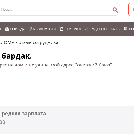
К
🏙️ ГОРОДА
👎 КОМПАНИИ
🏆 РЕЙТИНГ
⚖️ СУДЕБНЫЕ АКТЫ
🏛️ 
» ОМА - отзыв сотрудника
 бардак.
рес не дом и не улица, мой адрес Советский Союз".
 Средняя зарплата
200