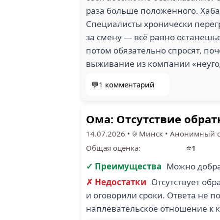
раза больше положенного. Хаба
Специалисты хронически перегр
за смену — всё равно останешь
потом обязательно спросят, поч
выживание из компании «неугод
💬1 комментарий
Ома: Отсутствие обрат
14.07.2026
•
Минск
•
Анонимный с
⭐
Общая оценка:
1
✓ Преимущества
Можно добра
✗ Недостатки
Отсутствует обр
и оговорили сроки. Ответа не п
наплевательское отношение к к