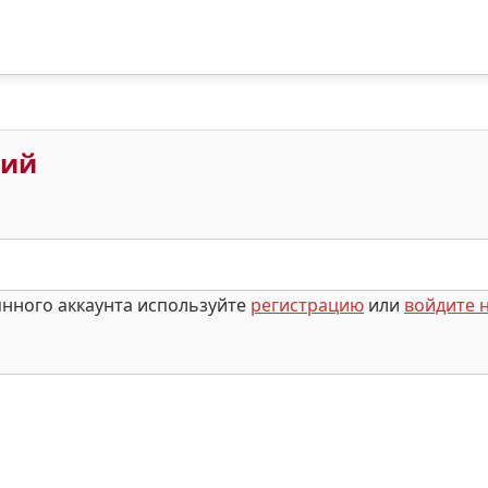
рий
янного аккаунта используйте
регистрацию
или
войдите н