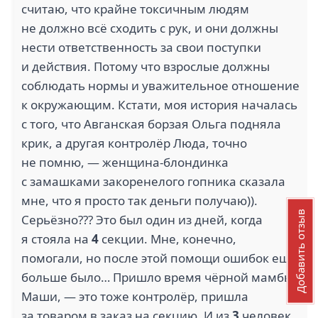
считаю, что крайне токсичным людям
не должно всё сходить с рук, и они должны
нести ответственность за свои поступки
и действия. Потому что взрослые должны
соблюдать нормы и уважительное отношение
к окружающим. Кстати, моя история началась
с того, что Авганская борзая Ольга подняла
крик, а другая контролёр Люда, точно
не помню, — женщина-блондинка
с замашками закоренелого гопника сказалa
мне, что я просто так деньги получаю)).
Добавить отзыв
Серьёзно??? Это был один из дней, когда
я стояла на
4
секции. Мне, конечно,
помогали, но после этой помощи ошибок ещё
больше было… Пришло время чёрной мамбы
Маши, — это тоже контролёр, пришла
за товаром в заказ на секцию. И из
3
человек