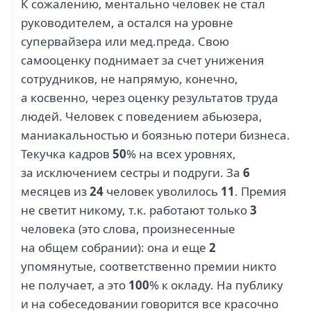
К сожалению, ментально человек не стал
руководителем, а остался на уровне
супервайзера или мед.преда. Свою
самооценку поднимает за счет унижения
сотрудников, не напрямую, конечно,
а косвенно, через оценку результатов труда
людей. Человек с поведением абьюзера,
маниакальностью и боязнью потери бизнеса.
Текучка кадров
50
% на всех уровнях,
за исключением сестры и подруги. За
6
месяцев из
24
человек уволилось
11
. Премия
не светит никому, т.к. работают только
3
человека (это слова, произнесенные
на общем собрании): она и еще
2
упомянутые, соответственно премии никто
не получает, а это
100
% к окладу. На публику
и на собеседовании говорится все красочно