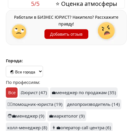
5/5
⭐ Оценка атмосферы
Работали в БИЗНЕС ЮРИСТ? Накипело? Расскажите
правду!
Добавить отзыв
Города:
По профессиям:
Все
⚖️юрист (47)
💼менеджер по продажам (35)
👨‍⚖️помощник-юриста (19)
делопроизводитель (14)
🧑‍💼менеджер (9)
💼маркетолог (9)
колл-менеджер (8)
👨‍💼оператор call центра (6)