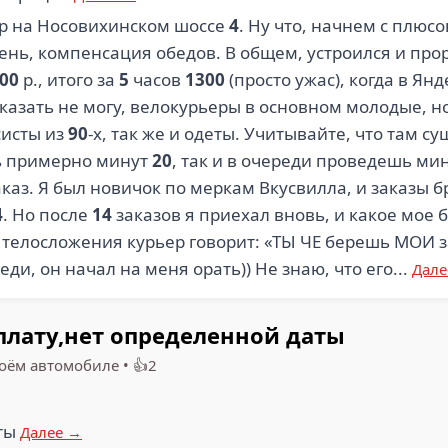
ор на Носовихинском шоссе
4
. Ну что, начнем с плюсо
день, компенсация обедов. В общем, устроился и пр
00
р., итого за
5
часов
1300
(просто ужас), когда в Я
казать не могу, велокурьеры в основном молодые, но
ксисты из
90
-х, так же и одеты. Учитывайте, что там су
шь примерно минут
20
, так и в очереди проведешь ми
заказ. Я был новичок по меркам Вкусвилла, и заказы 
4
. Но после
14
заказов я приехал вновь, и какое мое 
о телосложения курьер говорит: «ТЫ ЧЕ берешь МОИ за
еди, он начал на меня орать)) Не знаю, что его...
Дале
плату,нет определенной даты
воём автомобиле
•
👍2
оты
Далее →