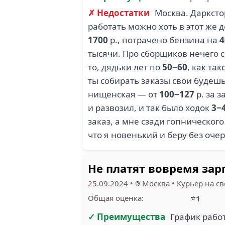
✗ Недостатки
Москва. Даркст
работать можно хоть в этот же 
1700
р., потрачено бензина на
4
тысячи. Про сборщиков нечего с
то, дядьки лет по
50−60
, как та
ты собирать заказы свои буде
нищенская — от
100−127
р. за 
и развозил, и так было ходок
3−
заказ, а мне сзади гопническог
что я новенький и беру без очер
Не платят вовремя зар
25.09.2024
•
Москва
•
Курьер на с
⭐
Общая оценка:
1
✓ Преимущества
График раб