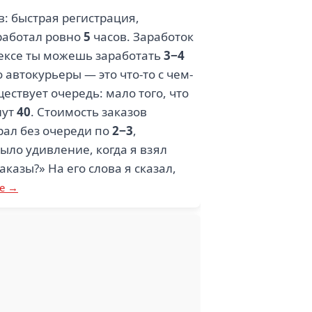
в: быстрая регистрация,
оработал ровно
5
часов. Заработок
ндексе ты можешь заработать
3−4
 автокурьеры — это что-то с чем-
ществует очередь: мало того, что
нут
40
. Стоимость заказов
брал без очереди по
2−3
,
было удивление, когда я взял
казы?» На его слова я сказал,
е →