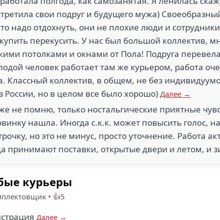
тработала полгода, как самозанятая. Я ленилась скаж
стретила свои подруг и будущего мужа) Своеобразный
то надо отдохнуть, они не плохие люди и сотрудники,
купить перекусить. У нас был большой коллектив, м
кими потолками и окнами от Пола! Подруга перевела
лодой человек работает там же курьером, работа оч
а. Классный коллектив, в общем, не без индивидуумо
з России, но в целом все было хорошо)
Далее →
 уже не помню, только ностальгические приятные чувс
инку нашла. Иногда с.к.к. может повысить голос, на 
строчку, но это не минус, просто уточнение. Работа ак
гда принимают поставки, открытые двери и летом, и 
убые курьеры
мплектовщик
•
👍5
истрация
Далее →