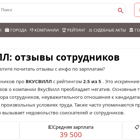
К
🏙️ ГОРОДА
👎 КОМПАНИИ
🏆 РЕЙТИНГ
⚖️ СУДЕБНЫЕ АКТЫ
🏛️ 
ЛЛ: отзывы сотрудников
отите почитать отзывы с инфо по зарплатам?
ников про
ВКУСВИЛЛ
с рейтингом
2.5 из 5
. Это искренние
ывов о компании ВкусВилл преобладает негатив. Основные 
ора сотрудников, неуважительного отношения к кандидатам
произвольных условиях труда. Также часто упоминаются пр
о вызывает недовольство соискателей и сотрудников.
💵Средняя зарплата
📋
39 500