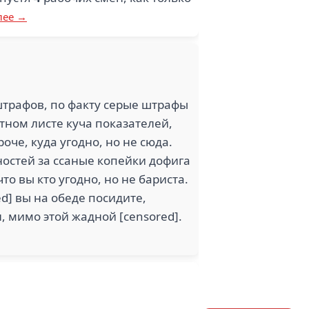
лее →
т штрафов, по факту серые штрафы
етном листе куча показателей,
роче, куда угодно, но не сюда.
остей за ссаные копейки дофига
что вы кто угодно, но не бариста.
d] вы на обеде посидите,
н, мимо этой жадной [censored].