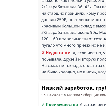
слажено, как пчелки в улье. Я о
2/2 зарабатывала 36−42к. Там в
на старших позициях, кому прос
давали 250₽, по зеленке можно 
красивый большой склад с высо
3/3 зарабатывала около 90к. Мо
120−160 в зависимости от сезон
пугало что много приезжих не и
✗ Недостатки
я, если честно,
побывала, друзей и вторую полов
На с.м.з. нет оклада, оплата за 
не было холодно, но в ночь, ко
Низкий заработок, гр
05.10.2024
•
Москва
•
сборщик-ко
✓ Преимущества
быстрая рег