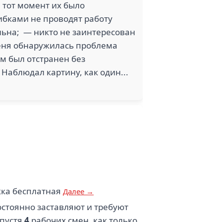
в тот момент их было
ибками не проводят работу
льна; — никто не заинтересован
меня обнаружилась проблема
ом был отстранен без
 Наблюдал картину, как один...
жка бесплатная
Далее →
остоянно заставляют и требуют
спустя
4
рабочих смен, как только