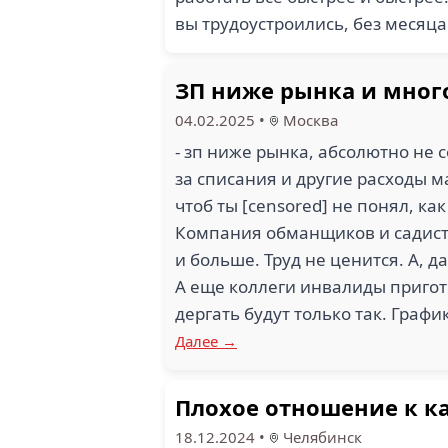
вы трудоустроились, без месяц
ЗП ниже рынка и мног
04.02.2025
•
Москва
- зп ниже рынка, абсолютно не с
за списания и другие расходы ма
чтоб ты [censored] не понял, как
Компания обманщиков и садисто
и больше. Труд не ценится. А, да
А еще коллеги инвалиды пригото
дергать будут только так. Графи
Далее →
Плохое отношение к к
18.12.2024
•
Челябинск