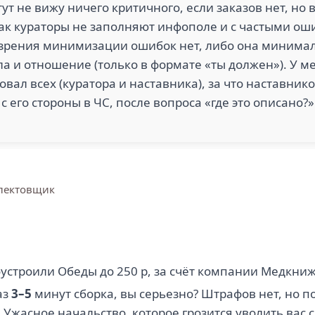
ут не вижу ничего критичного, если заказов нет, но 
ак кураторы не заполняют инфополе и с частыми ош
и зрения минимизации ошибок нет, либо она минима
а и отношение (только в формате «ты должен»). У 
ал всех (куратора и наставника), за что наставник
 его стороны в ЧС, после вопроса «где это описано?»
лектовщик
оустроили Обеды до 250 р, за счёт компании Медкни
аз
3–5
минут сборка, вы серьезно? Штрафов нет, но п
. Ужасное начальство, которое грозится уволить вас 