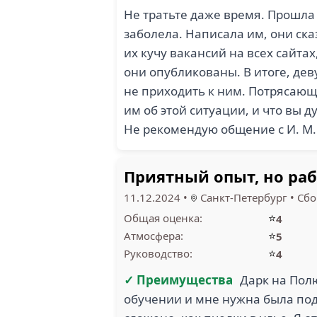
Не тратьте даже время. Прошла 
заболела. Написала им, они сказ
их кучу вакансий на всех сайтах
они опубликованы. В итоге, дев
не приходить к ним. Потрясающ
им об этой ситуации, и что вы 
Не рекомендую общение с И. М
Приятный опыт, но раб
11.12.2024
•
Санкт-Петербург
•
Сб
⭐
Общая оценка:
4
⭐
Атмосфера:
5
⭐
Руководство:
4
✓ Преимущества
Дарк на Полю
обучении и мне нужна была подр