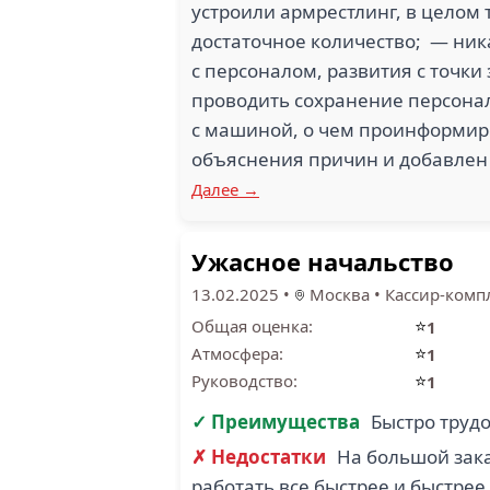
устроили армрестлинг, в целом т
достаточное количество; — ник
с персоналом, развития с точк
проводить сохранение персонал
с машиной, о чем проинформиров
объяснения причин и добавлен с
Далее →
Ужасное начальство
13.02.2025
•
Москва
•
Кассир-комп
⭐
Общая оценка:
1
⭐
Атмосфера:
1
⭐
Руководство:
1
✓ Преимущества
Быстро труд
✗ Недостатки
На большой зак
работать все быстрее и быстрее