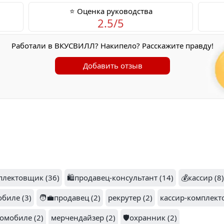
⭐ Оценка руководства
2.5/5
Работали в ВКУСВИЛЛ? Накипело? Расскажите правду!
Добавить отзыв
лектовщик (36)
🛍️продавец-консультант (14)
💰кассир (8)
биле (3)
🧑‍💼продавец (2)
рекрутер (2)
кассир-комплект
омобиле (2)
мерчендайзер (2)
🛡️охранник (2)