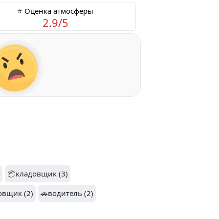
⭐ Оценка атмосферы
2.9/5
📦кладовщик (3)
овщик (2)
🚗водитель (2)