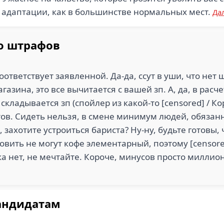
а адаптации, как в большинстве нормальных мест.
Да
о штрафов
оответствует заявленной. Да-да, ссут в уши, что не
газина, это все вычитается с вашей зп. А, да, в расч
 складывается зп (спойлер из какой-то [censored] / Ко
в. Сидеть нельзя, в смене минимум людей, обязанн
, захотите устроиться бариста? Ну-ну, будьте готовы, 
вить не могут кофе элементарный, поэтому [censore
ка нет, не мечтайте. Короче, минусов просто миллио
андидатам