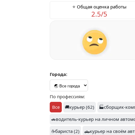
⭐ Общая оценка работы
2.5/5
Города:
По профессиям:
Все
🚚курьер (62)
🏭сборщик-комп
🚗водитель-курьер на личном автомо
☕бариста (2)
🛻курьер на своём авт