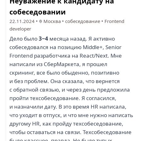
Неуважение к кандидату на
собеседовании
22.11.2024
•
Москва
•
собеседование
•
Frontend
developer
Дело было
3−4
месяца назад. Я активно
собеседовался на позицию Middle+, Senior
Frontend разработчика на React/Next. Мне
написали из СберМаркета, я прошел
скрининг, все было обыденно, позитивно
и без проблем. Она сказала, что вернется
с обратной связью, и через день предложила
пройти техсобеседование. Я согласился,
и назначили дату. В это время HR написала,
что уходит в отпуск, и что мне нужно написать
другому HR, как пройду техсобеседование,
чтобы оставаться на связи. Техсобеседование
было классное, правда. Не было тупых