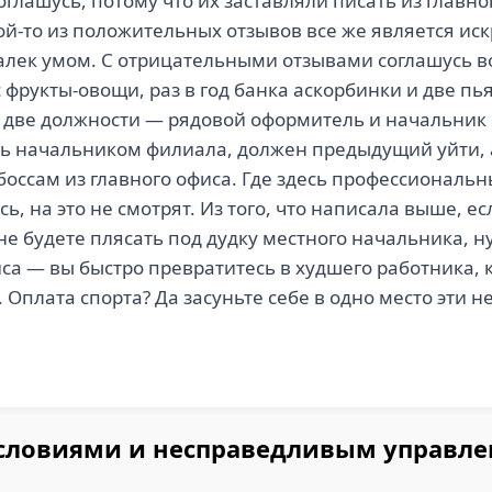
глашусь, потому что их заставляли писать из главно
кой-то из положительных отзывов все же является иск
алек умом. С отрицательными отзывами соглашусь во 
 фрукты-овощи, раз в год банка аскорбинки и две пь
ут две должности — рядовой оформитель и начальник 
ать начальником филиала, должен предыдущий уйти,
оссам из главного офиса. Где здесь профессиональн
 на это не смотрят. Из того, что написала выше, ес
е будете плясать под дудку местного начальника, н
са — вы быстро превратитесь в худшего работника, 
. Оплата спорта? Да засуньте себе в одно место эти 
условиями и несправедливым управл