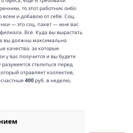
го офиса, еще и требовали
ренним, то этот работник либо
всем и добавлю от себя. Соц.
янки — это соц. пакет — мне вас
филиала. Всё. Куда вы вырастать
 а вы должны максимально
ые качества, за которые
ли у вас получится и вы будете
у разумеется стелиться перед
который отравляет коллектив,
несчастные
400
руб. в неделю,
ением