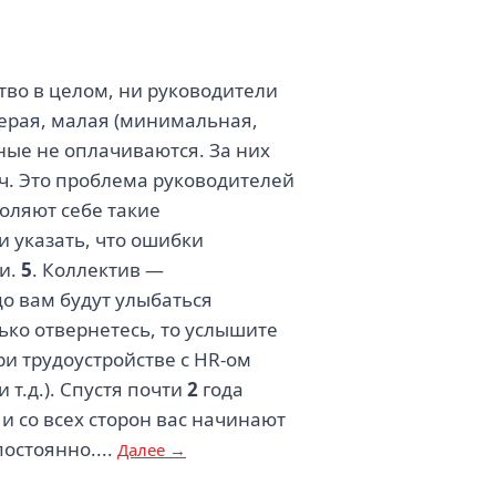
ство в целом, ни руководители
серая, малая (минимальная,
ные не оплачиваются. За них
дач. Это проблема руководителей
воляют себе такие
и указать, что ошибки
ки.
5
. Коллектив —
о вам будут улыбаться
лько отвернетесь, то услышите
При трудоустройстве с HR-ом
т.д.). Спустя почти
2
года
и со всех сторон вас начинают
остоянно....
Далее →