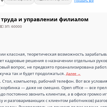
Показать все
х труда и управлении филиалом
💵 ЗП: 60000
ии классная, теоретическая возможность зарабатыв
вает кадровые решения о назначении отдельных руко
овый вопрос, не предвзято проанализирована работ
екучка так и будет продолжаться.
Далее →
а. Стол, компьютер, рабочий телефон. Вот все услови
аскорбинка — даже не смешно. Open office — все пр
надо постоянно звонить клиентам, а в офисе громко 
ку и разговаривающих с клиентом работников) разго
ю задач. Руководитель не доносит до вас задачи, к