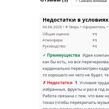
Недостатки в условия
04.06.2026
•
Тверь
•
Оформитель
•
⭐
Общая оценка:
1
⭐
Атмосфера:
1
⭐
Руководство:
1
✓ Преимущества
Идея компан
как бы есть, но все перечерки
кардинально пересмотрен кадр
то хорошего ни чего не будет, т
✗ Недостатки
1
. Условия труд
избранных, фрукты и раз в год 
Работа связана с тем, что вам 
тонах (чтобы перекричать музы
отнести постановку и реализаци