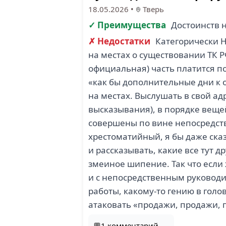
18.05.2026
•
Тверь
✓ Преимущества
Достоинств 
✗ Недостатки
Категорически 
на местах о существовании ТК 
официальная) часть платится по
«как бы дополнительные дни к 
на местах. Выслушать в свой ад
высказывания), в порядке вещей
совершены по вине непосредств
хрестоматийный, я бы даже ска
и рассказывать, какие все тут 
змеиное шипение. Так что если
и с непосредственным руководит
работы, какому-то гению в голо
атаковать «продажи, продажи, 
💬1 комментарий