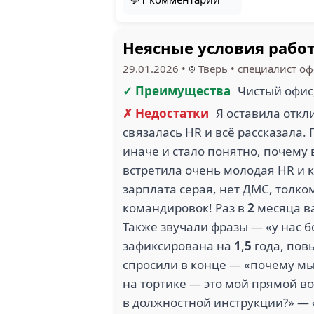
Неясные условия рабо
29.01.2026
•
Тверь
•
специалист о
✓ Преимущества
Чистый офис
✗ Недостатки
Я оставила откл
связалась HR и всё рассказала.
иначе и стало понятно, почему 
встретила очень молодая HR и 
зарплата серая, нет ДМС, толко
командировок! Раз в
2
месяца ва
Также звучали фразы — «у нас 
зафиксирована на
1
,
5
года, пов
спросили в конце — «почему мы 
на тортике — это мой прямой во
в должностной инструкции?» — 