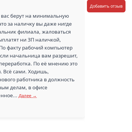
Добавить отзыв
 вас берут на минимальную
что за наличку вы даже нигде
чальник филиала, жаловаться
выплатят ни ЗП наличкой,
 По факту рабочий компьютер
, если начальница вам разрешит,
 переработка. По её мнению это
. Всё сами. Ходишь,
нового работника в должность
ным делам, в офисе
енное...
Далее →