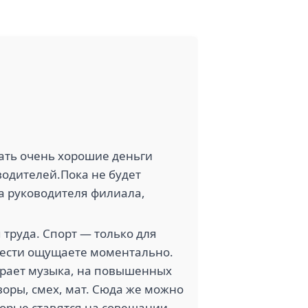
ать очень хорошие деньги
водителей.Пока не будет
а руководителя филиала,
я труда. Спорт — только для
елести ощущаете моментально.
играет музыка, на повышенных
воры, смех, мат. Сюда же можно
оторые ставятся на совещании