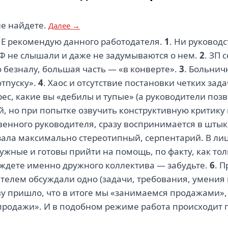
не найдете.
Далее →
НЕ рекомендую данного работодателя.
1
. Ни руковод
РФ не слышали и даже не задумываются о нем.
2
. ЗП 
 безналу, большая часть — «в конверте».
3
. Больнич
отпуску».
4
. Хаос и отсутствие постановки четких за
рес, какие вы «дебилы и тупые» (а руководители поз
, но при попытке озвучить конструктивную критику 
енного руководителя, сразу воспринимается в шты
зала максимально стереотипный, серпентарий. В лиц
дружные и готовы прийти на помощь, по факту, как то
 ждете именно дружного коллектива — забудьте.
6
. 
елем обсуждали одно (задачи, требования, умения и 
ву пришло, что в итоге мы «занимаемся продажами», 
продажи». И в подобном режиме работа происходит п