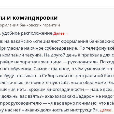
ты и командировки
формления банковских гарантий
, удобное расположение
Далее →
ик на вакансию «специалист оформления банковских
 Пригласила на очное собеседование. По телефону всё
в компании текучка. На другой день я приехала для 
крайне неопрятная женщина — руководитель. По ход
м нет обучения. Самое страшное, о чём умолчали по
с будут посылать в Сибирь или по центральной Росси
больничные не приветствуются!», «ваш обед может б
ышения нет», «режим многозадачности — наше всё».
должны вас взять?» ахахахахахах! Задаром не надо 
прос руководителю — «я вас верно понимаю, что всё
«у нас нет никаких должностных инструкций».
Далее 