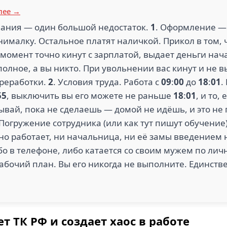
лее →
пания — один большой недостаток.
1
. Оформление —
ималку. Остальное платят наличкой. Прикол в том, 
 момент точно кинут с зарплатой, выдает деньги на
полное, а вы никто. При увольнении вас кинут и не 
ереработки.
2
. Условия труда. Работа с
09
:
00
до
18
:
01
.
55
, выключить вы его можете не раньше
18
:
01
, и то
ывай, пока не сделаешь — домой не идёшь, и это не
 Погружение сотрудника (или как тут пишут обучение)
вно работает, ни начальница, ни её замы введением 
о в телефоне, либо катается со своим мужем по лич
Рабочий план. Вы его никогда не выполните. Единств
т ТК РФ и создает хаос в работе