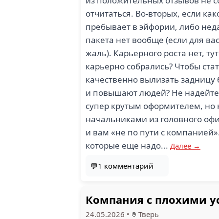
из положительных отзывов не со
отчитаться. Во-вторых, если ка
пребывает в эйфории, либо нед
пакета нет вообще (если для вас
жаль). Карьерного роста нет, т
карьерно собрались? Чтобы ст
качественно вылизать задницу б
и повышают людей? Не надейтесь,
супер крутым оформителем, но н
начальниками из головного офи
и вам «не по пути с компанией»
которые еще надо...
Далее →
💬1 комментарий
Компания с плохими 
24.05.2026
•
Тверь