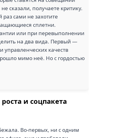
 не сказали, получаете критику.
й раз сами не захотите
кращающиеся сплетни.
арантии или при перевыполнении
зделить на два вида. Первый —
 и управленческих качеств
прошло мимо неё. Но с гордостью
 роста и соцпакета
бежала. Во-первых, ни с одним