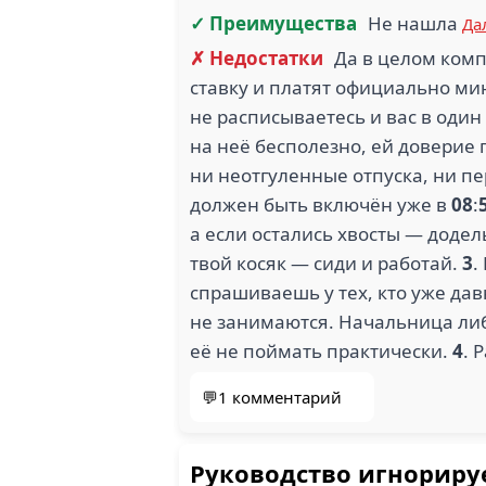
✓ Преимущества
Не нашла
Да
✗ Недостатки
Да в целом ком
ставку и платят официально мин
не расписываетесь и вас в один
на неё бесполезно, ей доверие 
ни неотгуленные отпуска, ни п
должен быть включён уже в
08
:
а если остались хвосты — додел
твой косяк — сиди и работай.
3
.
спрашиваешь у тех, кто уже да
не занимаются. Начальница либ
её не поймать практически.
4
. 
💬1 комментарий
Руководство игнорируе