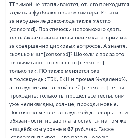
ТТ зимой не отапливаются, отчего приходится
ходить в футболке поверх свитера. Кстати,
за нарушение дресс-кода также жёстко
[censored]. Практически невозможно сдать
тесты/экзамены на повышение категории из-
за совершенно цирковых вопросов. А знаете,
сколько книг [censored]? Шекели с вас за это
не вычитают, но словесно [censored]
только так. ПО также меняется раз
в полсекунды: ТБК, ЕКН и прочая %удалено%,
а сотрудникам по этой всей [censored] тесты
проходить: только ты прошёл все тесты, они
уже неликвидны, солнце, проходи новые.
Постоянно меняется трудовой договор и твои
обязанности, но зарплата остаётся на том же
нищеёбском уровне в
67
руб./час. Также
[censored] привозы два раза в неделю,