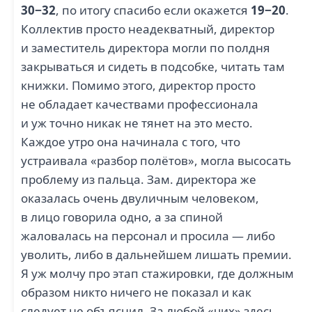
30−32
, по итогу спасибо если окажется
19−20
.
Коллектив просто неадекватный, директор
и заместитель директора могли по полдня
закрываться и сидеть в подсобке, читать там
книжки. Помимо этого, директор просто
не обладает качествами профессионала
и уж точно никак не тянет на это место.
Каждое утро она начинала с того, что
устраивала «разбор полётов», могла высосать
проблему из пальца. Зам. директора же
оказалась очень двуличным человеком,
в лицо говорила одно, а за спиной
жаловалась на персонал и просила — либо
уволить, либо в дальнейшем лишать премии.
Я уж молчу про этап стажировки, где должным
образом никто ничего не показал и как
следует не объяснил. За любой «чих» здесь