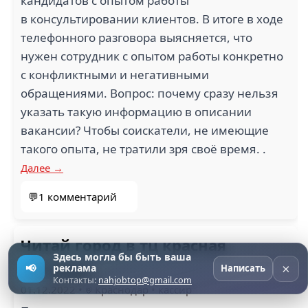
кандидатов с опытом работы
в консультировании клиентов. В итоге в ходе
телефонного разговора выясняется, что
нужен сотрудник с опытом работы конкретно
с конфликтными и негативными
обращениями. Вопрос: почему сразу нельзя
указать такую информацию в описании
вакансии? Чтобы соискатели, не имеющие
такого опыта, не тратили зря своё время. .
Далее →
💬1 комментарий
Читай город в тц красная
Здесь могла бы быть ваша
площадь
×
📢
реклама
Написать
Контакты:
nahjobtop@gmail.com
01.12.2022
•
Краснодар
•
кассир