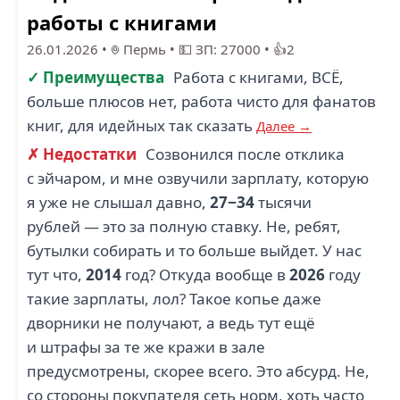
работы с книгами
26.01.2026
•
Пермь
•
💵 ЗП: 27000
•
👍2
✓ Преимущества
Работа с книгами, ВСË,
больше плюсов нет, работа чисто для фанатов
книг, для идейных так сказать
Далее →
✗ Недостатки
Созвонился после отклика
с эйчаром, и мне озвучили зарплату, которую
я уже не слышал давно,
27−34
тысячи
рублей — это за полную ставку. Не, ребят,
бутылки собирать и то больше выйдет. У нас
тут что,
2014
год? Откуда вообще в
2026
году
такие зарплаты, лол? Такое копье даже
дворники не получают, а ведь тут ещё
и штрафы за те же кражи в зале
предусмотрены, скорее всего. Это абсурд. Не,
со стороны покупателя сеть норм, хоть часто