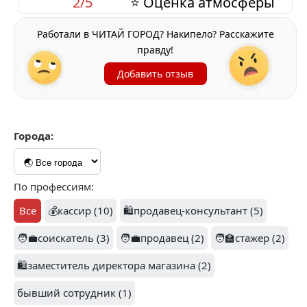
2/5
⭐ Оценка атмосферы
Работали в ЧИТАЙ ГОРОД? Накипело? Расскажите
правду!
Добавить отзыв
Города:
По профессиям:
Все
💰кассир (10)
🛍️продавец-консультант (5)
🧑‍💼соискатель (3)
🧑‍💼продавец (2)
🧑‍🏫стажер (2)
🛍️заместитель директора магазина (2)
бывший сотрудник (1)