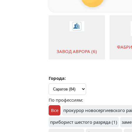
ФАБРИ
ЗАВОД АВРОРА (6)
Города:
3
МЕБЕЛЬНАЯ
НЕФТ
ФАБРИКА МАРИЯ
ОБОР
По профессиям:
(2)
АВРОР
Все
прокурор новосергиевского ра
приборист шестого разряда (1)
заме