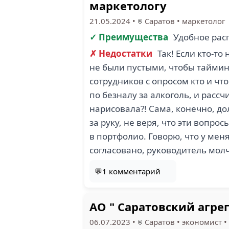
маркетологу
21.05.2024
•
Саратов
•
маркетолог
✓ Преимущества
Удобное рас
✗ Недостатки
Так! Если кто-т
не были пустыми, чтобы таймин
сотрудников с опросом кто и что
по безналу за алкоголь, и рассч
нарисовала?! Сама, конечно, до
за руку, не веря, что эти вопро
в портфолио. Говорю, что у мен
согласовано, руководитель молч
💬1 комментарий
АО " Саратовский агре
06.07.2023
•
Саратов
•
экономист
•