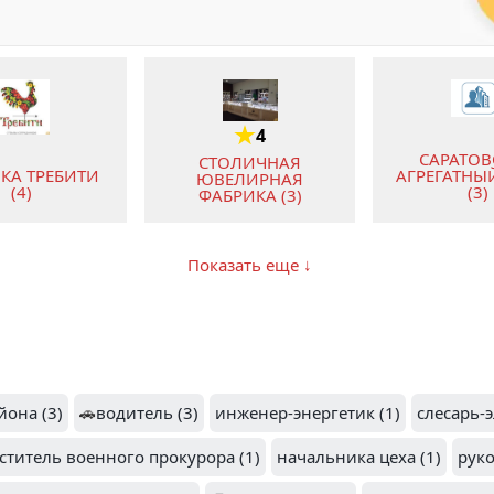
4
САРАТО
СТОЛИЧНАЯ
КА ТРЕБИТИ
АГРЕГАТНЫ
ЮВЕЛИРНАЯ
(4)
(3)
ФАБРИКА (3)
Показать еще ↓
1
ЗАВОД
ИВАНОВСКИЙ
ЕГАЗОВОГО
КАБЕЛЬНЫЙ ЗАВОД
УДОВАНИЯ
(1)
А НЕФТЬ (2)
йона (3)
🚗
водитель (3)
инженер-энергетик (1)
слесарь-
ститель военного прокурора (1)
начальника цеха (1)
руко