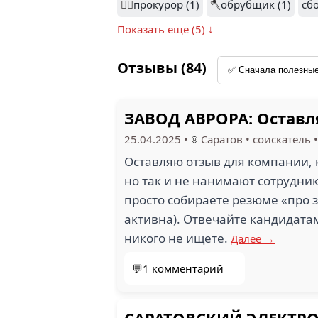
👨‍⚖️
прокурор (1)
🪓
обрубщик (1)
сб
Показать еще (5) ↓
Отзывы (84)
ЗАВОД АВРОРА: Оставл
25.04.2025
•
Саратов
•
соискатель
Оставляю отзыв для компании, к
но так и не нанимают сотрудник
просто собираете резюме «про з
активна). Отвечайте кандидатам
никого не ищете.
Далее →
💬1 комментарий