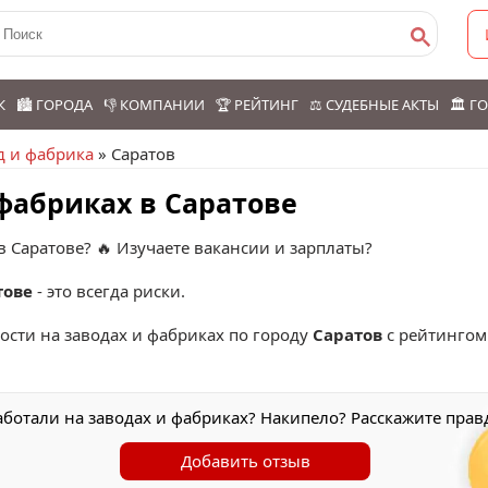
К
🏙️ ГОРОДА
👎 КОМПАНИИ
🏆 РЕЙТИНГ
⚖️ СУДЕБНЫЕ АКТЫ
🏛️ 
д и фабрика
» Саратов
 фабриках в Саратове
в Саратове? 🔥 Изучаете вакансии и зарплаты?
тове
- это всегда риски.
тости на заводах и фабриках по городу
Саратов
с рейтинго
аботали на заводах и фабриках? Накипело? Расскажите прав
Добавить отзыв