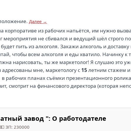
положение.
Далее →
о на корпоративе из рабочих напьётся, им нужно вызва
г мероприятия не сбивался и ведущий шёл строго по
 будет пить из алкоголя. Закажи алкоголь и доставку
итай, чтобы всем алкоголя и еды хватило. Начинку к 
лжна нарисовать, ты же маркетолог! Я слушаю это у
сы адресованы мне, маркетологу с
15
летним стажем и
я в рабочих планах съёмки презентационного ролика,
ит, смотрит на финансового директора (которая неп
гатный завод ": О работодателе
💵 ЗП: 230000