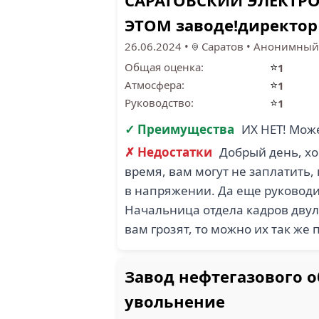
САРАТОВСКИЙ ЭЛЕКТРО
ЭТОМ заводе!директор
26.06.2024
•
Саратов
•
Анонимный 
⭐
Общая оценка:
1
⭐
Атмосфера:
1
⭐
Руководство:
1
✓ Преимущества
ИХ НЕТ! Може
✗ Недостатки
Добрый день, хо
время, вам могут не заплатить,
в напряжении. Да еще руководит
Начальница отдела кадров двули
вам грозят, то можно их так же 
Завод нефтегазового 
увольнение