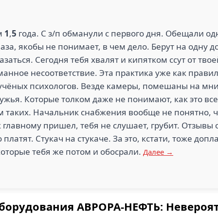
м
1
,
5
года. С з/п обманули с первого дня. Обещали одн
аза, якобы не понимает, в чем дело. Берут на одну 
казаться. Сегодня тебя хвалят и кипятком ссут от твое
анное несоответствие. Эта практика уже как прави
оучёных психологов. Везде камеры, помешаны на м
мужья. Которые толком даже не понимают, как это все
ам таких. Начальник снабжения вообще не понятно, 
к главному пришел, тебя не слушает, грубит. Отзывы
 платят. Стукач на стукаче. За это, кстати, тоже доп
которые тебя же потом и обосрали.
Далее →
оборудования АВРОРА-НЕФТЬ: Невероя