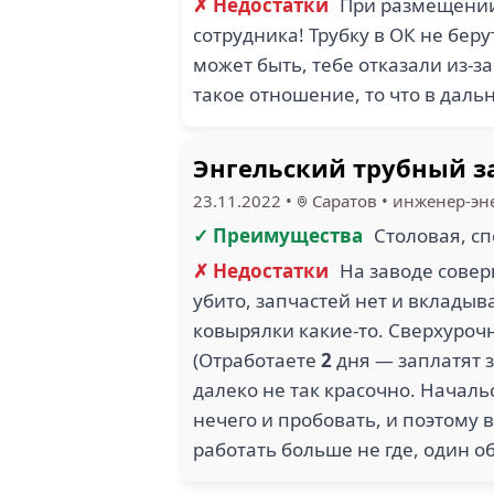
✗ Недостатки
При размещении
сотрудника! Трубку в ОК не бер
может быть, тебе отказали из-з
такое отношение, то что в дал
Энгельский трубный за
23.11.2022
•
Саратов
•
инженер-эн
✓ Преимущества
Столовая, с
✗ Недостатки
На заводе сове
убито, запчастей нет и вкладыв
ковырялки какие-то. Сверхуроч
(Отработаете
2
дня — заплатят з
далеко не так красочно. Началь
нечего и пробовать, и поэтому в
работать больше не где, один о