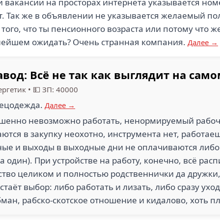
 вакансии на просторах интернета указывается но
ут. Так же в объявлении не указывается желаемый по
а того, что ты пенсионного возраста или потому что 
ьнейшем ожидать? Очень странная компания.
Далее →
вод: Всё не так как выглядит на само
ергетик
•
💵 ЗП: 40000
пецодежда.
Далее →
ршенно невозможно работать, ненормируемый рабоч
аются в закупку неохотно, инструмента нет, работаеш
ные и выходы в выходные дни не оплачиваются либо
а один). При устройстве на работу, конечно, всё рас
ство целиком и полностью родственнички да дружки,
стаёт выбор: либо работать и лизать, либо сразу ухо
бман, рабско-скотское отношение и кидалово, хоть п