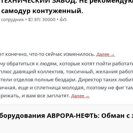
ТЕХНИЧЕСКИЙ ЗАВОД: НЕ рекомендую!
 самодур контуженный.
сотрудник
•
💵 ЗП: 30000
•
👍5
т конечно, что-то сейчас изменилось.
Далее →
чу обратиться к людям, которые хотят пойти работать 
 плюс давящий коллектив, токсичный, желания работ
ели отделов полные бездари. Директор таких любит, 
чная, еще и сплетница молодая, поэтому не фиг там 
прижать, и вам все заплатят.
Далее →
оборудования АВРОРА-НЕФТЬ: Обман с 