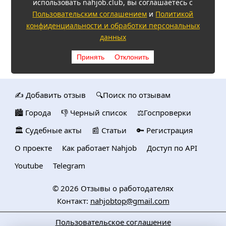
использовать nahjob.club, вы соглашаетесь с
Пользовательским соглашением
и
Политикой
конфиденциальности и обработки персональных
данных
Принять
Отклонить
✍️ Добавить отзыв
🔍Поиск по отзывам
🏙️ Городa
👎 Черный список
⚖️Госпроверки
🏛️ Судебные акты
📰 Статьи
🔑 Регистрация
О проекте
Как работает Nahjob
Доступ по API
Youtube
Telegram
© 2026
Отзывы о работодателях
Контакт:
nahjobtop@gmail.com
Пользовательское соглашение