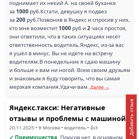
поднимает их некий А. на своей буханке
за
1000
руб.Кстати, девушку я подвез
за
200
руб.Позвонив в Яндекс и спросив у них,
кто мне возместит
1000
руб и
2
часа простоя,
они ответили, что в таких ситуациях несёт
ответственность водитель.Яндекс, из-за вас
я ушёл в минус. Вы не идёте на встречу
водителям.В понедельник я сдаю машину
и больше к вам ни ногой. Всем своим друзьям
и знакомым я буду говорить, что вы самая
мерзкая компания.Удачи вам.
Далее →
Добавить отзыв
Яндекс.такси: Негативные
отзывы и проблемы с машиной
20.11.2025
•
Москва
•
водитель
•
👍3
✓ Преимущества
Плюсов нет, в основном