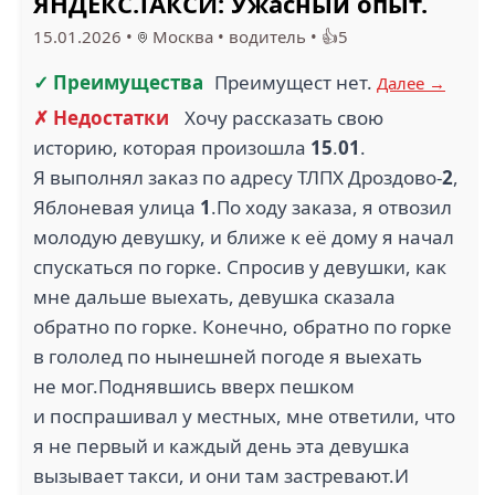
ЯНДЕКС.ТАКСИ: Ужасный опыт.
15.01.2026
•
Москва
•
водитель
•
👍5
✓ Преимущества
Преимущест нет.
Далее →
✗ Недостатки
Хочу рассказать свою
историю, которая произошла
15
.
01
.
Я выполнял заказ по адресу ТЛПХ Дроздово-
2
,
Яблоневая улица
1
.По ходу заказа, я отвозил
молодую девушку, и ближе к её дому я начал
спускаться по горке. Спросив у девушки, как
мне дальше выехать, девушка сказала
обратно по горке. Конечно, обратно по горке
в гололед по нынешней погоде я выехать
не мог.Поднявшись вверх пешком
и поспрашивал у местных, мне ответили, что
я не первый и каждый день эта девушка
вызывает такси, и они там застревают.И