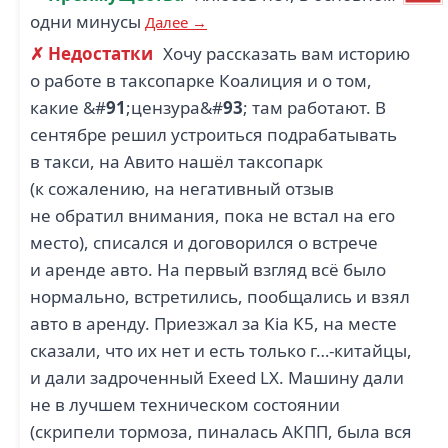
одни минусы
Далее →
✗ Недостатки
Хочу рассказать вам историю
о работе в таксопарке Коалиция и о том,
какие &#
91
;цензура&#
93
; там работают. В
сентябре решил устроиться подрабатывать
в такси, на Авито нашёл таксопарк
(к сожалению, на негативный отзыв
не обратил внимания, пока не встал на его
место), списался и договорился о встрече
и аренде авто. На первый взгляд всё было
нормально, встретились, пообщались и взял
авто в аренду. Приезжал за Kia K5, на месте
сказали, что их нет и есть только г…-китайцы,
и дали задроченный Exeed LX. Машину дали
не в лучшем техническом состоянии
(скрипели тормоза, пиналась АКПП, была вся