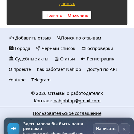
данных
Принять
Отклонить
✍️ Добавить отзыв
🔍Поиск по отзывам
🏙️ Городa
👎 Черный список
⚖️Госпроверки
🏛️ Судебные акты
📰 Статьи
🔑 Регистрация
О проекте
Как работает Nahjob
Доступ по API
Youtube
Telegram
© 2026
Отзывы о работодателях
Контакт:
nahjobtop@gmail.com
Пользовательское соглашение
Политика конфедициальности
Политика обработки
Здесь могла бы быть ваша
персональных данных
×
📢
реклама
Написать
Контакты:
nahjobtop@gmail.com