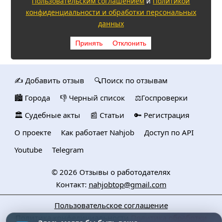
Пользовательским соглашением
и
Политикой
конфиденциальности и обработки персональных
данных
Принять
Отклонить
✍️ Добавить отзыв
🔍Поиск по отзывам
🏙️ Городa
👎 Черный список
⚖️Госпроверки
🏛️ Судебные акты
📰 Статьи
🔑 Регистрация
О проекте
Как работает Nahjob
Доступ по API
Youtube
Telegram
© 2026
Отзывы о работодателях
Контакт:
nahjobtop@gmail.com
Пользовательское соглашение
Политика конфедициальности
Политика обработки