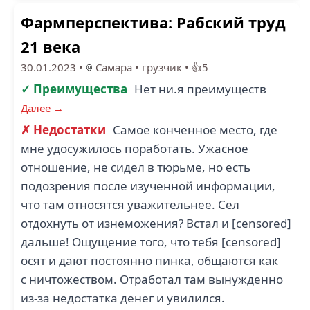
Фармперспектива: Рабский труд
21 века
30.01.2023
•
Самара
•
грузчик
•
👍5
✓ Преимущества
Нет ни.я преимуществ
Далее →
✗ Недостатки
Самое конченное место, где
мне удосужилось поработать. Ужасное
отношение, не сидел в тюрьме, но есть
подозрения после изученной информации,
что там относятся уважительнее. Сел
отдохнуть от изнеможения? Встал и [censored]
дальше! Ощущение того, что тебя [censored]
осят и дают постоянно пинка, общаются как
с ничтожеством. Отработал там вынужденно
из-за недостатка денег и увилился.