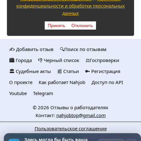
конфиденциальности и обработки персональных
данных
Принять
Отклонить
✍️ Добавить отзыв
🔍Поиск по отзывам
🏙️ Городa
👎 Черный список
⚖️Госпроверки
🏛️ Судебные акты
📰 Статьи
🔑 Регистрация
О проекте
Как работает Nahjob
Доступ по API
Youtube
Telegram
© 2026
Отзывы о работодателях
Контакт:
nahjobtop@gmail.com
Пользовательское соглашение
Политика конфедициальности
Политика обработки
Здесь могла бы быть ваша