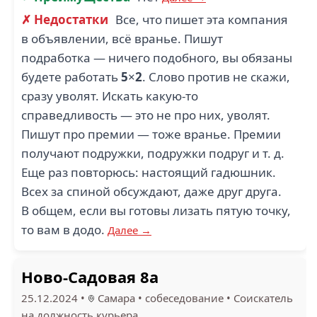
✗ Недостатки
Все, что пишет эта компания
в объявлении, всё вранье. Пишут
подработка — ничего подобного, вы обязаны
будете работать
5
×
2
. Слово против не скажи,
сразу уволят. Искать какую-то
справедливость — это не про них, уволят.
Пишут про премии — тоже вранье. Премии
получают подружки, подружки подруг и т. д.
Еще раз повторюсь: настоящий гадюшник.
Всех за спиной обсуждают, даже друг друга.
В общем, если вы готовы лизать пятую точку,
то вам в додо.
Далее →
Ново-Садовая 8а
25.12.2024
•
Самара
•
собеседование
•
Соискатель
на должность курьера