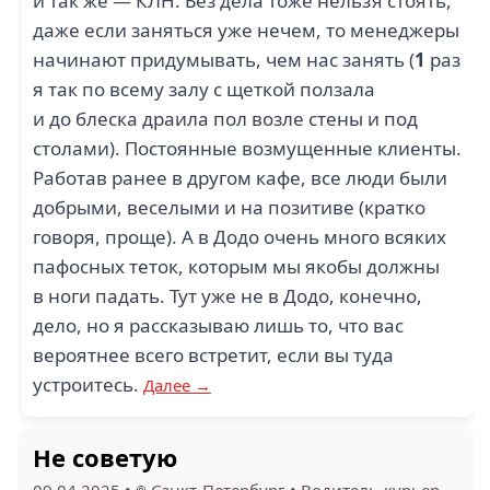
и так же — КЛН. Без дела тоже нельзя стоять,
даже если заняться уже нечем, то менеджеры
начинают придумывать, чем нас занять (
1
раз
я так по всему залу с щеткой ползала
и до блеска драила пол возле стены и под
столами). Постоянные возмущенные клиенты.
Работав ранее в другом кафе, все люди были
добрыми, веселыми и на позитиве (кратко
говоря, проще). А в Додо очень много всяких
пафосных теток, которым мы якобы должны
в ноги падать. Тут уже не в Додо, конечно,
дело, но я рассказываю лишь то, что вас
вероятнее всего встретит, если вы туда
устроитесь.
Далее →
Не советую
09.04.2025
•
Санкт-Петербург
•
Водитель-курьер