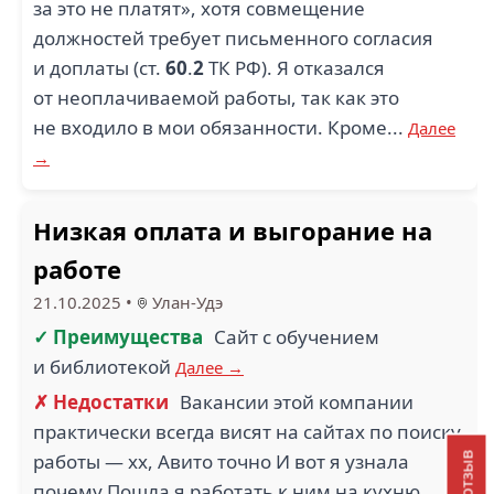
за это не платят», хотя совмещение
должностей требует письменного согласия
и доплаты (ст.
60
.
2
ТК РФ). Я отказался
от неоплачиваемой работы, так как это
не входило в мои обязанности. Кроме...
Далее
→
Низкая оплата и выгорание на
работе
21.10.2025
•
Улан-Удэ
✓ Преимущества
Сайт с обучением
и библиотекой
Далее →
✗ Недостатки
Вакансии этой компании
практически всегда висят на сайтах по поиску
работы — хх, Авито точно И вот я узнала
почему Пошла я работать к ним на кухню