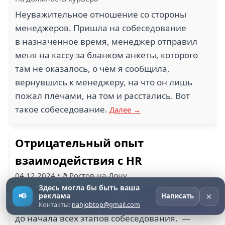
Неуважительное отношение со стороны
менеджеров. Пришла на собеседование
в назначенное время, менеджер отправил
меня на кассу за бланком анкеты, которого
там не оказалось, о чём я сообщила,
вернувшись к менеджеру, на что он лишь
пожал плечами, на том и расстались. Вот
такое собеседование.
Далее →
Отрицательный опыт
взаимодействия с HR
04.12.2024
•
Ростов-на-Дону
Здесь могла бы быть ваша
- По регионам работает не управляющая
×
📢
реклама
Написать
компания. Об этом меня никто не уведомлял
Контакты:
nahjobtop@gmail.com
до начала всех этапов собеседования. —