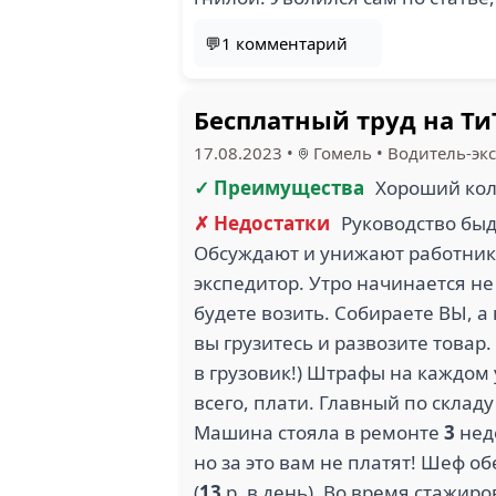
💬1 комментарий
Бесплатный труд на Ти
17.08.2023
•
Гомель
•
Водитель-эк
✓ Преимущества
Хороший кол
✗ Недостатки
Руководство быд
Обсуждают и унижают работников
экспедитор. Утро начинается не 
будете возить. Собираете ВЫ, а
вы грузитесь и развозите товар. 
в грузовик!) Штрафы на каждом 
всего, плати. Главный по склад
Машина стояла в ремонте
3
неде
но за это вам не платят! Шеф об
(
13
р. в день). Во время стажиро