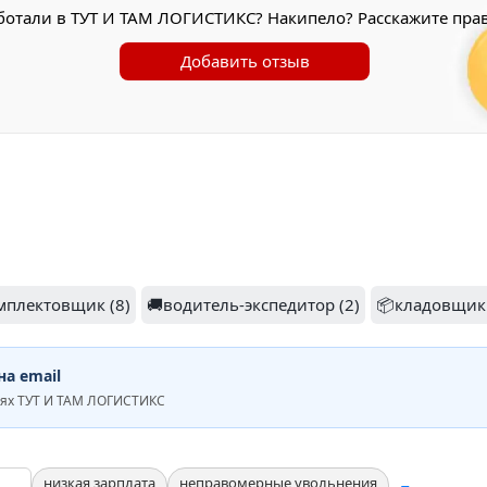
ботали в ТУТ И ТАМ ЛОГИСТИКС? Накипело? Расскажите прав
Добавить отзыв
мплектовщик (8)
🚚водитель-экспедитор (2)
📦кладовщик 
а email
иях ТУТ И ТАМ ЛОГИСТИКС
низкая зарплата
неправомерные увольнения