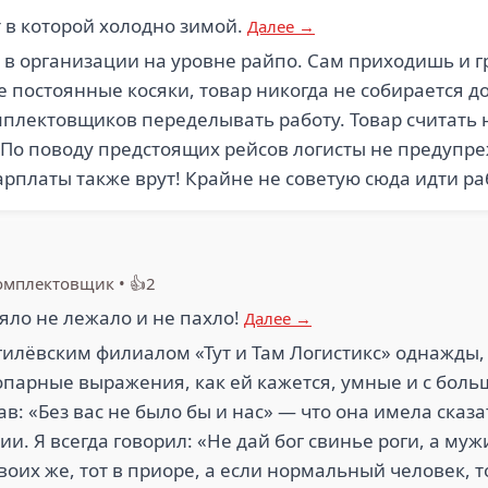
 в которой холодно зимой.
Далее →
в организации на уровне райпо. Сам приходишь и г
 постоянные косяки, товар никогда не собирается д
мплектовщиков переделывать работу. Товар считать 
т. По поводу предстоящих рейсов логисты не предупр
арплаты также врут! Крайне не советую сюда идти ра
омплектовщик
•
👍2
яло не лежало и не пахло!
Далее →
илёвским филиалом «Тут и Там Логистикс» однажды,
опарные выражения, как ей кажется, умные и с бол
ав: «Без вас не было бы и нас» — что она имела сказ
и. Я всегда говорил: «Не дай бог свинье роги, а муж
своих же, тот в приоре, а если нормальный человек, т