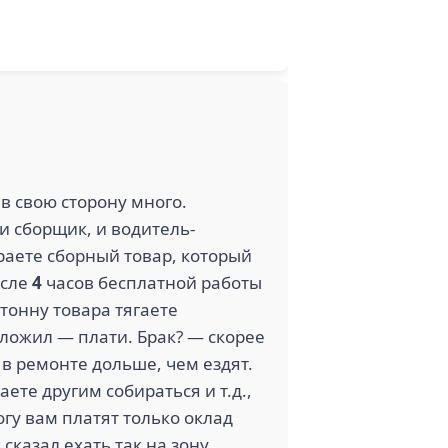
 в свою сторону много.
и сборщик, и водитель-
аете сборный товар, который
осле
4
часов бесплатной работы
 тонну товара тягаете
оложил — плати. Брак? — скорее
 в ремонте дольше, чем ездят.
ете другим собираться и т.д.,
огу вам платят только оклад
сказал ехать так на зону