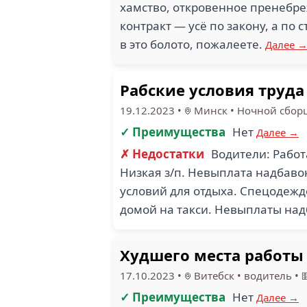
хамство, откровенное пренебре
контракт — усё по закону, а по 
в это болото, пожалеете.
Далее 
Рабские условия труда
19.12.2023
•
Минск
•
Ночной сбор
✓ Преимущества
Нет
Далее →
✗ Недостатки
Водители: Работ
Низкая з/п. Невыплата надбаво
условий для отдыха. Спецодеждо
домой на такси. Невыплаты над
Худшего места работы
17.10.2023
•
Витебск
•
водитель
•

✓ Преимущества
Нет
Далее →