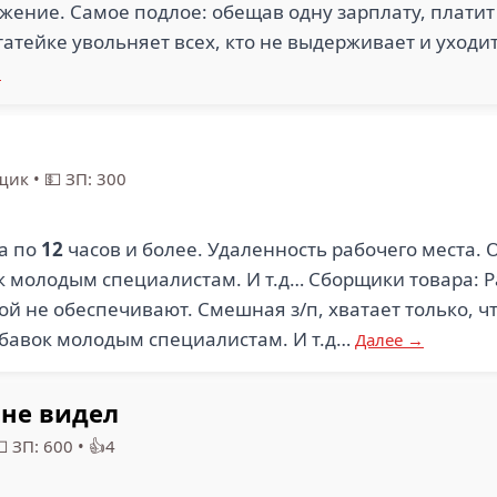
жение. Самое подлое: обещав одну зарплату, плати
статейке увольняет всех, кто не выдерживает и уходи
→
щик
•
💵 ЗП: 300
а по
12
часов и более. Удаленность рабочего места. 
к молодым специалистам. И т.д… Сборщики товара: Р
й не обеспечивают. Смешная з/п, хватает только, ч
бавок молодым специалистам. И т.д…
Далее →
 не видел
 ЗП: 600
•
👍4