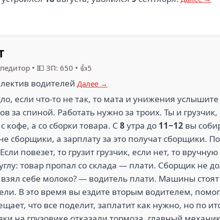
Т
спедитор
•
💵 ЗП: 650
•
👍5
лектив водителей
Далее →
ло, если что-то не так, то мата и унижения услышите
 за спиной. Работать нужно за троих. Ты и грузчик, 
с кофе, а со сборки товара. С
8
утра до
11−12
вы собир
 не сборщики, а зарплату за это получат сборщики. П
Если повезет, то грузит грузчик, если нет, то вручную
углу: товар пропал со склада — плати. Сборщик не д
у взял себе молоко? — водитель плати. Машины стоят
ли. В это время вы ездите вторым водителем, помога
ещает, что все поделит, заплатит как нужно, но по ит
вки на грузовике отказали тормоза, главный механик 