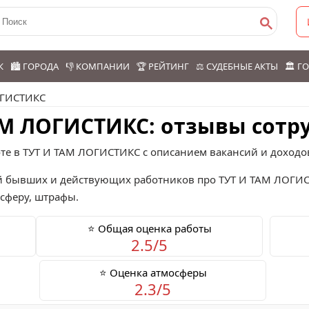
К
🏙️ ГОРОДА
👎 КОМПАНИИ
🏆 РЕЙТИНГ
⚖️ СУДЕБНЫЕ АКТЫ
🏛️ 
ОГИСТИКС
ТАМ ЛОГИСТИКС: отзывы сотр
те в ТУТ И ТАМ ЛОГИСТИКС с описанием вакансий и доходо
 бывших и действующих работников про
ТУТ И ТАМ ЛОГИ
осферу, штрафы.
⭐ Общая оценка работы
2.5/5
⭐ Оценка атмосферы
2.3/5