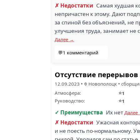
✗ Недостатки
Самая худшая ко
непричастен к этому. Дают под
за спиной без объяснений, не п
улучшения труда, занимает не с
Далее →
💬1 комментарий
Отсутствие перерывов
12.09.2023
•
Новополоцк
•
сборщи
⭐
Атмосфера:
1
⭐
Руководство:
1
✓ Преимущества
Их нет
Далее
✗ Недостатки
Ужасная контора
и не поесть по-нормальному. Ув
гнилой. Уволился сам по статье