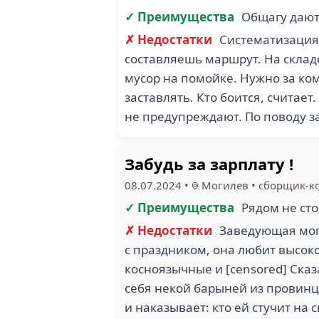
✓ Преимущества
Общагу дают
✗ Недостатки
Систематизация 
составляешь маршрут. На складе
мусор на помойке. Нужно за ко
заставлять. Кто боится, считае
не предупреждают. По поводу з
Забудь за зарплату !
08.07.2024
•
Могилев
•
сборщик-к
✓ Преимущества
Рядом не сто
✗ Недостатки
Заведующая мог
с праздником, она любит высок
косноязычные и [censored] Сказ
себя некой барыней из провинци
и наказывает: кто ей стучит на 