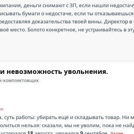
мпания, деньги снимают с ЗП, если нашли недостачу,
писывать бумаги о недостаче, если ты отказываешьс
редоставляя доказательства твоей вины. Директор в 
воё место. Болото конкретное, не устраивайтесь в э
 и невозможность увольнения.
к-комплектовщик
 →
, суть работы: убирать ещё и складывать товар. Ни 
олиться нельзя: сказали, мы не уволим, пока не най
, устроился
18
августа, уволился
9
сентября.
Далее →