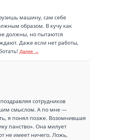
рузишь машину, сам себе
олжным образом. В кучу как
не должны, но пытаются
еждают. Даже если нет работы,
ботать!
Далее →
 поздравляя сотрудников
ьшим смыслом. А по мне —
ать, я понял позже. Возомнившая
ику панство». Она милует
от не имеет ничего. Ложь,