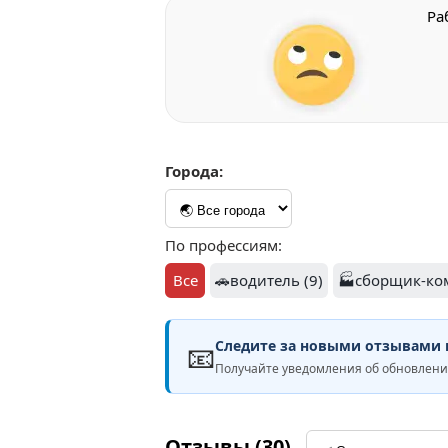
Ра
Города:
По профессиям:
Все
🚗водитель (9)
🏭сборщик-ко
Следите за новыми отзывами н
📧
Получайте уведомления об обновлен
Отзывы (30)