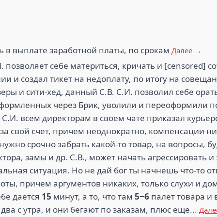
ь в выплате заработной платы, по срокам
Далее →
. позволяет себе материться, кричать и [censored] с
 и создал тикет на недоплату, по итогу на совещан
еры и сити-хед, данный С.В. С.И. позволил себе ора
оформленных через Брик, уволили и переоформили по
 С.И. всем директорам в своем чате приказал курье
за свой счет, причем неоднократно, компенсации ник
 нужно срочно забрать какой-то товар, на вопросы, б
ктора, замы и др. С.В., может начать агрессировать и
льная ситуация. Но не дай бог ты начнешь что-то отв
боты, причем аргументов никаких, только слухи и до
ебе дается
15
минут, а то, что там
5−6
палет товара и 
два с утра, и они бегают по заказам, плюс еще...
Дале