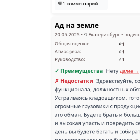
💬1 комментарий
Ад на земле
20.05.2025
•
Екатеринбург
•
водит
⭐
Общая оценка:
1
⭐
Атмосфера:
1
⭐
Руководство:
1
✓ Преимущества
Нету
Далее →
✗ Недостатки
Здравствуйте, с
функционала, должностных обяза
Устраиваясь кладовщиком, гото
огромные грузовики с продукцие
это обман. Будете брать и боль
и высокая упасть и повредить с
день вы будете бегать и собира
существуют только на бумаге, а