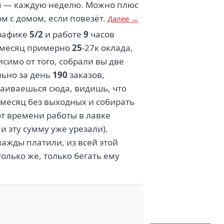
я — каждую неделю. Можно плюс
ом с домом, если повезёт.
Далее →
графике
5/2
и работе
9
часов
 в месяц примерно
25
-27к оклада,
исимо от того, собрали вы две
льно за день
190
заказов,
страиваешься сюда, видишь, что
 месяц без выходных и собирать
от времени работы в лавке
и эту сумму уже урезали).
ажды платили, из всей этой
олько же, только бегать ему