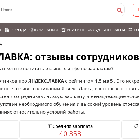
К
🏙️ ГОРОДА
👎 КОМПАНИИ
🏆 РЕЙТИНГ
⚖️ СУДЕБНЫЕ АКТЫ
🏛️ 
А
.ЛАВКА: отзывы сотруднико
 и хотите почитать отзывы с инфо по зарплатам?
тников про
ЯНДЕКС.ЛАВКА
с рейтингом
1.5 из 5
. Это искр
ивные отзывы о компании Яндекс.Лавка, в которых основн
ва к сотрудникам, низкую зарплату и ненадлежащие услов
утствие необходимого обучения и высокий уровень стресса 
ваниях относительно условий работы.
💵Средняя зарплата
📋
40 358