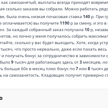
как самозанятый, выплаты всегда приходят воврем
ная сколько заказов вы собрали. Можно работать ряд
ве, была очень низкая почасовая ставка
140
р. При 
е оплачивается) вы получите
1190
р за смену, и это
мен. За каждый собранный заказ получала
10
р, незав
кетов, но лично у меня получалось собрать максима
читайте, сколько у вас будет выходить. Хотя, когда у
тысяч, что просто нереально, даже если пахать весь
 и получать бонус за сотрудничество в зависимости 
 было
9
тысяч для работающих здесь от
3
месяцев, но 
ть больше 60к в месяц плюс бонус по
7
или
8
тысяч дв
ь на самозанятость. Кладовщик получит примерно ст
о