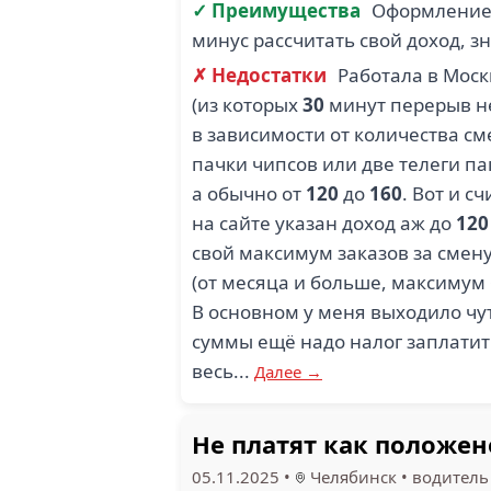
✓ Преимущества
Оформление 
минус рассчитать свой доход, з
✗ Недостатки
Работала в Моск
(из которых
30
минут перерыв н
в зависимости от количества с
пачки чипсов или две телеги па
а обычно от
120
до
160
. Вот и с
на сайте указан доход аж до
120
свой максимум заказов за смену
(от месяца и больше, максимум
В основном у меня выходило чу
суммы ещё надо налог заплатит
весь...
Далее →
Не платят как положен
05.11.2025
•
Челябинск
•
водитель