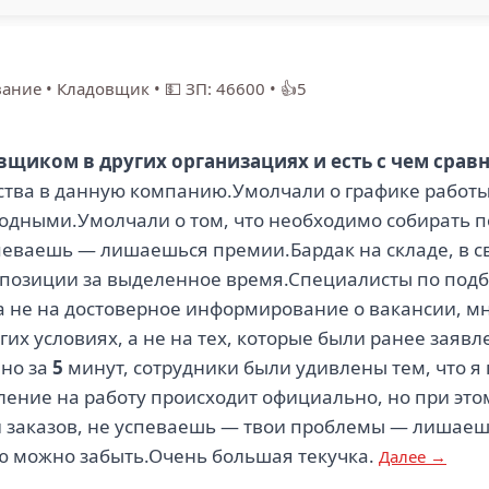
вание
•
Кладовщик
•
💵 ЗП: 46600
•
👍5
щиком в других организациях и есть с чем сравн
йства в данную компанию.Умолчали о графике работ
дными.Умолчали о том, что необходимо собирать по
спеваешь — лишаешься премии.Бардак на складе, в св
ть позиции за выделенное время.Специалисты по под
а не на достоверное информирование о вакансии, мн
их условиях, а не на тех, которые были ранее заяв
ено за
5
минут, сотрудники были удивлены тем, что я
ение на работу происходит официально, но при этом
ки заказов, не успеваешь — твои проблемы — лишае
ю можно забыть.Очень большая текучка.
Далее →