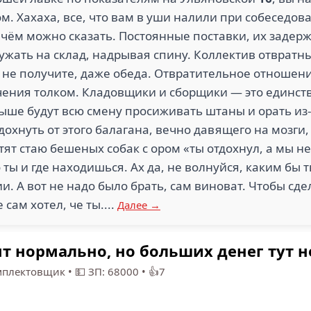
м. Хахаха, все, что вам в уши налили при собеседов
 о чём можно сказать. Постоянные поставки, их задер
ужать на склад, надрывая спину. Коллектив отвратны
ь не получите, даже обеда. Отвратительное отношен
учения толком. Кладовщики и сборщики — это единс
выше будут всю смену просиживать штаны и орать из
дохнуть от этого балагана, вечно давящего на мозги,
тят стаю бешеных собак с ором «ты отдохнул, а мы не
 ты и где находишься. Ах да, не волнуйся, каким бы 
и. А вот не надо было брать, сам виноват. Чтобы сд
 сам хотел, че ты....
Далее →
 нормально, но больших денег тут н
мплектовщик
•
💵 ЗП: 68000
•
👍7