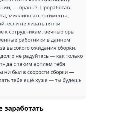
ании, — враньё. Проработав
жка, миллион ассортимента,
й, если не лизать пятки
ие к сотрудникам, вечные оры
твенные работники в данном
-за высокого ожидания сборки.
 долго не радуйтесь — как только
т» да с таким воплем тебя
ты ни был в скорости сборки —
елать тебе ещё хуже — ты будешь
е заработать