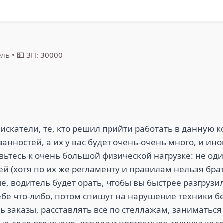
ель
•
💵 ЗП: 30000
оискатели, те, кто решил прийти работать в данную 
нностей, а их у вас будет очень-очень много, и иной
вьтесь к очень большой физической нагрузке: не оди
й (хотя по их же регламенту и правилам нельзя брат
ше, водитель будет орать, чтобы вы быстрее разгрузи
ебе что-либо, потом спишут на нарушение техники бе
ть заказы, расставлять всё по стеллажам, заниматься
 на деле все иначе, отсюда и постоянная текучка кад