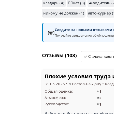
кладарь (4)
🙅‍♂️нет (3)
🚗водитель (
никому не должен (1)
авто-куриер (
Следите за новыми отзывами н
📧
Получайте уведомления об обновлен
Отзывы (108)
Плохие условия труда 
31.05.2026
•
Ростов-на-Дону
•
Кла
⭐
Общая оценка:
1
⭐
Атмосфера:
2
⭐
Руководство:
1
Работая в Ростове на самой хо