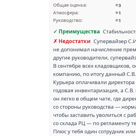
⭐
Общая оценка:
3
⭐
Атмосфера:
1
⭐
Руководство:
1
✓ Преимущества
Стабильност
✗ Недостатки
Супервайзер С.И
не допонимал начисление премии
другие руководители, супервайз
В сентябре всех кладовщиков, 
компанию, по итогу данный С.В.
Курьера оплачивали директора 
годовая инвентаризация, а С.В.
он легко в общем чате, где дире
со стороны руководства — норма
чтобы заставить уволиться с ра
со склада РЦ — по регламенту т
Плюс у тебя один сотрудник или 