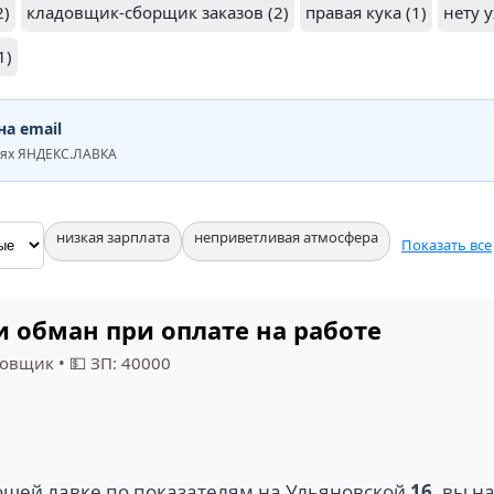
2)
кладовщик-сборщик заказов (2)
правая кука (1)
нету у
1)
а email
иях ЯНДЕКС.ЛАВКА
низкая зарплата
неприветливая атмосфера
Показать все
и обман при оплате на работе
довщик
•
💵 ЗП: 40000
рошей лавке по показателям на Ульяновской
16
, вы н