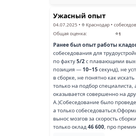
Ужасный опыт
04.07.2025
•
Краснодар
•
собеседо
⭐
Общая оценка:
1
Ранее был опыт работы кладов
собеседования для трудоустро
по факту
5/2
с плавающими выхо
позиция —
10−15
секунд), не у
в сборке, не понятно как иска
только на подбор специалиста, 
оказывается совершенно на друг
А.)Собеседование было провед
а только собеседоваться.Оформл
вынос мозгов за скорость сбор
только оклад
46 600
, про преми