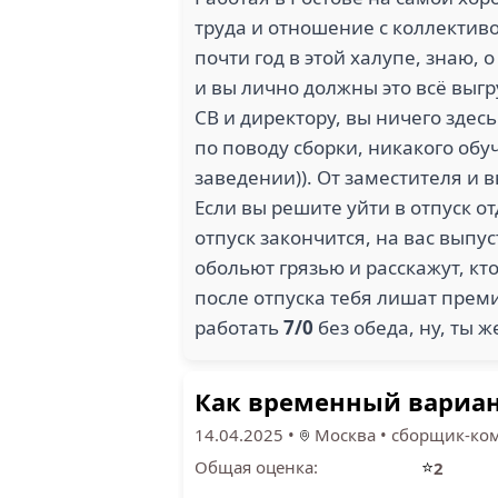
труда и отношение с коллективо
почти год в этой халупе, знаю,
и вы лично должны это всё выгр
СВ и директору, вы ничего здес
по поводу сборки, никакого об
заведении)). От заместителя и 
Если вы решите уйти в отпуск от
отпуск закончится, на вас выпус
обольют грязью и расскажут, кто
после отпуска тебя лишат преми
работать
7/0
без обеда, ну, ты же
Как временный вариант
14.04.2025
•
Москва
•
сборщик-ко
⭐
Общая оценка:
2