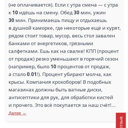
(не оплачивается). Если с утра смена — с утра
к
10
идёшь на смену. Обед
30
мин, ужин
30
мин. Принимаешь пищу и отдыхаешь
в душной каморке, где некоторые ещё и курят,
рядом стоит товар, мусор, весь стол завален
банками от энергетиков, грязными
салфетками. Ешь как на свалке! КПП (процент
от продаж) резко уменьшают в горячий сезон
(например, было
10
процентов от продаж,
а стало
0
.
01
!). Процент убирают молча, как
крысы. Компания крохоборов! В подобных
магазинах должны быть ватные диски,
антисептики для рук, для обработки кистей
и прочего. Это всё покупается за наш счёт!...
Далее →