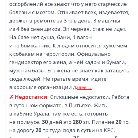
оскорблений все знают что у него старческие
болезни с мозгом. Отшивает всех, издевается,
держет в ремонте за 3тр в день. 3 машины
из 4 без сменщиков. Зп черная, стаж не идет.
На базе нет душа, бани, 1 вагон
и то бомжатник. К людям относится хуже чем
к собакам на территории. Официально
гендиректор его жена, а ней кадры и бумаги,
муж нач базы. Его жена не знает как затащить
сюда людей. Не тратьте время, идите
в хорошие организации
Далее →
✗ Недостатки
Сплошные недостатки. Работа
в суточном формате, в Пытьяхе. Жить
в кабине Урала, там же есть, готовить
на примусе.
30
дней это
280
зп. Питание
20
тр,
на дорогу
20
тр туда-сюда в сутки на КРС.