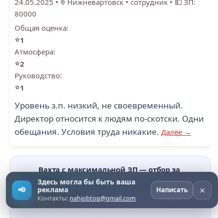
24.05.2025
•
Нижневартовск
•
сотрудник
•
💵 ЗП:
80000
Общая оценка:
⭐
1
Атмосфера:
⭐
2
Руководство:
⭐
1
Уровень з.п. низкий, не своевременный.
Директор относится к людям по-скотски. Одни
обещания. Условия труда никакие.
Далее →
Вахта с максимальной ЗП — отбор за
сутки
›
Здесь могла бы быть ваша
Лучшие вакансии из поступивших за день — в
×
📢
реклама
Написать
Telegram-канале
Контакты:
nahjobtop@gmail.com