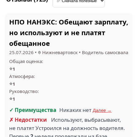
САМОТЛОРНЕФТЕПРОМХ
КОММУНАЛЬНИК (5)
(5)
НПО НАНЭКС: Обещают зарплату,
но используют и не платят
обещанное
25.07.2026
•
Нижневартовск
•
Водитель самосвала
ГЛОБАЛ ТРАНС (5)
СТРОЙТРАНСИНВЕСТ (5
Общая оценка:
⭐
1
Атмосфера:
⭐
1
Руководство:
2.8
1
⭐
1
СТРОИТЕЛЬНО СЕРВИСН
АПТЕКА ДЛЯ ВАС (5)
КОМПАНИЯ (5)
✓ Преимущества
Никаких нет
Далее →
✗ Недостатки
Используют, выбрасывают,
не платят Устроился на должность водителя.
Первые
2
недели продержали на базе