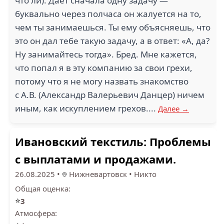
что ли). Даёт сначала одну задачу —
буквально через полчаса он жалуется на то,
чем ты занимаешься. Ты ему объясняешь, что
это он дал тебе такую задачу, а в ответ: «А, да?
Ну занимайтесь тогда». Бред. Мне кажется,
что попал я в эту компанию за свои грехи,
потому что я не могу назвать знакомство
с А.В. (Александр Валерьевич Данцер) ничем
иным, как искуплением грехов....
Далее →
Ивановский текстиль: Проблемы
с выплатами и продажами.
26.08.2025
•
Нижневартовск
•
Никто
Общая оценка:
⭐
3
Атмосфера: