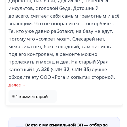
Директор, нач базы, дед
75
лет, перенес
5
инсультов, с головой беда. Дотошный
до всего, считает себя самым грамотным и всё
знающим. Что не понравится — оскорбляет.
Те, кто уже давно работают, на базу не едут,
потому что «сожрет мозг». Слесарей нет,
механика нет, бокс холодный, сам чинишь
под его контролем, в ремонте можно
пролежать и месяц и два. На старый Урал
капотный ЦА
320
(СИН
32
, СИН
35
) лучше
обходите эту ООО «Рога и копыта» стороной.
Далее →
💬1 комментарий
Вахта с максимальной ЗП — отбор за