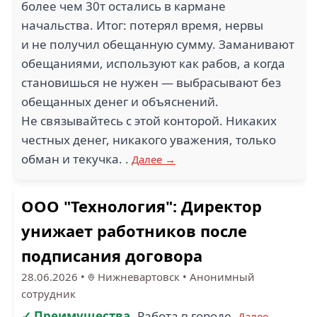
более чем 30т остались в кармане
начальства. Итог: потерял время, нервы
и не получил обещанную сумму. Заманивают
1.3
обещаниями, используют как рабов, а когда
становишься не нужен — выбрасывают без
ТПЕС СЕРВИС (4)
РОСДЕНЬГИ (3)
обещанных денег и объяснений.
Не связывайтесь с этой конторой. Никаких
честных денег, никакого уважения, только
обман и текучка. .
Далее →
1.3
1.9
ООО "Технология": Директор
ЛЭТУАЛЬ (3)
СИБИНТЕК (3)
унижает работников после
подписания договора
28.06.2026
•
Нижневартовск
•
Анонимный
1
сотрудник
ЭНЕРГОСПЕЦСТРОЙ
✓ Преимущества
Работа в городе.
Далее →