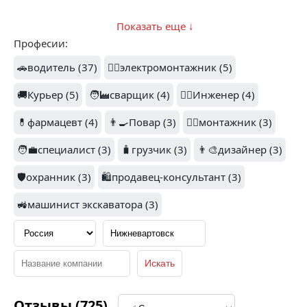
Показать еще ↓
Професии:
1
🚗водитель (37)
👷‍♂️электромонтажник (5)
🚚Курьер (5)
ТЕХГАЗ (8)
🧑‍🏭сварщик (4)
👷‍♂️Инженер (4)
СИБПРОМСЕРВИС (7)
💊фармацевт (4)
👨‍🍳Повар (3)
👷‍♂️монтажник (3)
🧑‍💼специалист (3)
🧳грузчик (3)
👨‍🎨дизайнер (3)
1
🛡️охранник (3)
🛍️продавец-консультант (3)
1
СТРОИТЕЛЬНАЯ
КОМПАНИЯ
🚜машинист экскаватора (3)
КОНТАКТ (7)
КОНТАКТ ИНТЕРНЕЙШНЛ (
2
Отзывы (725)