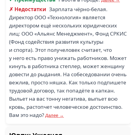
SCHLUMBERGER (3)
(3)
✗ Недостатки
Зарплата чёрно-белая.
Директор ООО «Технология» является
директором ещё нескольких юридических
лиц: ООО «Альянс Менеджмент», Фонд СРКИС
(Фонд содействия развития культуры
и спорта). Этот получеловек считает, что
MYBOX (3)
у него есть право унижать работников. Может
кинуть в работника степлер, может женщину
довести до рыдания. На собеседовании очень
вежлив, просто няшка. Как только подпишете
трудовой договор, так попадёте в капкан.
Выльет на вас тонну негатива, выпьет всю
кровь, растопчет человеческое достоинство.
Вам это надо?
Далее →