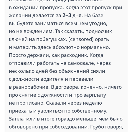
в ожидании пропуска. Когда этот пропуск при
1.4
желании делается за
2−3
дня. На базе
ТРАНСНЕФТЬ (4)
ДЕНКАРС (4)
вы будете заниматься всем чем угодно,
но не вождением. Так сказать, подносчик
ключей на побегушках. [censored] орать
и материть здесь абсолютно нормально.
Просто держали, как расходник. Когда
1
отправили работать на самосвале, через
ГИДРОСТРОЙСЕРВИС
(4)
СИБИРЬБУРСЕРВИС (4)
несколько дней без объяснений сняли
с должности водителя и перевели
в разнорабочие. В договоре, конечно, ничего
про снятие с должности и про зарплату
не прописано. Сказали через неделю
1
приехать и уволиться по собственному.
КОНТАКТ
Заплатили в итоге гораздо меньше, чем было
ИНТЕРНЭШНЛ (4)
СИБТРАНС НВ (4)
обговорено при собеседовании. Грубо говоря,