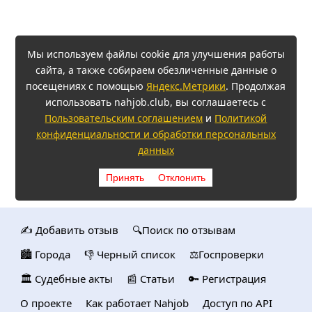
Мы используем файлы cookie для улучшения работы
сайта, а также собираем обезличенные данные о
посещениях с помощью
Яндекс.Метрики
. Продолжая
использовать nahjob.club, вы соглашаетесь с
Пользовательским соглашением
и
Политикой
конфиденциальности и обработки персональных
данных
Принять
Отклонить
✍️ Добавить отзыв
🔍Поиск по отзывам
🏙️ Городa
👎 Черный список
⚖️Госпроверки
🏛️ Судебные акты
📰 Статьи
🔑 Регистрация
О проекте
Как работает Nahjob
Доступ по API