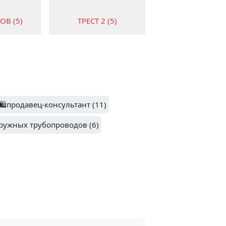
ОВ (5)
ТРЕСТ 2 (5)
1
6
ГАЗЕЛЬКИН (3)
E (3)
🛍️продавец-консультант (11)
ружных трубопроводов (6)
1
 (3)
НОВТЕХМАШ (3)