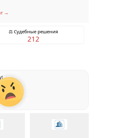
ат →
⚖️ Судебные решения
212
у!