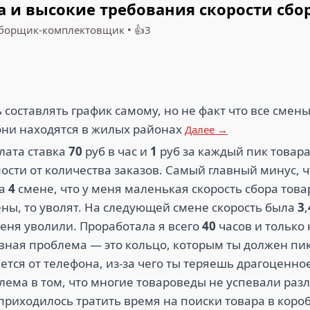
а и высокие требования скорости сбо
борщик-комплектовщик
•
👍3
4
ИГРУШЕК (3)
ЭКО ТАРА (3)
СН РЕЗЕР
составлять график самому, но не факт что все смены
 они находятся в жилых районах
Далее →
2.1
2
лата ставка
70
руб в час и
1
руб за каждый пик товара
4
ости от количества заказов. Самый главный минус, 
NDEN (2)
ТЕЛЕ2 (2)
HOFF 
на
4
смене, что у меня маленькая скорость сбора тов
ны, то уволят. На следующей смене скорость была
3
,
 меня уволили. Проработала я всего
40
часов и только
авная проблема — это кольцо, которым ты должен пи
ется от телефона, из-за чего ты теряешь драгоценное
ема в том, что многие товароведы не успевали разл
 приходилось тратить время на поиски товара в коро