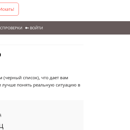
Искать!
ГОСПРОВЕРКИ
🔑 ВОЙТИ
р
 (черный список), что дает вам
м лучше понять реальную ситуацию в
й
ц