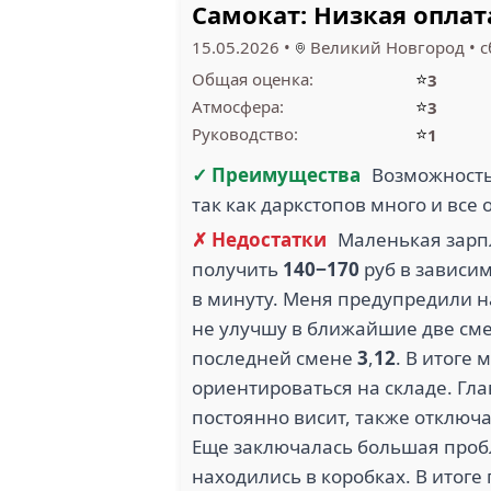
Самокат: Низкая оплат
15.05.2026
•
Великий Новгород
•
с
5
⭐
Общая оценка:
3
МЕДФУД (3)
ВАГОН 
⭐
Атмосфера:
3
⭐
Руководство:
1
✓ Преимущества
Возможность 
так как даркстопов много и все
2
✗ Недостатки
Маленькая зарп
получить
140−170
руб в зависим
АЗБУКА ВКУСА (2)
ZE
в минуту. Меня предупредили 
не улучшу в ближайшие две сме
последней смене
3
,
12
. В итоге
ориентироваться на складе. Гл
постоянно висит, также отключа
Еще заключалась большая пробл
находились в коробках. В итоге