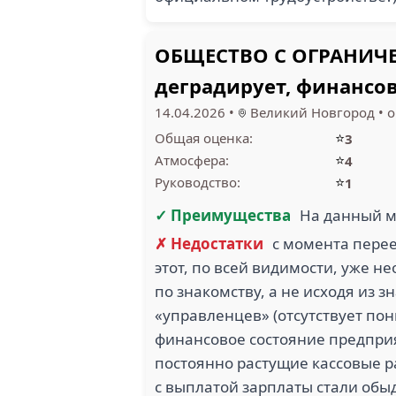
ОБЩЕСТВО С ОГРАНИЧЕ
деградирует, финансо
14.04.2026
•
Великий Новгород
•
о
⭐
Общая оценка:
3
⭐
Атмосфера:
4
⭐
Руководство:
1
✓ Преимущества
На данный м
✗ Недостатки
с момента перее
этот, по всей видимости, уже н
по знакомству, а не исходя из 
«управленцев» (отсутствует пон
финансовое состояние предприя
постоянно растущие кассовые р
с выплатой зарплаты стали об