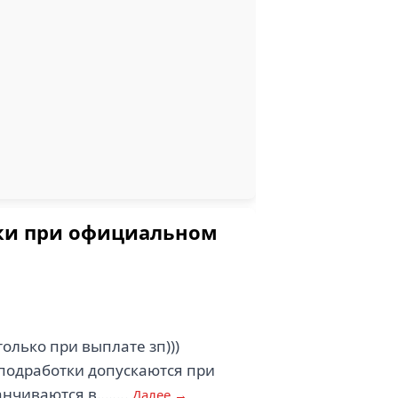
тки при официальном
лько при выплате зп)))
 подработки допускаются при
канчиваются в……..
Далее →