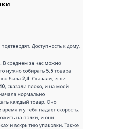
рки
1.3
ЛЕНТА (2)
В (3)
 подтвердят. Доступность к дому,
1.7
. В среднем за час можно
что нужно собирать
5
,
5
товара
ЯНДЕКС.ТАКСИ (2)
(2)
аров была
2
,
4
. Сказали, если
40
, сказали плохо, и на моей
 начала нормально
кать каждый товар. Оно
 время и у тебя падает скорость.
ожить на полки, и они
бках и вскрытию упаковки. Также