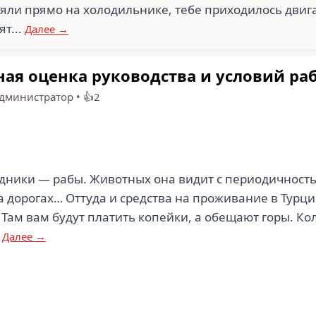
яли прямо на холодильнике, тебе приходилось двига
ят...
Далее →
ная оценка руководства и условий ра
дминистратор
•
👍2
удники — рабы. Животных она видит с периодичность
а дорогах… Оттуда и средства на проживание в Турц
Там вам будут платить копейки, а обещают горы. Ко
я
Далее →