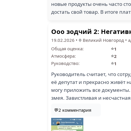
новые продукты очень часто сто
достать свой товар. В итоге плат
Ооо зодчий 2: Негатив
19.02.2026
•
Великий Новгород
•
а
⭐
Общая оценка:
1
⭐
Атмосфера:
2
⭐
Руководство:
1
Руководитель считает, что сотр
её депутат и прекрасно живёт н
могу приложить все документы. 
змея. Завистливая и несчастна
💬2 комментария