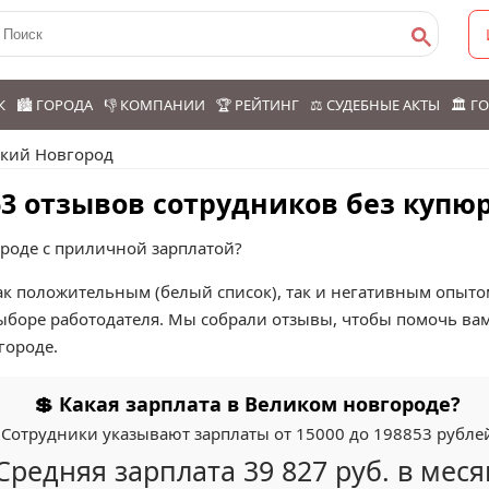
К
🏙️ ГОРОДА
👎 КОМПАНИИ
🏆 РЕЙТИНГ
⚖️ СУДЕБНЫЕ АКТЫ
🏛️ 
кий Новгород
3 отзывов сотрудников без купю
ороде с приличной зарплатой?
к положительным (белый список), так и негативным опытом
ыборе работодателя. Мы собрали отзывы, чтобы помочь ва
городе.
💲 Какая зарплата в Великом новгороде?
Сотрудники указывают зарплаты от 15000 до 198853 рубле
Средняя зарплата 39 827 руб. в меся