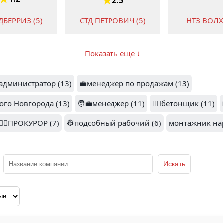
2.5
СТД ПЕТРОВИЧ (5)
БЕРРИЗ (5)
НТЗ ВОЛХ
Показать еще ↓
5
администратор (13)
💼менеджер по продажам (13)
1.
МФО ЭКОФИНАНС
ого Новгорода (13)
ЗАКАЗ (4)
🧑‍💼менеджер (11)
(4)
👷‍♂️бетонщик (11)
FIX PRIC
👨‍⚖️ПРОКУРОР (7)
👷подсобный рабочий (6)
монтажник на
1.9
1
3.7
ЗОН (3)
ДИРЕКТ КРЕДИТ (3)
РИВ ГОШ