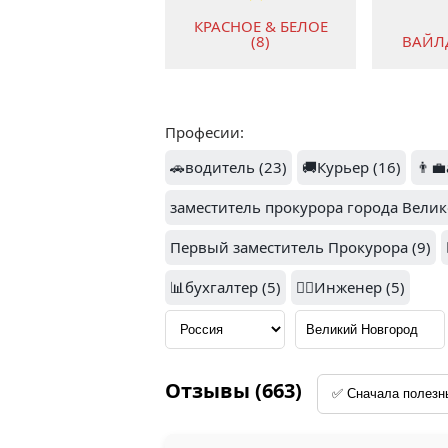
КРАСНОЕ & БЕЛОЕ
(8)
ВАЙЛД
Професии:
1
🚗водитель (23)
🚚Курьер (16)
👨‍
заместитель прокурора города Велик
ВИМОС (4)
СПЕЦ
Первый заместитель Прокурора (9)
📊бухгалтер (5)
👷‍♂️Инженер (5)
1.5
О
PETSHOP (3)
Отзывы (663)