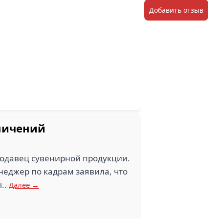
Добавить отзыв
аничений
родавец сувенирной продукции.
енеджер по кадрам заявила, что
..
Далее →