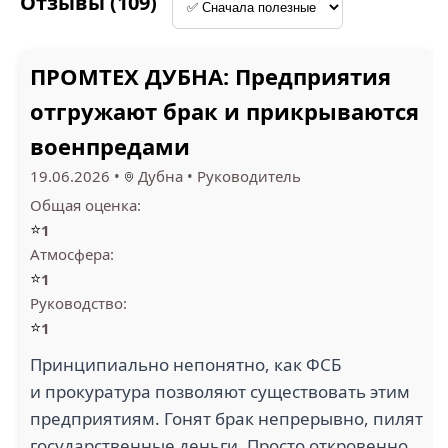
Отзывы (109)
ПРОМТЕХ ДУБНА: Предприятия
отгружают брак и прикрываются
ПКП АПЕКС (2)
АЛЬВАЗО (2)
военпредами
19.06.2026
•
Дубна
•
Руководитель
Общая оценка:
⭐
1
Атмосфера:
ОА ПРОМТЕХ ДУБНА
АЛЕКСАНДРА
⭐
1
(2)
ШОКОЛАД (2)
Руководство:
⭐
1
Принципиально непонятно, как ФСБ
и прокуратура позволяют существовать этим
предприятиям. Гонят брак непрерывно, пилят
ПАСКАЛЬ МЕДИКАЛ
государственные деньги. Просто откровенно
(2)
ПТО ГХ (2)