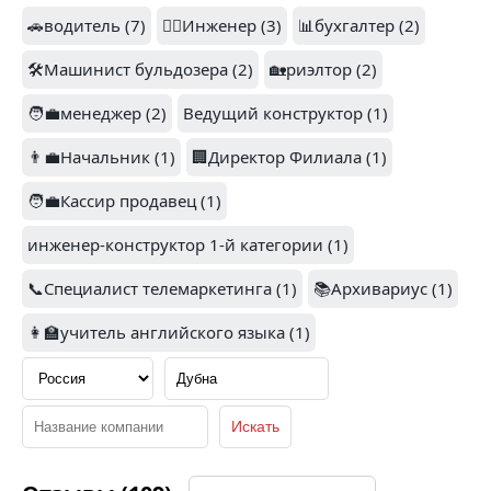
1
3
🚗водитель (7)
👷‍♂️Инженер (3)
📊бухгалтер (2)
🛠️Машинист бульдозера (2)
ПРОМТЕХ ДУБНА (6)
🏡риэлтор (2)
ТАРИС (4)
🧑‍💼менеджер (2)
Ведущий конструктор (1)
👨‍💼Начальник (1)
🏢Директор Филиала (1)
🧑‍💼Кассир продавец (1)
инженер-конструктор 1-й категории (1)
ТЕЛЕКОМ МПК (3)
АТОМГАЗСТРОЙ (3)
📞Специалист телемаркетинга (1)
📚Архивариус (1)
👩‍🏫учитель английского языка (1)
ГОРОДСКАЯ
ПАРИКМАХЕРСКАЯ
(2)
ВЕСТМЕДГРУПП (2)