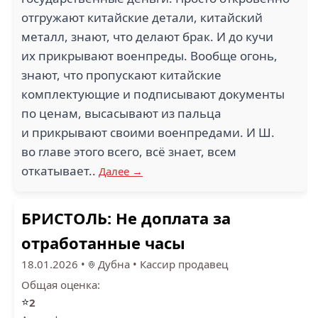
отгружают китайские детали, китайский
металл, знают, что делают брак. И до кучи
их прикрывают военпреды. Вообще огонь,
знают, что пропускают китайские
3.9
1.5
комплектующие и подписывают документы
по ценам, высасывают из пальца
ОСТИН (1)
ВЕРТИКАЛЬ (1)
и прикрывают своими военпредами. И Ш.
во главе этого всего, всё знает, всем
откатывает..
Далее →
2.7
1
БРИСТОЛЬ: Не доплата за
СУШИ ВОК (1)
БИЛАЙН (1)
отработанные часы
18.01.2026
•
Дубна
•
Кассир продавец
Общая оценка:
⭐
2