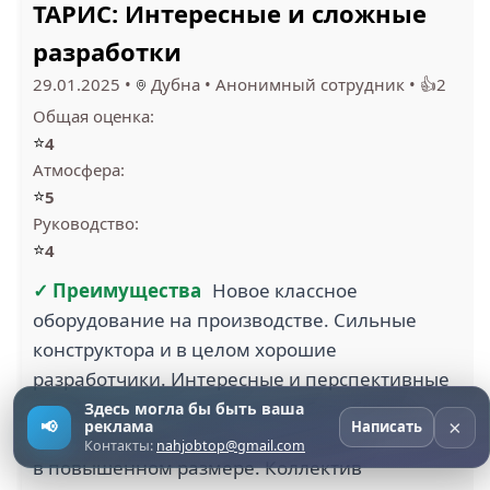
ТАРИС: Интересные и сложные
разработки
29.01.2025
•
Дубна
•
Анонимный сотрудник
•
👍2
Общая оценка:
⭐
4
Атмосфера:
⭐
5
Руководство:
⭐
4
✓ Преимущества
Новое классное
оборудование на производстве. Сильные
конструктора и в целом хорошие
разработчики. Интересные и перспективные
разработки. Сверхурочная работа бывает,
Здесь могла бы быть ваша
×
📢
реклама
Написать
но очень редко, всегда оплачивается
Контакты:
nahjobtop@gmail.com
в повышенном размере. Коллектив