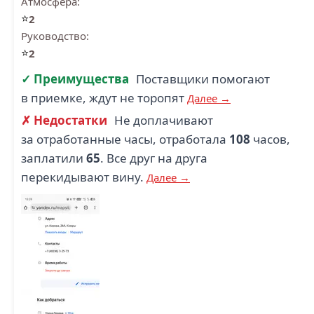
Атмосфера:
1
1
⭐
2
ТВОЕ (1)
ОРМАТЕК (1)
Руководство:
⭐
2
✓ Преимущества
Поставщики помогают
в приемке, ждут не торопят
Далее →
5
✗ Недостатки
Не доплачивают
2.1
за отработанные часы, отработала
108
часов,
СТОЛИЧНАЯ
БЕЗОПАСНОСТЬ (1)
БРИСТОЛЬ (1)
заплатили
65
. Все друг на друга
перекидывают вину.
Далее →
1.7
ГРАДУСЫ ВСЕГО
СИТИМОБИЛ (1)
МИРА (1)