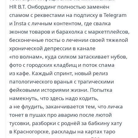
HR В.Т. Онбординг полностью заменён
спамом с реквестами на подписку в Telegram
и Insta с личным контентом, где свалка
эконом товаров и барахолка с маркетплейсов,
бесконечные посты о лечении своей тяжелой
хронической депрессии в канале
«по волнам», куда силком затаскивает нубов,
фото с городских кладбищ и поток спама
из кафе. Каждый спринт, новый релиз
патологического вранья с трагическими
фейковыми историями жизни. Попытка
намекнуть, что здесь надо кодить,
а не флудить, заканчивается тем, что личка
тонет в пушах про аварию после лютой
тусовки, разборки с роднёй за бабкину хату
в Красногорске, расклады на картах таро