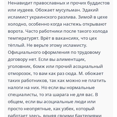
Ненавидит православных и прочих буддистов
или иудеев. Обожает мусульман. Эдакий
исламист украинского разлива. Зимой в цехе
5
1.3
холодно, особенно когда настежь открывают
ворота. Часто работники после такого холода
РЕГОРСТРОЙИННОВАЦИИ
ЗОЛОТАЯ
температурят. Врёт в вакансиях, что цех
(5)
ТАБАКЕРКА (5)
тёплый. Не верьте этому исламисту.
Официального оформления по трудовому
договору нет. Если вы алиментщик,
уголовник, бомж или прочий асоциальный
2
1.9
отморозок, то вам как раз сюда. М. обожает
таких работников, так как можно не платить
ОЗОН (4)
НИКА (4)
налоги на них. Но если вы нормальные
специалисты, то эта шарага не для вас. В
общем, если вы асоциальные люди или
просто неопрятные, как узбек, который
1.5
3
работает здесь, воняя своими бактериями