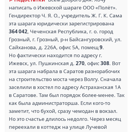
написать о Ижевской шараге ООО «Полёт».
Гендиректор Ч. Я. О., учредитель Ж. Г. К. Сама
эта шарага юридически зарегистрирована
364 042
, Чеченская Республика, г. о. город
Грозный, г. Грозный, р-н Байсангуровский, ул.
Сайханова, д. 226А, офис 5А, помещ
9
.
Но фактически находится по адресу г.
Ижевск, ул. Пушкинская д.
270
, офис
308
. Вот
эта шарага набрала в Саратов разнорабочих
на строительство моста через Волгу. Сначала
заселили в хостел по адресу Астраханская 1А
в Саратове. Там был порядок более-менее. Так
как была администраторша. Если кого-то
заметит, что бухой, сразу чемодан в вокзал.
Но это счастье длилось недолго. Через месяц
переехали в коттедж на улице Лучевой