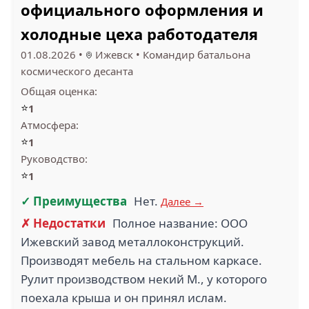
официального оформления и
холодные цеха работодателя
2.3
2
01.08.2026
•
Ижевск
•
Командир батальона
CALLTRAFFIC (6)
COFFEE LIKE (6)
космического десанта
Общая оценка:
⭐
1
Атмосфера:
⭐
1
1
Руководство:
⭐
1
СПЕЦСТРОЙМОНТАЖ (5)
ЭФБОР (5)
✓ Преимущества
Нет.
Далее →
✗ Недостатки
Полное название: ООО
Ижевский завод металлоконструкций.
1
Производят мебель на стальном каркасе.
Рулит производством некий М., у которого
ТОРГОВАЯ КОМПАНИЯ 5
СЕЗОНОВ (5)
ХАНИ (5)
поехала крыша и он принял ислам.