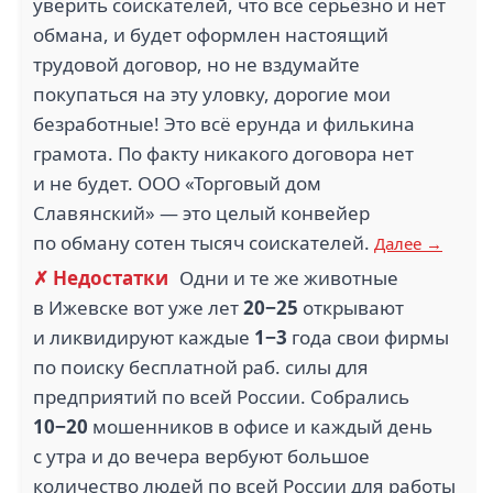
уверить соискателей, что всё серьёзно и нет
обмана, и будет оформлен настоящий
трудовой договор, но не вздумайте
покупаться на эту уловку, дорогие мои
безработные! Это всё ерунда и филькина
грамота. По факту никакого договора нет
и не будет. ООО «Торговый дом
Славянский» — это целый конвейер
по обману сотен тысяч соискателей.
Далее →
✗ Недостатки
Одни и те же животные
в Ижевске вот уже лет
20−25
открывают
и ликвидируют каждые
1−3
года свои фирмы
по поиску бесплатной раб. силы для
предприятий по всей России. Собрались
10−20
мошенников в офисе и каждый день
с утра и до вечера вербуют большое
количество людей по всей России для работы