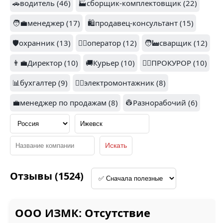
🚗водитель (46)
🏭сборщик-комплектовщик (22)
АТ ГРУПП (12)
ТЕЛЕТРЕЙД (7)
🧑‍💼менеджер (17)
🛍️продавец-консультант (15)
🛡️охранник (13)
👷‍♂️оператор (12)
🧑‍🏭сварщик (12)
👨‍💼Директор (10)
🚚Курьер (10)
👨‍⚖️ПРОКУРОР (10)
📊бухгалтер (9)
👷‍♂️электромонтажник (8)
1.3
💼менеджер по продажам (8)
👷Разнорабочий (6)
КУПЕР (7)
ПИКОМ (7)
5
Отзывы (1524)
УРАЛПРОМСНАБ
СТРОЙКОМ (6)
(6)
ООО ИЗМК: Отсутствие