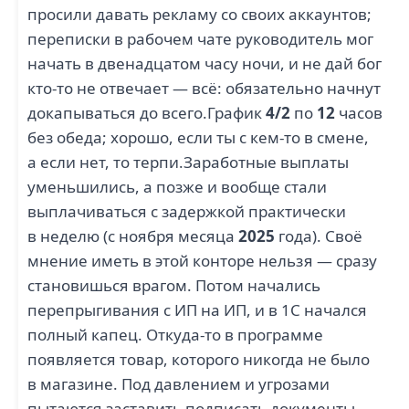
просили давать рекламу со своих аккаунтов;
переписки в рабочем чате руководитель мог
начать в двенадцатом часу ночи, и не дай бог
кто-то не отвечает — всё: обязательно начнут
докапываться до всего.График
4/2
по
12
часов
без обеда; хорошо, если ты с кем-то в смене,
а если нет, то терпи.Заработные выплаты
уменьшились, а позже и вообще стали
выплачиваться с задержкой практически
в неделю (с ноября месяца
2025
года). Своё
мнение иметь в этой конторе нельзя — сразу
становишься врагом. Потом начались
перепрыгивания с ИП на ИП, и в 1С начался
полный капец. Откуда-то в программе
появляется товар, которого никогда не было
в магазине. Под давлением и угрозами
пытаются заставить подписать документы