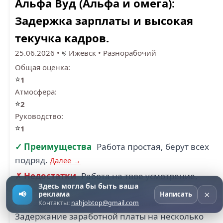
Альфа Вуд (Альфа и омега):
Задержка зарплаты и высокая
текучка кадров.
25.06.2026
•
Ижевск
•
Разнорабочий
Общая оценка:
⭐
1
Атмосфера:
⭐
2
Руководство:
⭐
1
✓ Преимущества
Работа простая, берут всех
подряд.
Далее →
✗ Недостатки
Работа на твое усмотрение,
Здесь могла бы быть ваша
официальное трудоустройство
×
📢
реклама
Написать
и неофициальное трудоустройство.
Контакты:
nahjobtop@gmail.com
Задержание заработной платы на несколько