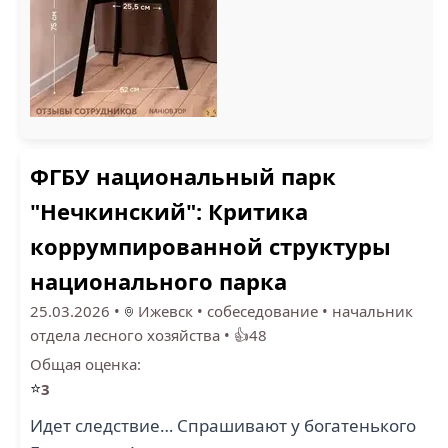
РОСРЕСУРС (4)
ФГБУ национальный парк
"Нечкинский": Критика
коррумпированной структуры
национального парка
25.03.2026
•
Ижевск
•
собеседование
•
начальник
отдела лесного хозяйства
•
👍48
Общая оценка:
⭐
3
Идет следствие… Спрашивают у богатенького