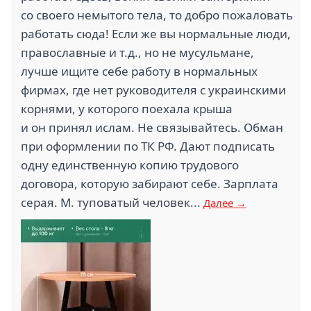
со своего немытого тела, то добро пожаловать
АДАРА (4)
ЯНДЕКС (4)
работать сюда! Если же вы нормальные люди,
православные и т.д., но не мусульмане,
лучше ищите себе работу в нормальных
фирмах, где нет руководителя с украинскими
корнями, у которого поехала крыша
ИЖЕВСКИЙ
МЕХАНИЧЕСКИЙ
и он принял ислам. Не связывайтесь. Обман
СТК СТРОЙТЕХ (4)
ЗАВОД (4)
при оформлении по ТК РФ. Дают подписать
одну единственную копию трудового
договора, которую забирают себе. Зарплата
серая. М. туповатый человек...
Далее →
РАБОЧИЕ КАДРЫ
РОСТЕХНОПРОГРЕСС (4)
(4)