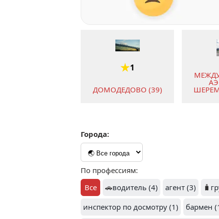
1
МЕЖД
АЭ
ДОМОДЕДОВО (39)
ШЕРЕМ
Города:
1
МЕЖД
АЭРОПОРТ
АЭРОП
По профессиям:
ВНУКОВО (4)
Все
🚗
водитель (4)
агент (3)
🧳
гр
инспектор по досмотру (1)
бармен (