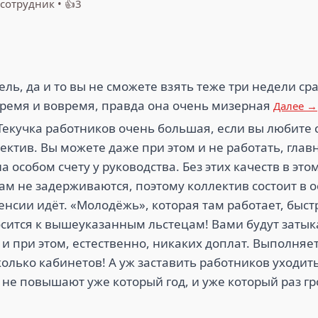
сотрудник
•
👍3
ель, да и то вы не сможете взять теже три недели сра
 время и вовремя, правда она очень мизерная
Далее →
 Текучка работников очень большая, если вы любите с
лектив. Вы можете даже при этом и не работать, глав
на особом счету у руководства. Без этих качеств в эт
ам не задерживаются, поэтому коллектив состоит в 
нсии идёт. «Молодёжь», которая там работает, быстр
осится к вышеуказанным льстецам! Вами будут затыка
 и при этом, естественно, никаких доплат. Выполня
олько кабинетов! А уж заставить работников уходить 
 не повышают уже который год, и уже который раз гр