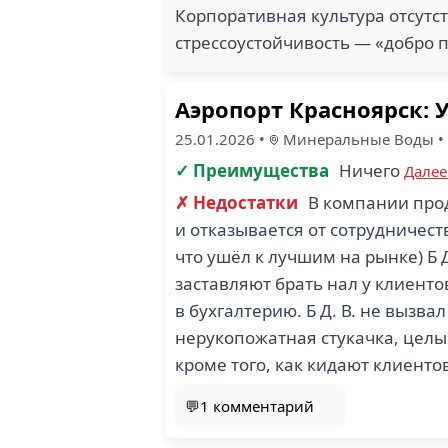
Корпоративная культура отсутс
стрессоустойчивость — «добро 
Аэропорт Красноярск: 
25.01.2026
•
Минеральные Воды
•
✓ Преимущества
Ничего
Дале
✗ Недостатки
В компании прод
и отказывается от сотрудничест
что ушёл к лучшим на рынке) Б Д
заставляют брать нал у клиентов
в бухгалтерию. Б Д. В. не вызв
нерукопожатная стукачка, целым
кроме того, как кидают клиенто
💬1 комментарий