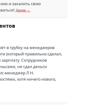
анию и закалить свою
иваться!
Далее →
иентов
ёт в трубку на менеджеров
нта (который правильно сделал,
ав зарплату. Сотрудников
еньгами, не сдал деньги
фис-менеджер Л Н.
остями, хотя ничего нового,