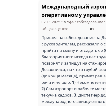
Международный аэропор
оперативному управле
02.11.2025
•
Уфа
•
собеседование
⭐
Общая оценка:
2
Пришел на собеседование на Д
с руководителем, рассказали о
прийти на смену и отсидеть ее (
благоприятного исхода вас трудо
позвонят и запишут на стажиров
Дозвонился, на что в грубой фо
(до конца месяца), примет реше
речи и не шло.
1
) Некомпетентн
2
) Сам аэропорт и рабочее мест
текучка кадров.
3
) Диспетчер до
международного авиационного 