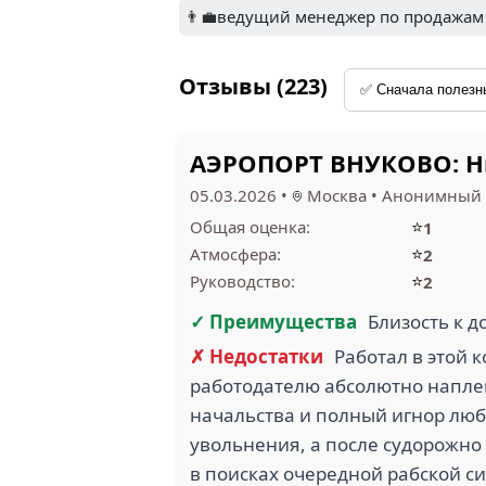
ШКОЛА
👨‍💼
ведущий менеджер по продажам 
МЕТОДИЧЕСКОГО
УПРАВЛЕНИЯ
МОСКОВСКОГО
ДУФРИ
АЭРОПОРТА
ДОМО
Отзывы (223)
ДОМОДЕДОВО (2)
АЭРОПОРТ ВНУКОВО: Ни
05.03.2026
•
Москва
•
Анонимный 
⭐
Общая оценка:
1
⭐
Атмосфера:
2
⭐
Руководство:
2
✓ Преимущества
Близость к 
✗ Недостатки
Работал в этой 
работодателю абсолютно наплев
начальства и полный игнор люб
увольнения, а после судорожно
в поисках очередной рабской си