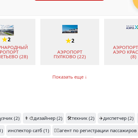
2
2
АЭРОПОРТ
УНАРОДНЫЙ
АЭРО КРА
РОПОРТ
АЭРОПОРТ
(8)
ЕТЬЕВО (28)
ПУЛКОВО (22)
Показать еще ↓
1
2
2
УНАРОДНЫЙ
ОРТ ИРКУТСК
МЕЖДУНАРОДНЫЙ
ОМСК
(4)
АЭРОПОРТ УФА (3)
АЭРОПОР
узчик (2)
👨‍🎨
дизайнер (2)
🛠️
техник (2)
✈️
диспетчер (2)
1)
инспектор сатб (1)
👨‍✈️
агент по регистрации пассажиров 