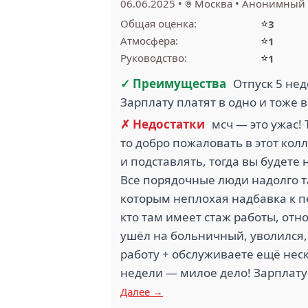
06.06.2025
•
Москва
•
Анонимный 
⭐
Общая оценка:
3
⭐
Атмосфера:
1
⭐
Руководство:
1
✓ Преимущества
Отпуск 5 нед
Зарплату платят в одно и тоже
✗ Недостатки
мсч — это ужас!
то добро пожаловать в этот кол
и подставлять, тогда вы будете 
Все порядочные люди надолго т
которым неплохая надбавка к пе
кто там имеет стаж работы, отн
ушёл на больничный, уволился,
работу + обслуживаете ещё неск
недели — милое дело! Зарплату
Далее →