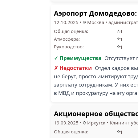
Аэропорт Домодедово:
12.10.2025
•
Москва
•
администра
⭐
Общая оценка:
1
⭐
Атмосфера:
1
⭐
Руководство:
1
✓ Преимущества
Отсутствует
✗ Недостатки
Отдел кадров вы
не берут, просто имитируют тру
зарплату сотрудникам. У них ес
в МВД и прокуратуру на эту ор
Акционерное общество
19.09.2025
•
Иркутск
•
Клининг уб
⭐
Общая оценка:
1