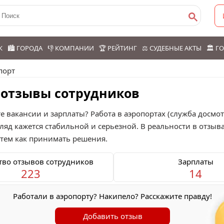
К
🏙️ ГОРОДА
👎 КОМПАНИИ
🏆 РЕЙТИНГ
⚖️ СУДЕБНЫЕ АКТЫ
🏛️ 
порт
: отзывы сотрудников
те вакансии и зарплаты? Работа в аэропортах (служба досмо
ляд кажется стабильной и серьезной. В реальности в отзыв
 тем как принимать решения.
тво отзывов сотрудников
Зарплаты
223
14
Работали в аэропорту? Накипело? Расскажите правду!
Добавить отзыв