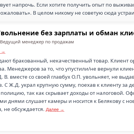
твует напрочь. Если хотите получить опыт по выжив
пожаловать». В целом никому не советую сюда устра
Увольнение без зарплаты и обман кл
Ведущий менеджер по продажам
е →
ают бракованный, некачественный товар. Клиент ор
ва. Менеджеров за то, что упустили/не вернули клие
. В. вместе со своей главбух О.П. увольняет, не выд
. С Ж.Д. украл крупную сумму, поехав к клиенту за д
ал полицию, так как скрывает доходы от налоговой. О
и днями слушает камеры и носится к Белякову с нов
в, не обсуждается.
Далее →