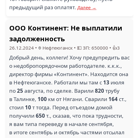
предыдущий раз оплатят.
Далее →
ООО Континент: Не выплатили
задолженность
26.12.2024
•
Нефтеюганск
•
💵 ЗП: 650000
•
👍3
Добрый день, коллеги! Хочу предупредить вас
о недобропорядочном работодателе. к.к.к.,
директор фирмы «Континент». Находится она
в Нефтеюганске. Работали мы там с
13
июля
по
25
августа, по сделке. Варили
820
трубу
в Талинке,
100
км от Нягани. Сварили
164
ст.,
стоил
10
т тогда. Перед отъездом домой
получили
650
т., сказав, что пока трудности,
я вам типа переведу в начале сентября,
в итоге сентябрь и октябрь частями отсылал