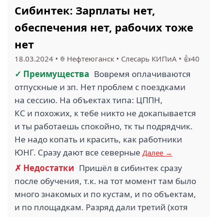
Сибинтек: Зарплаты нет,
обеспечения нет, рабочих тоже
нет
18.03.2024
•
Нефтеюганск
•
Слесарь КИПиА
•
👍40
✓ Преимущества
Вовремя оплачиваются
отпускные и зп. Нет проблем с поездками
на сессию. На объектах типа: ЦППН,
КС и похожих, к тебе никто не докапывается
и ты работаешь спокойно, тк ты подрядчик.
Не надо копать и красить, как работники
ЮНГ. Сразу дают все северные
Далее →
✗ Недостатки
Пришёл в сибинтек сразу
после обучения, т.к. на тот момент там было
много знакомых и по кустам, и по объектам,
и по площадкам. Разряд дали третий (хотя