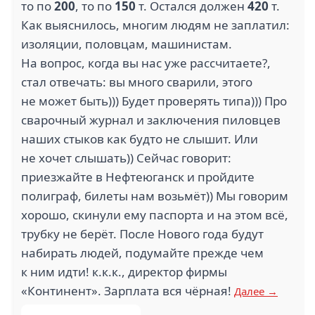
то по
200
, то по
150
т. Остался должен
420
т.
Как выяснилось, многим людям не заплатил:
изоляции, половцам, машинистам.
На вопрос, когда вы нас уже рассчитаете?,
стал отвечать: вы много сварили, этого
не может быть))) Будет проверять типа))) Про
сварочный журнал и заключения пиловцев
наших стыков как будто не слышит. Или
не хочет слышать)) Сейчас говорит:
приезжайте в Нефтеюганск и пройдите
полиграф, билеты нам возьмёт)) Мы говорим
хорошо, скинули ему паспорта и на этом всё,
трубку не берёт. После Нового года будут
набирать людей, подумайте прежде чем
к ним идти! к.к.к., директор фирмы
«Континент». Зарплата вся чёрная!
Далее →