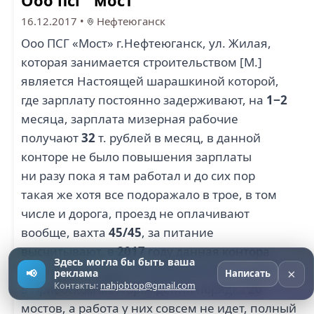
Ооо псг "мост"
16.12.2017
•
Нефтеюганск
Ооо ПСГ «Мост» г.Нефтеюганск, ул. Жилая,
которая занимается строительством [М.]
является Настоящей шарашкиной которой,
где зарплату постоянно задерживают, на
1−2
месяца, зарплата мизерная рабочие
получают
32
т. рублей в месяц, в данной
конторе не было повышения зарплаты
ни разу пока я там работал и до сих пор
такая же хотя все подоражало в трое, в том
числе и дорога, проезд не оплачивают
вообще, вахта
45/45
, за питание
высчитывают, в
2017
году данная контора
Здесь могла бы быть ваша
выйграла тендры на строительство мостов
×
📢
реклама
Написать
Контакты:
nahjobtop@gmail.com
в Приобском месторождении порядка
20
мостов, а работа у них совсем не идет, полный