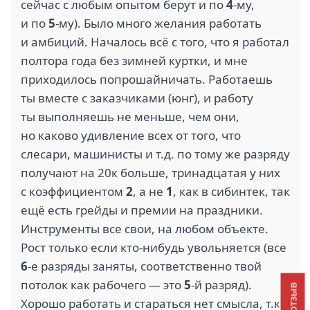
сейчас с любым опытом берут и по
4
-му,
и по
5
-му). Было много желания работать
и амбиций. Началось всё с того, что я работал
полтора года без зимней куртки, и мне
приходилось попрошайничать. Работаешь
ты вместе с заказчиками (юнг), и работу
ты выполняешь не меньше, чем они,
но каково удивление всех от того, что
слесари, машинисты и т.д. по тому же разряду
получают на 20к больше, тринадцатая у них
с коэффициентом
2
, а не
1
, как в сибинтек, так
ещё есть грейды и премии на праздники.
Инструменты все свои, на любом объекте.
Рост только если кто-нибудь увольняется (все
6
-е разряды заняты, соответственно твой
потолок как рабочего — это
5
-й разряд).
Хорошо работать и стараться нет смысла, т.к.