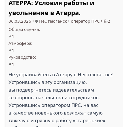
АТЕРРА: Условия работы и
увольнение в Атерра.
06.03.2026
•
Нефтеюганск
•
оператор ПРС
•
👍2
Общая оценка:
РН СТРОЙКОНТРОЛЬ
⭐
1
НТК+ (1)
(1)
Атмосфера:
⭐
1
Руководство:
⭐
1
1.3
Не устраивайтесь в Атерру в Нефтеюганске!
Устроившись в эту организацию,
ТПЕС СЕРВИС (1)
МПП ЭНЕРГИЯ (1)
вы подвергнетесь издевательствам
со стороны начальства и сотрудников.
Устроившись оператором ПРС, на вас
в качестве новенького возложат самую
тяжёлую и грязную работу «старенькие»
1