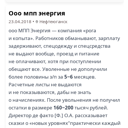
Ооо мпп энергия
23.04.2018
•
Нефтеюганск
ооо МПП Энергия — компания «рога
и копыта». Работников обманывают, зарплату
задерживают, спецодежду и спецсредства
не выдают вообще, проезд и питание
не оплачивают, хотя при поступлении
обещают все. Уволенные не дополучили
более половины з/п за
5−6
месяцев.
Расчетные листы не выдаются
и не показываются, дабы не знать
о начислениях. После увольнения не получил
остатки в размере
160−200
тысяч рублей.
Директор де факто [Ф.] О.А. рассказывает
сказки о «новых уровнях"практически каждый