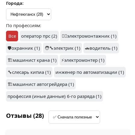
Города:
1
СТРОЙТЕХМОНТАЖ
По профессиям:
КОНТИНЕНТ (1)
(1)
Все
оператор прс (2)
👷‍♂️
электромонтажник (1)
🛡️
охранник (1)
🧑‍🔧
электрик (1)
🚗
водитель (1)
🏗️
машинист крана (1)
⚡
электромонтер (1)
БУРОВАЯ
КОМПАНИЯ
🔧
слесарь кипиа (1)
инженер по автоматизации (1)
СТРОЙНЕФТЬ (1)
ЕВРАЗИЯ (1)
🏗️
машинист автогрейдера (1)
профессия (иные данные) 6-го разряда (1)
1
Отзывы (28)
СТРОЙ МОНТАЖ (1)
БЛИК (1)