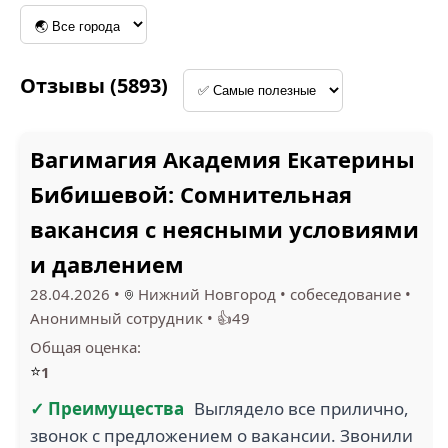
1.3
1
ТПЕС СЕРВИС (41)
ПГЛЗ (33)
Отзывы (5893)
Вагимагия Академия Екатерины
1
1.9
Бибишевой: Сомнительная
МОСГОРЭКСПЕРТИЗА
вакансия с неясными условиями
(29)
ОЗОН (25)
и давлением
28.04.2026
•
Нижний Новгород
•
собеседование
•
Анонимный сотрудник
•
👍49
Общая оценка:
2.8
4.8
⭐
1
МАРМЕЛАДНЫЙ РАЙ
ОТЭКО (25)
(18)
✓ Преимущества
Выглядело все прилично,
звонок с предложением о вакансии. Звонили