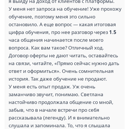
я выйду на доход от клиентов с платформы.
У меня нет запроса на обучение! Уже прохожу
обучение, поэтому меня это сильно
остановило. А еще вопрос — какая итоговая
1
цифра обучения, про нее разговор через
1
.
5
1.2
часа общения начинается после моего
АМИРА (11)
ВЕТЕРАН (13)
вопроса. Как вам такое? Отличный ход.
Договор оферты не дают читать, оставайтесь
на связи, читайте, «Прямо сейчас нужно дать
ответ и оформиться». Очень сомнительная
2
история. Так даже обучение не продают.
3.9
У меня есть опыт продаж. Уж очень
ГРУППА ЧЕРКИЗОВО
заманчиво звучит, понимаю. Светлана
(10)
ВОЛК 98 (11)
настойчиво продолжала общение со мной,
забыв, что в начале встречи про себя
рассказывала (легенду). И я внимательно
слушала и запоминала. То, что я слышала
1.2