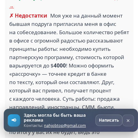
→
✗ Недостатки
Моя уже на данный момент
бывшая подруга пригласила меня в офис
на собеседование. Большое количество ребят
в офисе с огромной радостью рассказывают
принципы работы: необходимо купить
партнерскую программу, стоимость которой
варьируется до $
4000
! Можно оформить
«рассрочку» — точнее кредит в банке
по тексту, который они составляют. Друг,
который вас привел, получает процент
с каждого человека. Суть работы: продажа
направлений, иностранцы, СММ, бьюти,
крипта, короче в двух словах — толкать
Здесь могла бы быть ваша
×
📢
реклама
Написать
воздух. Нужно приводить друзей, только вот
Контакты:
nahjobtop@gmail.com
по итогу у вас их не будет, ведь это