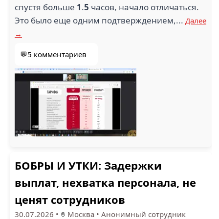
1.7
спустя больше
1
.
5
часов, начало отличаться.
Это было еще одним подтверждением,...
Далее
МФЦ (10)
А ИНЖИНИРИНГ (10)
→
💬5 комментариев
1.6
1
БУХГАЛТЕРСКАЯ
ПРИОРИТЕТ (10)
ФИРМА ОМЕГА (10)
1.7
БОБРЫ И УТКИ: Задержки
1.9
МОСКОВСКИЙ
выплат, нехватка персонала, не
МЕТРОПОЛИТЕН (9)
СЛАВИЦА (9)
ценят сотрудников
30.07.2026
•
Москва
•
Анонимный сотрудник