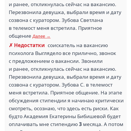
и ранее, откликнулась сейчас на вакансию.
Перезвонила девушка, выбрали время и дату
4.5
созвона с куратором. Зубова Светлана
3.1
в телемост меня встретила. Приятное
БИЗНЕС ЮРИСТ (17)
ДЭФО (16)
общение
Далее →
✗ Недостатки
соискатель на вакансию
психолога Выглядело все прилично, звонок
с предложением о вакансии. Звонили
1
и ранее, откликнулась сейчас на вакансию.
ОФИСНАЯ
1
Перезвонила девушка, выбрали время и дату
ПОЧТОВАЯ СЛУЖБА
(16)
ЭЛИС МАГАЗИН
созвона с куратором. Зубова С. в телемост
ЦЕНТРАЛ ПАРК (16)
меня встретила. Приятное общение. На этапе
обсуждения стипендии я начинаю критически
смотреть, осознаю, что здесь есть риски. Как
2
будто Академия Екатерины Бибишевой будет
1.2
оплачивать мне стипендию
3
месяца. А потом
КРАСНОЕ & БЕЛОЕ
(14)
ВАЙЛДБЕРРИЗ (14)