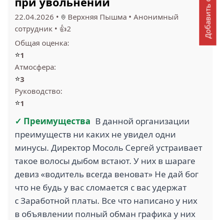
Добавить отзыв
при увольнении
22.04.2026
•
Верхняя Пышма
•
Анонимный
сотрудник
•
👍2
Общая оценка:
⭐
1
Атмосфера:
⭐
3
Руководство:
⭐
1
✓ Преимущества
В данной организации
преимуществ ни каких не увидел одни
минусы. Директор Мосоль Сергей устраивает
такое волосы дыбом встают. У них в шараге
девиз «водитель всегда веноват» Не дай бог
что не будь у вас сломается с вас удержат
с Заработной платы. Все что написано у них
в объявлении полный обман графика у них