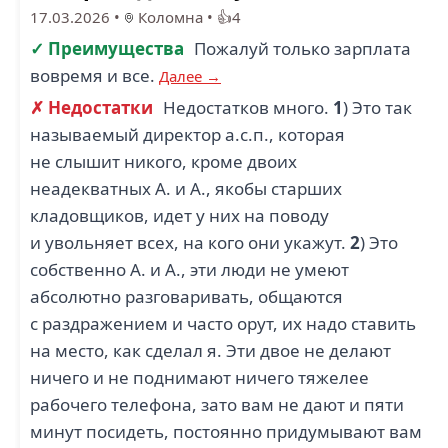
17.03.2026
•
Коломна
•
👍4
✓ Преимущества
Пожалуй только зарплата
вовремя и все.
Далее →
✗ Недостатки
Недостатков много.
1
) Это так
называемый директор а.с.п., которая
не слышит никого, кроме двоих
неадекватных А. и А., якобы старших
кладовщиков, идет у них на поводу
и увольняет всех, на кого они укажут.
2
) Это
собственно А. и А., эти люди не умеют
абсолютно разговаривать, общаются
с раздражением и часто орут, их надо ставить
на место, как сделал я. Эти двое не делают
ничего и не поднимают ничего тяжелее
рабочего телефона, зато вам не дают и пяти
минут посидеть, постоянно придумывают вам