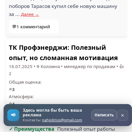
поборов Тарасов купил себе новую машину
за ...
Далее →
💬1 комментарий
ТК Профэнерджи: Полезный
опыт, но сломанная мотивация
16.07.2025
•
Коломна
•
менеджер по продажам
•
👍
2
Общая оценка:
⭐
3
Атмосфера:
⭐
4
Здесь могла бы быть ваша
Руководство:
×
📢
реклама
Написать
⭐
3
Контакты:
nahjobtop@gmail.com
✓ Преимущества
Полезный опыт работы