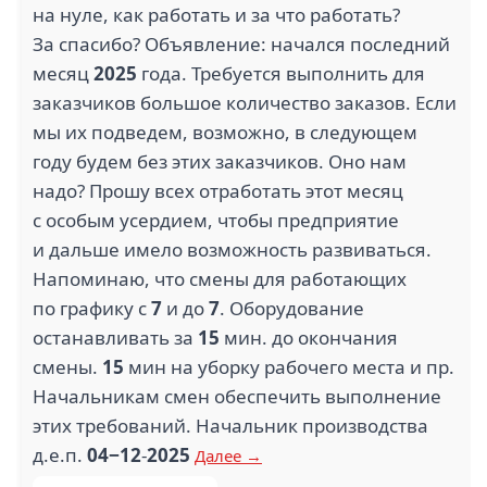
КУПЕР (2)
БАЗИЛИК (2)
на нуле, как работать и за что работать?
За спасибо? Объявление: начался последний
месяц
2025
года. Требуется выполнить для
заказчиков большое количество заказов. Если
мы их подведем, возможно, в следующем
году будем без этих заказчиков. Оно нам
JAPAN TOBACCO
INTERNATIONAL (2)
ЮРЕНТБАЙК (2)
надо? Прошу всех отработать этот месяц
с особым усердием, чтобы предприятие
и дальше имело возможность развиваться.
Напоминаю, что смены для работающих
по графику с
7
и до
7
. Оборудование
1.3
останавливать за
15
мин. до окончания
смены.
15
мин на уборку рабочего места и пр.
ЧИТАЙ ГОРОД (2)
ЭЛАТРО (2)
Начальникам смен обеспечить выполнение
этих требований. Начальник производства
д.е.п.
04−12
-
2025
Далее →