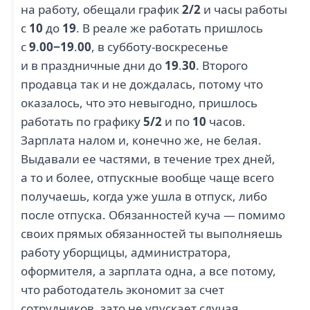
на работу, обещали график
2/2
и часы работы
с
10
до
19
. В реале же работать пришлось
с
9
.
00−19
.
00
, в субботу-воскресенье
и в праздничные дни до
19
.
30
. Второго
продавца так и не дождалась, потому что
оказалось, что это невыгодно, пришлось
работать по графику
5/2
и по
10
часов.
Зарплата налом и, конечно же, не белая.
Выдавали ее частями, в течение трех дней,
а то и более, отпускные вообще чаще всего
получаешь, когда уже ушла в отпуск, либо
после отпуска. Обязанностей куча — помимо
своих прямых обязанностей ты выполняешь
работу уборщицы, администратора,
оформителя, а зарплата одна, а все потому,
что работодатель экономит за счет
сотрудников, зато не упускает случая