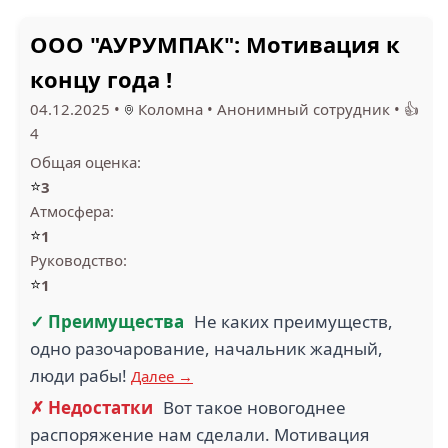
ООО "АУРУМПАК": Мотивация к
концу года !
1.9
2.3
04.12.2025
•
Коломна
•
Анонимный сотрудник
•
👍
ОЗОН (2)
ВАШ ПЕРСОНАЛ (2)
4
Общая оценка:
⭐
3
Атмосфера:
⭐
1
Руководство:
ДОМ ОБУВИ ТОФА
⭐
1
(2)
SANTEMO (2)
✓ Преимущества
Не каких преимуществ,
одно разочарование, начальник жадный,
люди рабы!
Далее →
✗ Недостатки
Вот такое новогоднее
1.3
4
распоряжение нам сделали. Мотивация