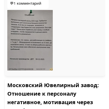
1
💬1 комментарий
ФГАУ ФИЦТО (2)
ЭСТЕЛЬ (2)
ПАТРИОТ КОМПЛЕКТ
(2)
БРОЕН (2)
Московский Ювелирный завод:
КОЛОМЕНСКИЙ ЦСМ
Отношение к персоналу
(2)
ПРОДКОМПАНИ (2)
негативное, мотивация через