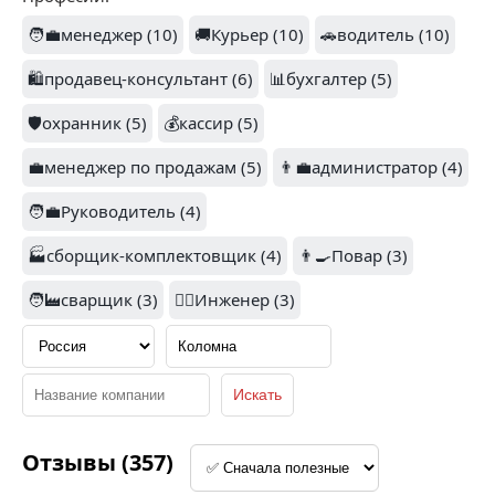
4.5
1.8
🧑‍💼менеджер (10)
🚚Курьер (10)
🚗водитель (10)
🛍️продавец-консультант (6)
САМОКАТ (3)
📊бухгалтер (5)
БИЗНЕС ЮРИСТ (3)
🛡️охранник (5)
💰кассир (5)
💼менеджер по продажам (5)
👨‍💼администратор (4)
🧑‍💼Руководитель (4)
🏭сборщик-комплектовщик (4)
👨‍🍳Повар (3)
СТАНКОПРЕСС (3)
НЕФТЕМАШ (3)
🧑‍🏭сварщик (3)
👷‍♂️Инженер (3)
1.5
1.3
ОСТИН (2)
СПОРТМАСТЕР (2)
Отзывы (357)