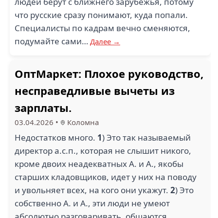
людей берут с ближнего зарубежья, потому
что русские сразу понимают, куда попали.
Специалисты по кадрам вечно сменяются,
подумайте сами…
Далее →
ОптМаркет: Плохое руководство,
несправедливые вычеты из
зарплаты.
03.04.2026
•
Коломна
Недостатков много.
1
) Это так называемый
директор а.с.п., которая не слышит никого,
кроме двоих неадекватных А. и А., якобы
старших кладовщиков, идет у них на поводу
и увольняет всех, на кого они укажут.
2
) Это
собственно А. и А., эти люди не умеют
абсолютно разговаривать, общаются