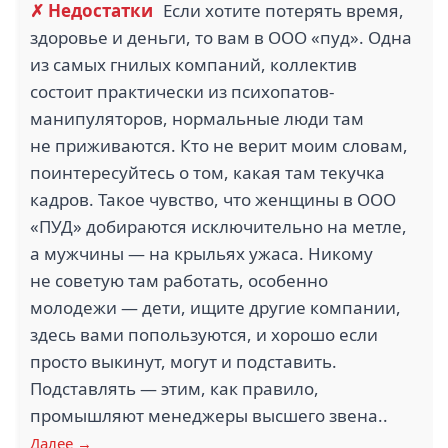
✗ Недостатки
Если хотите потерять время,
2
здоровье и деньги, то вам в ООО «пуд». Одна
из самых гнилых компаний, коллектив
LINE4LIFE (2)
КУБ (2)
состоит практически из психопатов-
манипуляторов, нормальные люди там
не приживаются. Кто не верит моим словам,
поинтересуйтесь о том, какая там текучка
2
кадров. Такое чувство, что женщины в ООО
«ПУД» добираются исключительно на метле,
БАЛТМОСТСТРОЙ (2)
БЫСТРАЯ ПОЧТА (2)
а мужчины — на крыльях ужаса. Никому
не советую там работать, особенно
молодежи — дети, ищите другие компании,
здесь вами попользуются, и хорошо если
просто выкинут, могут и подставить.
Подставлять — этим, как правило,
ПРОФИ ГРУПП (2)
СМ ТРЕЙД (2)
промышляют менеджеры высшего звена..
Далее →