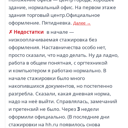
СОЮЗ СД (2)
ДРАГОВИТ (2)
здание, нормальный офис. На первом этаже
здания торговый центр.Официальное
оформление. Пятидневка.
Далее →
✗ Недостатки
в начале —
низкооплачиваемая стажировка без
КРЫМ
оформления. Наставничества особо нет,
АВТОХОЛДИНГ (2)
просто сказали, что надо делать. Ну да ладно,
работа в общем понятная, с оргтехникой
и компьютером я работаю нормально. В
начале стажировки было много
накопившихся документов, но постепенно
разгребла. Сказали, какая дневная норма,
надо на неё выйти. Справлялась, замечаний
и претензий не было. Через
3
недели
оформили официально. (В последние дни
стажировки на hh.ru появилось снова