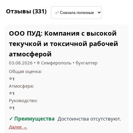
ЕВРООБУВЬ (3)
СМАК (3)
Отзывы (331)
ООО ПУД: Компания с высокой
1
текучкой и токсичной рабочей
ТОРГОВЫЙ ДОМ
атмосферой
ВРЕМЯ (3)
ВЕСТА (3)
03.08.2026
•
Симферополь
•
бухгалтер
Общая оценка:
⭐
1
Атмосфера:
⭐
1
Руководство:
DESHELI (2)
ВИТЯЗЬ СЕРВИС (3)
⭐
1
✓ Преимущества
Достоинства отсутствуют.
Далее →