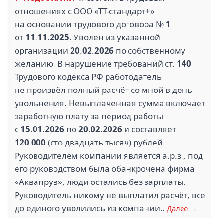
отношениях с ООО «ТТ-стандарт+»
на основании трудового договора №
1
от
11
.
11
.
2025
. Уволен из указанной
организации
20
.
02
.
2026
по собственному
желанию. В нарушение требований ст.
140
Трудового кодекса РФ работодатель
не произвёл полный расчёт со мной в день
увольнения. Невыплаченная сумма включает
заработную плату за период работы
с
15
.
01
.
2026
по
20
.
02
.
2026
и составляет
120 000
(сто двадцать тысяч) рублей.
Руководителем компании является а.р.з., под
его руководством была обанкрочена фирма
«Аквапрув», люди остались без зарплаты.
Руководитель никому не выплатил расчёт, все
до единого уволились из компании..
Далее →