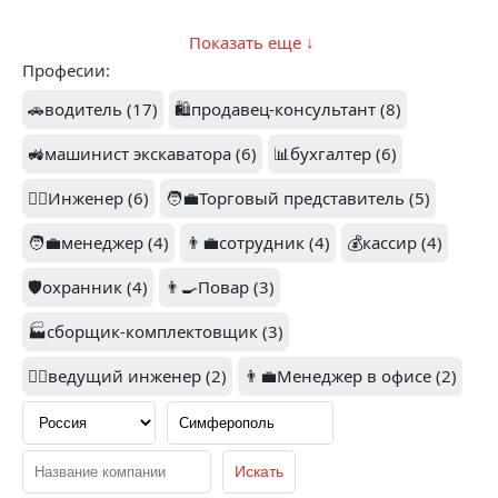
Показать еще ↓
Професии:
🚗водитель (17)
🛍️продавец-консультант (8)
2.2
ВАД (4)
🚜машинист экскаватора (6)
РОСИНКАС (4)
📊бухгалтер (6)
👷‍♂️Инженер (6)
🧑‍💼Торговый представитель (5)
🧑‍💼менеджер (4)
👨‍💼сотрудник (4)
💰кассир (4)
🛡️охранник (4)
👨‍🍳Повар (3)
2.8
🏭сборщик-комплектовщик (3)
КРЫМ ПРОДУКТ (4)
РБТ.РУ (3)
👷‍♂️ведущий инженер (2)
👨‍💼Менеджер в офисе (2)
4.4
2