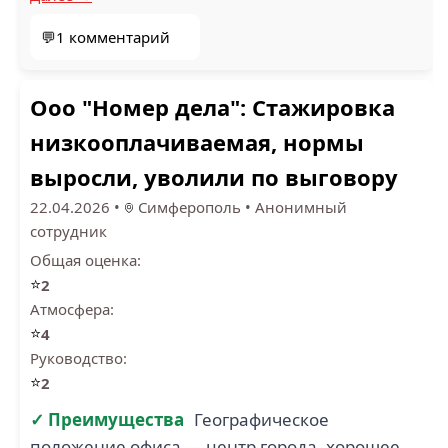
💬1 комментарий
1
Ооо "Номер дела": Стажировка
ОТЕЛЬ YALTA
INTOURIST (2)
МАСТЕР ПРО ДОН (2)
низкооплачиваемая, нормы
выросли, уволили по выговору
22.04.2026
•
Симферополь
•
Анонимный
сотрудник
Общая оценка:
⭐
2
КРАТОС (2)
ВОСТОКАГРО (2)
Атмосфера:
⭐
4
Руководство:
⭐
2
✓ Преимущества
Географическое
положение офиса — центр города, хорошее