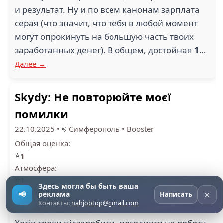
и результат. Ну и по всем канонам зарплата
серая (что значит, что тебя в любой момент
могут опрокинуть на большую часть твоих
заработанных денег). В общем, достойная
1
…
Далее →
Skydy: Не повторюйте моєї
помилки
22.10.2025
•
Симферополь
•
Booster
Общая оценка:
⭐
1
Атмосфера:
⭐
1
Здесь могла бы быть ваша
Руководство:
×
📢
реклама
Написать
⭐
Контакты:
nahjobtop@gmail.com
1
Хотів трохи підзаробити, погодився на роботу