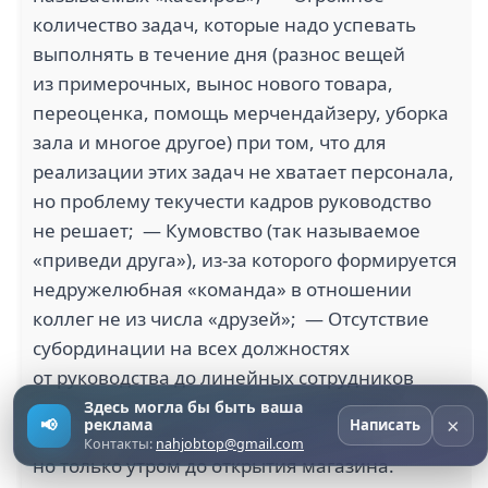
количество задач, которые надо успевать
выполнять в течение дня (разнос вещей
из примерочных, вынос нового товара,
переоценка, помощь мерчендайзеру, уборка
зала и многое другое) при том, что для
реализации этих задач не хватает персонала,
но проблему текучести кадров руководство
не решает; — Кумовство (так называемое
«приведи друга»), из-за которого формируется
недружелюбная «команда» в отношении
коллег не из числа «друзей»; — Отсутствие
субординации на всех должностях
от руководства до линейных сотрудников
магазина. Глупые шутки и оскорбления
Здесь могла бы быть ваша
×
📢
реклама
Написать
коллег — это норма; — Клининг есть,
Контакты:
nahjobtop@gmail.com
но только утром до открытия магазина.