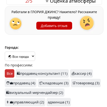
2/5
⭐ Оценка атмосферы
Работали в ГЛОРИЯ ДЖИНС? Накипело? Расскажите
правду!
Добавить отзыв
Города:
По профессиям:
Все
🛍️продавец-консультант (11)
💰кассир (4)
🧑‍💼продавец (4)
📦кладовщик (3)
🛒товаровед (3)
🛍️визуальный мерчендайзер (2)
👨‍💼управляющий (2)
админша (1)