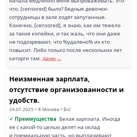
начала медленно меня выпроваживать. Это
что, [censored] было? Бедные девочки-
сотрудницы в зале ходят запуганные.
Конечно, [censored], я знаю, как им тяжело
за такие копейки, и так жаль, что они даже
не подозревают, что %удалено% их кто
повысит. Либо только после нескольких лет
каторги там.
Далее →
Неизменная зарплата,
отсутствие организованности и
удобств.
24.07.2025
•
Москва
•
👍2
✓ Преимущества
Белая зарплата. Иногда
её с какой-то целью делят на оклад
и премиальную часть, но выплачивают