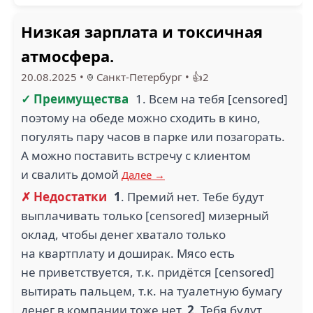
Низкая зарплата и токсичная
атмосфера.
20.08.2025
•
Санкт-Петербург
•
👍2
✓ Преимущества
1. Всем на тебя [censored]
поэтому на обеде можно сходить в кино,
погулять пару часов в парке или позагорать.
А можно поставить встречу с клиентом
и свалить домой
Далее →
✗ Недостатки
1
. Премий нет. Тебе будут
выплачивать только [censored] мизерный
оклад, чтобы денег хватало только
на квартплату и доширак. Мясо есть
не приветствуется, т.к. придётся [censored]
вытирать пальцем, т.к. на туалетную бумагу
денег в компании тоже нет.
2
. Тебя будут