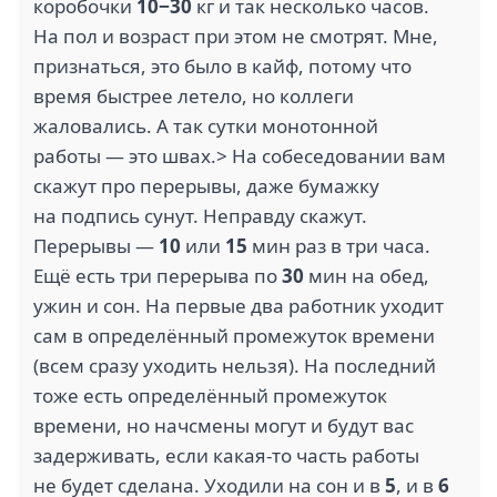
коробочки
10−30
кг и так несколько часов.
На пол и возраст при этом не смотрят. Мне,
признаться, это было в кайф, потому что
время быстрее летело, но коллеги
жаловались. А так сутки монотонной
работы — это швах.> На собеседовании вам
скажут про перерывы, даже бумажку
на подпись сунут. Неправду скажут.
Перерывы —
10
или
15
мин раз в три часа.
Ещё есть три перерыва по
30
мин на обед,
ужин и сон. На первые два работник уходит
сам в определённый промежуток времени
(всем сразу уходить нельзя). На последний
тоже есть определённый промежуток
времени, но начсмены могут и будут вас
задерживать, если какая-то часть работы
не будет сделана. Уходили на сон и в
5
, и в
6