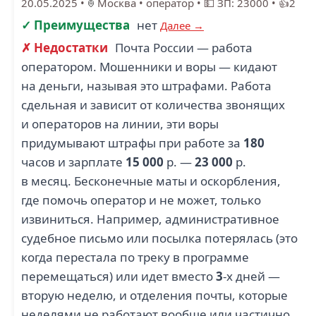
20.05.2025
•
Москва
•
оператор
•
💵 ЗП: 23000
•
👍2
✓ Преимущества
нет
Далее →
✗ Недостатки
Почта России — работа
оператором. Мошенники и воры — кидают
на деньги, называя это штрафами. Работа
сдельная и зависит от количества звонящих
и операторов на линии, эти воры
придумывают штрафы при работе за
180
часов и зарплате
15 000
р. —
23 000
р.
в месяц. Бесконечные маты и оскорбления,
где помочь оператор и не может, только
извиниться. Например, административное
судебное письмо или посылка потерялась (это
когда перестала по треку в программе
перемещаться) или идет вместо
3
-х дней —
вторую неделю, и отделения почты, которые
неделями не работают вообще или частично,