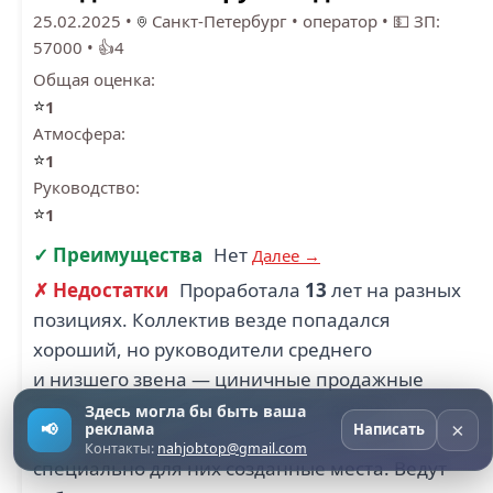
25.02.2025
•
Санкт-Петербург
•
оператор
•
💵 ЗП:
57000
•
👍4
Общая оценка:
⭐
1
Атмосфера:
⭐
1
Руководство:
⭐
1
✓ Преимущества
Нет
Далее →
✗ Недостатки
Проработала
13
лет на разных
позициях. Коллектив везде попадался
хороший, но руководители среднего
и низшего звена — циничные продажные
твари, которые были уволены с других
Здесь могла бы быть ваша
×
📢
реклама
Написать
организаций и взяты на почту на новые,
Контакты:
nahjobtop@gmail.com
специально для них созданные места. Ведут