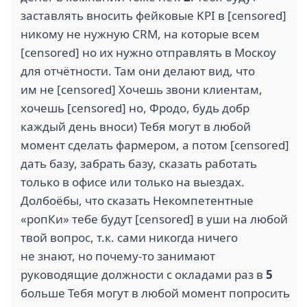
заставлять вносить фейковые KPI в [censored]
никому не нужную CRM, на которые всем
[censored] но их нужно отправлять в Москоу
для отчётности. Там они делают вид, что
им не [censored] Хочешь звони клиентам,
хочешь [censored] но, Фродо, будь добр
каждый день вноси) Тебя могут в любой
момент сделать фармером, а потом [censored]
дать базу, забрать базу, сказать работать
только в офисе или только на выездах.
Долбоёбы, что сказать Некомпетентные
«ропКи» тебе будут [censored] в уши на любой
твой вопрос, т.к. сами никогда ничего
не знают, но почему-то занимают
руководящие должности с окладами раз в
5
больше Тебя могут в любой момент попросить