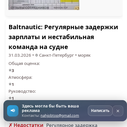
Baltnautic: Регулярные задержки
зарплаты и нестабильная
команда на судне
31.03.2026
•
Санкт-Петербург
•
моряк
Общая оценка:
⭐
3
Атмосфера:
⭐
1
Руководство:
⭐
1
Здесь могла бы быть ваша
✓ Преимущества
Их просто нет совсем
Далее
×
📢
реклама
Написать
Контакты:
nahjobtop@gmail.com
→
✗ Недостатки
Регулярное задержка