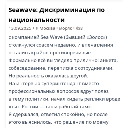
3
Seawave: Дискриминация по
СК ЛОГОМАРИН (2)
BALTNAUTIC (2)
национальности
13.09.2025
•
Москва
•
моряк
•
👍8
с компанией Sea Wave (бывший «Золос»)
столкнулся совсем недавно, и впечатления
остались крайне противоречивые.
Формально всё выглядело прилично: анкета,
ASTOR
SEANERGY MARITIME
SHIPMANAGEMENT (2)
HOLDINGS CORP (2)
собеседование, переписка с сотрудниками.
Но реальность оказалась другой.
На интервью суперинтендант вместо
профессиональных вопросов вдруг полез
в тему политики, начал кидать реплики вроде
1
«ты с России — так и работай там».
АЗИМУТ (1)
ПАРТНЕР (1)
Я сдержался, ответил спокойно, но после
этого выяснилось, что решение по моему