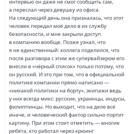
интервью он даже не смог сообщить сам,
а переслал через девушку из офиса.
На следующий день она призналась, что этот
МУРМАНСКИЙ
человек передал моё дело в их службу
МОРСКОЙ
АРКТИКХОЛДИНГ (1)
ТОРГОВЫЙ ПОРТ (1)
безопасности, и мне закрыли доступ
в компанию вообще. Позже узнал, что
я не единственный: коллега поделился, что
после разговора с этим же супервайзером его
внесли в «чёрный список» только потому, что
он русский. И это при том, что в официальной
политике компании прямо написано —
МКС (1)
«никакой политики на борту», экипажи ведь
у них всегда микс: русские, украинцы, индусы,
филиппинцы. Но выходит, что на деле всё
иначе, и человеческий фактор сильно портит
картину. При этом стоит отметить — многие
ребята, кто работал через крюинг