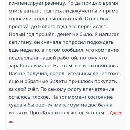
компенсирует разницу. Когда пришло время
АНТЕЙ СЕВЕР (2)
АМУРСКОЕ (2)
списываться, подписали документы и прямо
спросили, когда выплатят пай. Ответ был
простой: до Нового года всё перечислят.
Новый год прошёл, денег не было. Я написал
1
капитану, он сначала попросил подождать
УК
ДАЛЬНЕВОСТОЧНЫЙ
ещё неделю, а потом сообщил, что компания
ТРАНС ГРУП СПБ (2)
РЫБАК (2)
недовольна нашей работой, потому что
заработали мало. На этом всё и закончилось.
Пая не получил, дополнительных денег тоже,
ещё и обратные билеты пришлось покупать
за свой счёт. По самому флоту впечатление
РЫБОКОМБИНАТ
ROSWELL TANKERS
осталось плохое. На тот момент состояние
ОСТРОВНОЙ (2)
CORP (2)
судов я бы оценил максимум на два балла
из пяти. Про «Колпит» слышал, что там...
Далее
→