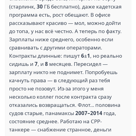
(старлинк,
30
ГБ бесплатно), даже кадетская
программа есть, рост обещают. В офисе
рассказывают красиво — мол, можно дойти
до топа, у нас всё честно. А теперь по факту.
Зарплаты ниже среднего, особенно если
сравнивать с другими операторами.
Контракты длинные: пишут
6
±
1
, но реально
сидишь и
7
, и
8
месяцев. Пересидел —
зарплату никто не поднимет. Попробуешь
качнуть права — в следующий раз тебя
просто не позовут. Из-за этого у меня
несколько коллег после контракта сразу
отказались возвращаться. Флот… половина
судов старые, панамаксы
2007–2014
года,
состояние среднее. Работаю на СРР-
танкере — снабжение странное, деньги