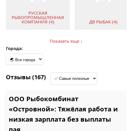
РУССКАЯ
РЫБОПРОМЫШЛЕННАЯ
КОМПАНИЯ (4)
ДВ РЫБАК (4)
Показать еще ↓
Города:
2
1
МУРМАНСКИЙ
ТРАЛОВЫЙ ФЛОТ (4)
МГ ФЛОТ (3)
Отзывы (167)
ООО Рыбокомбинат
«Островной»: Тяжёлая работа и
низкая зарплата без выплаты
РП БУНКЕР (3)
АВРОРА (2)
пая