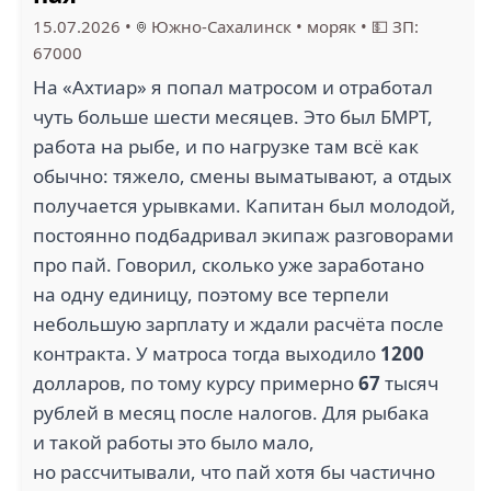
15.07.2026
•
Южно-Сахалинск
•
моряк
•
💵 ЗП:
67000
На «Ахтиар» я попал матросом и отработал
1
чуть больше шести месяцев. Это был БМРТ,
АНТЕЙ (2)
РОСРЫБФЛОТ (2)
работа на рыбе, и по нагрузке там всё как
обычно: тяжело, смены выматывают, а отдых
получается урывками. Капитан был молодой,
постоянно подбадривал экипаж разговорами
про пай. Говорил, сколько уже заработано
на одну единицу, поэтому все терпели
СЕВЕРНЫЙ АЛЬЯНС
МЕТЕЛИЦА (2)
(2)
небольшую зарплату и ждали расчёта после
контракта. У матроса тогда выходило
1200
долларов, по тому курсу примерно
67
тысяч
рублей в месяц после налогов. Для рыбака
и такой работы это было мало,
но рассчитывали, что пай хотя бы частично