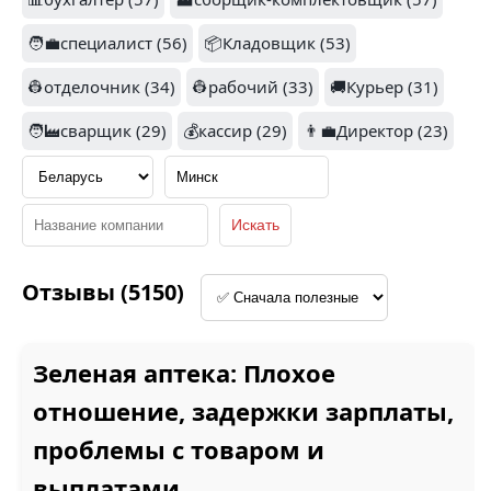
🧑‍💼специалист (56)
📦Кладовщик (53)
2.5
👷отделочник (34)
👷рабочий (33)
🚚Курьер (31)
2.7
ТУТ И ТАМ
🧑‍🏭сварщик (29)
💰кассир (29)
👨‍💼Директор (23)
ЗЕЛЕНАЯ АПТЕКА (25)
ЛОГИСТИКС (24)
Отзывы (5150)
РАДЗИВИЛЛОВСКИЙ
ГЛОБАЛ СЕРВИС
(20)
ИНТЕРНЕШИНАЛ (24)
Зеленая аптека: Плохое
отношение, задержки зарплаты,
проблемы с товаром и
1.1
1
выплатами.
СТАР БЬЮТИ СЕРВИС