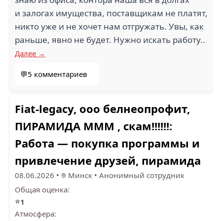
и залогах имущества, поставщикам не платят,
никто уже и не хочет нам отгружать. Увы, как
1
2.8
раньше, явно не будет. Нужно искать работу..
Далее →
QUICKCALL (13)
ЗООМАРКЕТ (13)
💬5 комментариев
Fiat-legacy, ооо белнеопрофит,
1.1
1.8
ПИРАМИДА МММ , скам!!!!!!:
СПОРТИНГ КЛУБ (13)
ИНТЕКСТОРГ (13)
Работа — покупка программы и
привлечение друзей, пирамида
08.06.2026
•
Минск
•
Анонимный сотрудник
1.3
Общая оценка:
⭐
1
КОРПОРАТИВНЫЙ
Атмосфера:
СТАНДАРТ (13)