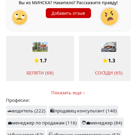
Вы из МИНСКА? Накипело? Расскажите правду!
Добавить отзыв
1.7
1.3
БЕЛВТИ (68)
СОСЕДИ (65)
Показать еще ↓
Професии:
1.1
1.8
🚗водитель (222)
🛍️продавец-консультант (140)
ОМА (31)
💼менеджер по продажам (116)
🧑‍💼менеджер (84)
WWW.21VEK.BY (30)
📊бухгалтер (57)
🏭сборщик-комплектовщик (57)