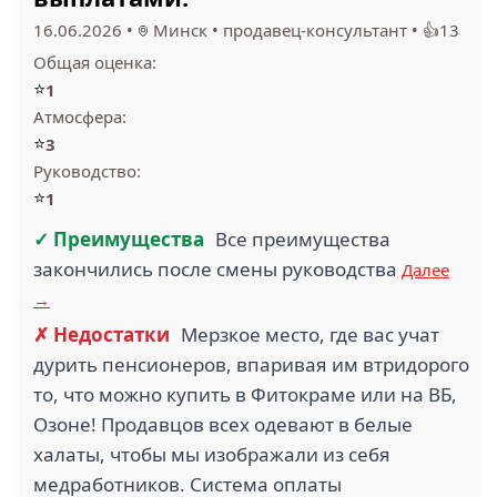
(20)
ГИППО (19)
16.06.2026
•
Минск
•
продавец-консультант
•
👍13
Общая оценка:
⭐
1
Атмосфера:
1.2
⭐
3
1
Руководство:
АВТОЛАЙТЭКСПРЕСС
(18)
ЗООБАЗАР (19)
⭐
1
✓ Преимущества
Все преимущества
закончились после смены руководства
Далее
→
✗ Недостатки
Мерзкое место, где вас учат
4
дурить пенсионеров, впаривая им втридорого
ОБК (17)
СИЛЬВЕРФЛЕКС (18)
то, что можно купить в Фитокраме или на ВБ,
Озоне! Продавцов всех одевают в белые
халаты, чтобы мы изображали из себя
медработников. Система оплаты