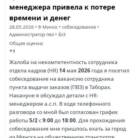
менеджера привела к потере
времени и денег
28.05.2026
•
Минск
•
собеседование
•
Администратор пвз
•
👍3
Общая оценка:
⭐
1
Жалоба на некомпетентность сотрудника
отдела кадров (HR)
14
мая
2026
года я посетил
собеседование на вакансию сотрудника
пункта выдачи заказов (ПВЗ) в Таборах.
Накануне я обсуждал детали с HR-
менеджером а.с.п. В ходе телефонного
разговора со мной был согласован график
работы
5/2
с
9
:
00
до
18
:
00
. Для прохождения
собеседования мне пришлось ехать за город
из Минска на общественном транспорте,