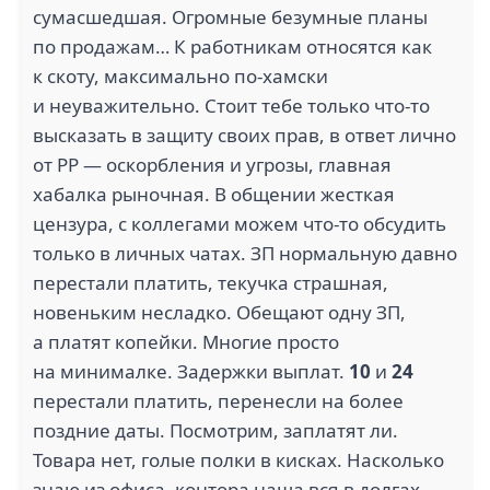
2.1
4
сумасшедшая. Огромные безумные планы
по продажам… К работникам относятся как
СБЕРСТРОЙ БЕЛ (16)
АРМТЕК (16)
к скоту, максимально по-хамски
и неуважительно. Стоит тебе только что-то
высказать в защиту своих прав, в ответ лично
от РР — оскорбления и угрозы, главная
хабалка рыночная. В общении жесткая
цензура, с коллегами можем что-то обсудить
ВИКТОРИЯГАРАНТСТРОЙ
(15)
BIGZZ (15)
только в личных чатах. ЗП нормальную давно
перестали платить, текучка страшная,
новеньким несладко. Обещают одну ЗП,
а платят копейки. Многие просто
на минималке. Задержки выплат.
10
и
24
5
перестали платить, перенесли на более
СК РЕМОНТ МОНТАЖ
ЛЕРКИН (15)
поздние даты. Посмотрим, заплатят ли.
(15)
Товара нет, голые полки в кисках. Насколько
знаю из офиса, контора наша вся в долгах