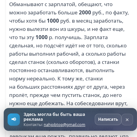
Обманывают с зарплатой, обещают, что
можно заработать больше
2000
руб., по факту,
чтобы хотя бы
1000
руб. в месяц заработать,
нужно вылезти вон из шкуры, и не факт еще,
что ты эту
1000
р. получишь. Зарплата
сдельная, но подсчёт идёт не от того, сколько
работы выполнил рабочий, а сколько работы
сделал станок (сколько оборотов), а станки
постоянно останавливаются, выполнить
норму нереально. К тому же, станки
на больших расстояниях друг от друга, через
пролёт, прежде чем пустить станок, до него
нужно еще добежать. На собеседовании врут,
что, мол, молодежь такая сякая работать
Здесь могла бы быть ваша
×
не хочет — а кто захочет рвать жилы за
📢
реклама
3
Написать
Контакты:
nahjobtop@gmail.com
копейки и потерять здоровье? Молодым
девочкам еще рожать, правильно делают, что