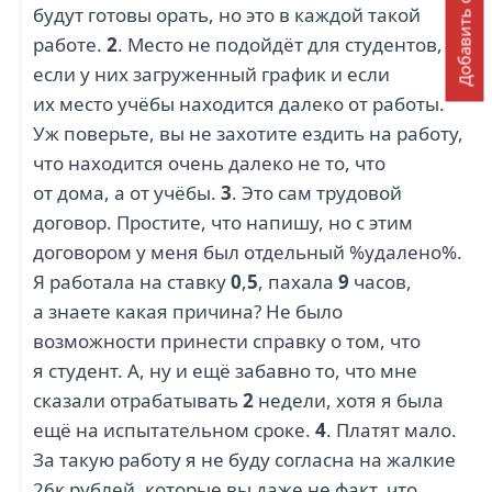
Добавить отзыв
будут готовы орать, но это в каждой такой
работе.
2
. Место не подойдёт для студентов,
если у них загруженный график и если
их место учёбы находится далеко от работы.
Уж поверьте, вы не захотите ездить на работу,
что находится очень далеко не то, что
от дома, а от учёбы.
3
. Это сам трудовой
договор. Простите, что напишу, но с этим
договором у меня был отдельный %удалено%.
Я работала на ставку
0
,
5
, пахала
9
часов,
а знаете какая причина? Не было
возможности принести справку о том, что
я студент. А, ну и ещё забавно то, что мне
сказали отрабатывать
2
недели, хотя я была
ещё на испытательном сроке.
4
. Платят мало.
За такую работу я не буду согласна на жалкие
26к рублей, которые вы даже не факт, что