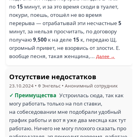
по
15
минут, и за это время сходи в туалет,
покури, поешь, отошёл не во время
перерыва — отрабатывай эти несчастные
5
минут, за нельзя просчитать, по договору
получаю
9
,
500
к на деле
15
к, передаю Щ.
огромный привет, не взорвись от злости. Е.
вообще песня, такая женщина,...
Далее →
Отсутствие недостатков
23.10.2024
•
Энгельс
•
Анонимный сотрудник
✓ Преимущества
Устроилась сюда, так как
могу работать только на пол ставки,
на собеседовании мне подобрали удобный
график работы и вот я уже два месяца как тут
работаю. Ничего не могу плохого сказать про
работодателя, зп приходит вовремя, работаю