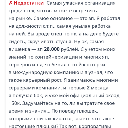
✗ Недостатки
Самая ужасная организация
среди всех, что вы можете встретить
на рынке. Самое основное — это зп. Я работал
на должности с.т.п., самая унылая работка
на ней. Вы вроде спец по пк, а на деле будете
сидеть, скручивать стулья. Ну ок, самая
вишенка — зп
28
.
000
рублей. С учетом моих
знаний по контейнеризации и многих яп,
серверов и т.д. я сбежал с этой конторки
в международную компанию и я узнал, что
такое карьерный рост. Я занимаюсь многими
серверами компании, и первые
2
месяца
я получал 60к, и уже мой официальный оклад
150к. Задумайтесь на то, ли вы тратите свое
время и знания… По поводу плюшек,
которыми они так кичатся, знаете что такое
настоящие плюшки? Так вот: корпоративы