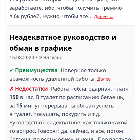
заработаете, ибо, чтобы получить премию
в 6к рублей, нужно, чтобы все...
Далее →
Неадекватное руководство и
обман в графике
16.08.2024
•
Энгельс
✓ Преимущества
Наверное только
возможность удалённой работы.
Далее →
✗ Недостатки
Работа неблагодарная, платят
150
в час. В туалет по расписанию бегаешь,
за
15
минут перерыва ты обязан успеть
в туалет, покушать, покурить и т.д.
Руководство неадекватное, как только какой-
то вопрос. Говорят: да, сейчас, и всё, потом
бегаешь по всему офису, ищешь. Про вас тупо