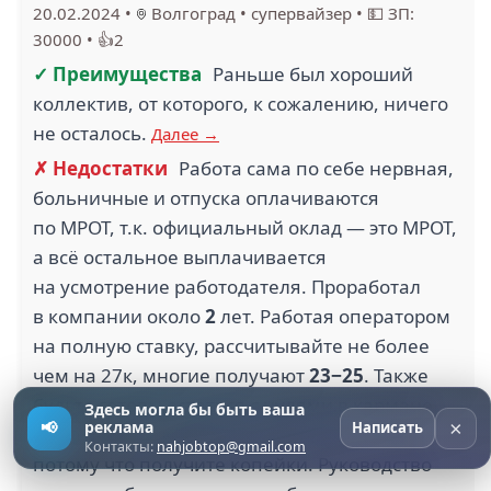
20.02.2024
•
Волгоград
•
супервайзер
•
💵 ЗП:
30000
•
👍2
✓ Преимущества
Раньше был хороший
коллектив, от которого, к сожалению, ничего
не осталось.
Далее →
✗ Недостатки
Работа сама по себе нервная,
больничные и отпуска оплачиваются
по МРОТ, т.к. официальный оклад — это МРОТ,
а всё остальное выплачивается
на усмотрение работодателя. Проработал
в компании около
2
лет. Работая оператором
на полную ставку, рассчитывайте не более
чем на 27к, многие получают
23−25
. Также
будьте готовы остаться с нулями в кармане,
Здесь могла бы быть ваша
×
📢
реклама
Написать
если сходите на больничный или в отпуск,
Контакты:
nahjobtop@gmail.com
потому что получите копейки. Руководство