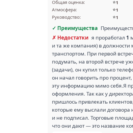
⭐
Общая оценка:
1
⭐
Атмосфера:
1
⭐
Руководство:
1
САФАРИ ПАРК (15)
ВЕ
✓ Преимущества
Преимущест
✗ Недостатки
я проработал
1
м
и та же компания) в должности
транспортом. При первой встр
подумать, на второй встрече уж
АГРОКОМПЛЕКС
МИР О
(13)
(задачи), он купил только телеф
он начал говорить про процент,
эту информацию мимо себя.Я пр
оформления. Так как у директор
пришлось привлекать клиентов,
которые ему выслали договора н
и не подписал. Торговые площад
что они дают — это название ко