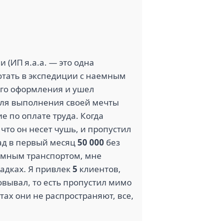
1.6
АЗСТРОЙ
ЗОЛОТОЕ ЯБЛОКО
(13)
и (ИП я.а.а. — это одна
отать в экспедиции с наемным
го оформления и ушел
1
1
 для выполнения своей мечты
СЕМЕЙНЫЕ
ТРАДИЦИИ (13)
(13)
е по оплате труда. Когда
 что он несет чушь, и пропустил
ад в первый месяц
50 000
без
аемным транспортом, мне
адках. Я привлек
5
клиентов,
овывал, то есть пропустил мимо
тах они не распространяют, все,