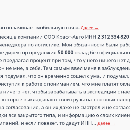
1.8
КРАСНОДАРГ
КАРДО (14)
(14)
ЗА (15)
во оплачивает мобильную связь
Далее →
есяц в компании ООО Крафт-Авто ИНН
2 312 334 820
 менеджера по логистике. Мои обязанности были раб
ече директор предложил
50 000
оклад без официально
5
1.
е предлагал процент при том, что у него ничего нет
ХОТЫ (13)
АЯКС РИЭЛТ (13)
АПРЕЛЬ 
он не мне, а себе. Тем самым ввел меня в заблуждени
 я подумал, что он временно сошел с ума, и подумал,
иступил к работе с пониманием, что мне платят окл
а ничего нет, чтобы зарабатывать в экспедиции с н
 которые выкладывают свои грузы на торговых площ
а согласование, а он их даже не смотрел и не соглас
ки все закрытого типа, и информацию о своих клиен
мпаний, и если повезет, то дадут ИНН...
Далее →