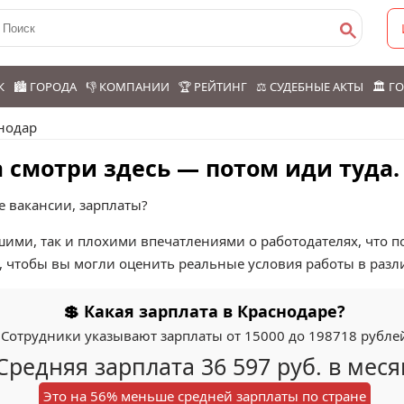
К
🏙️ ГОРОДА
👎 КОМПАНИИ
🏆 РЕЙТИНГ
⚖️ СУДЕБНЫЕ АКТЫ
🏛️ 
нодар
 смотри здесь — потом иди туда.
е вакансии, зарплаты?
шими, так и плохими впечатлениями о работодателях, что 
, чтобы вы могли оценить реальные условия работы в разл
💲 Какая зарплата в Краснодаре?
Сотрудники указывают зарплаты от 15000 до 198718 рубле
Средняя зарплата 36 597 руб. в меся
Это на 56% меньше средней зарплаты по стране