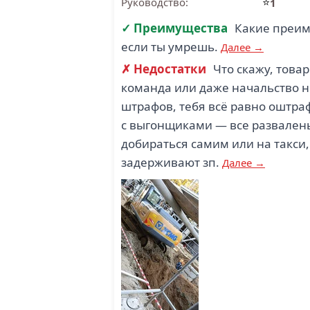
⭐
Руководство:
1
✓ Преимущества
Какие преиму
если ты умрешь.
Далее →
✗ Недостатки
Что скажу, това
команда или даже начальство 
штрафов, тебя всё равно оштраф
с выгонщиками — все развален
добираться самим или на такси,
задерживают зп.
Далее →