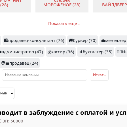
ЕР МАГНИТ
КУБАНЬ
(28)
МОРОЖЕНОЕ (28)
ВАЙЛДБЕРРИ
Показать еще ↓
3
🛍️продавец-консультант (76)
🚚Курьер (70)
💼менеджер 
1.6
1
АГРОКОМПЛ
СИК (22)
💼администратор (47)
КЛЮЧАВТО (21)
💰кассир (36)
📊бухгалтер (35)
Н.И.ТКАЧЕВ
👷‍♂️
🧑‍💼продавец (24)
1.9
3
ОЗОН (16)
ВА (17)
АЛТИМА 
вводит в заблуждение с оплатой и у
 ЗП: 50000