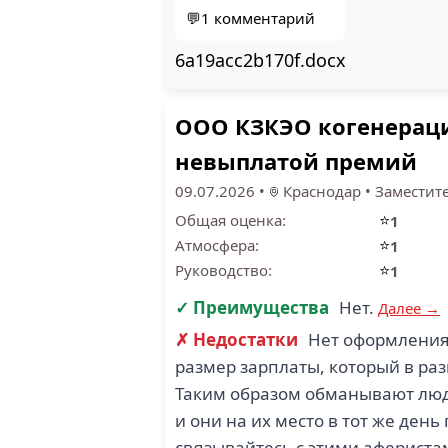
💬1 комментарий
6a19acc2b170f.docx
ООО КЗКЭО когенераци
невыплатой премий
09.07.2026
•
Краснодар
•
Заместит
⭐
Общая оценка:
1
⭐
Атмосфера:
1
⭐
Руководство:
1
✓ Преимущества
Нет.
Далее →
✗ Недостатки
Нет оформления 
размер зарплаты, который в ра
Таким образом обманывают люде
и они на их место в тот же ден
связывайтесь с этими афериста