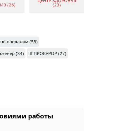
ЦЕНТР ЗДОРОВЬЯ
З (26)
(23)
2
по продажам (58)
КРАСНОЕ & БЕЛОЕ
ЕКС ИМ.
(18)
А (19)
Инженер (34)
👨‍⚖️ПРОКУРОР (27)
2.3
ПАРТНЕРЫ ПРАВА
(16)
(16)
словиями работы