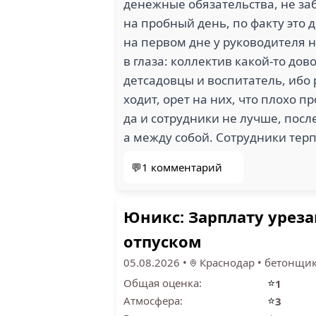
денежные обязательства, не заб
на пробный день, по факту это 
на первом дне у руководителя не
в глаза: коллектив какой-то до
детсадовцы и воспитатель, ибо
ходит, орет на них, что плохо п
да и сотрудники не лучше, посл
а между собой. Сотрудники терп
💬1 комментарий
Юникс: Зарплату урез
отпуском
05.08.2026
•
Краснодар
•
бетонщи
⭐
Общая оценка:
1
⭐
Атмосфера:
3