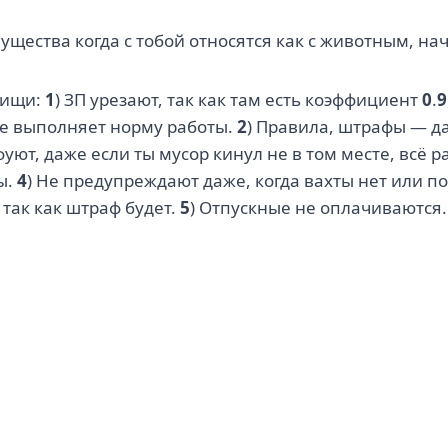
щества когда с тобой относятся как с животным, на
рищи:
1
) ЗП урезают, так как там есть коэффициент
0
.
9
не выполняет норму работы.
2
) Правила, штрафы — да
уют, даже если ты мусор кинул не в том месте, всё 
ы.
4
) Не предупреждают даже, когда вахты нет или п
 так как штраф будет.
5
) Отпускные не оплачиваются