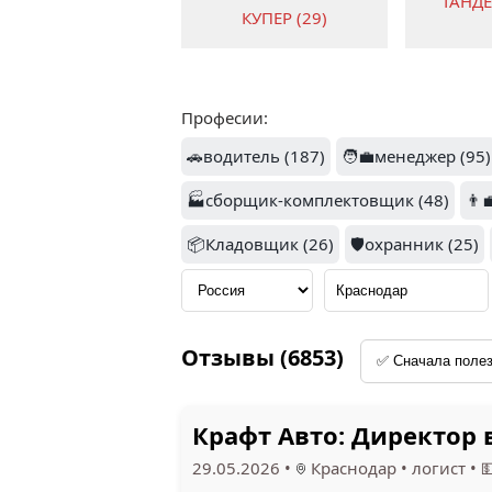
ТАНД
КУПЕР (29)
Професии:
🚗водитель (187)
🧑‍💼менеджер (95)
1.9
АЛКОТЕКА (23)
🏭сборщик-комплектовщик (48)
БАР
👨‍
📦Кладовщик (26)
🛡️охранник (25)
1.5
Отзывы (6853)
РПТ (18)
НЕ
Крафт Авто: Директор 
29.05.2026
•
Краснодар
•
логист
•
