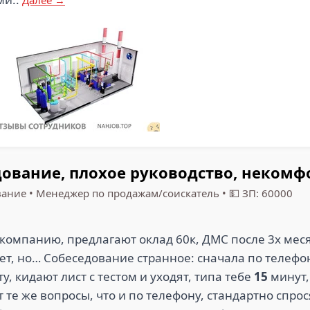
Далее →
дование, плохое руководство, неком
вание
•
Менеджер по продажам/соискатель
•
💵 ЗП: 60000
мпанию, предлагают оклад 60к, ДМС после 3х меся
дет, но… Собеседование странное: сначала по телеф
, кидают лист с тестом и уходят, типа тебе
15
минут,
е же вопросы, что и по телефону, стандартно спросят