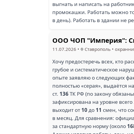
выгнать и написать на работник
промокашки. Работать можно то
в день). Работать в здании не 
ООО ЧОП "Империя": С
11.07.2026
•
Ставрополь
•
охранни
Хочу предостеречь всех, кто р
грубое и систематическое нару
опыте заявляю о следующих фа
полностью «серая», выдаётся н
ст.
136
ТК РФ (по закону обязан
зафиксирована на уровне всего
выходит от
10
до
11
смен, что с
в месяц. Для сравнения: офиц
за стандартную норму (около
16