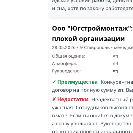
Адские условия работы, день на
и сна, хотя по закону работода
Ооо "Югстроймонтаж": 
плохой организации
28.05.2026
•
Ставрополь
•
менедж
⭐
Общая оценка:
1
⭐
Атмосфера:
1
⭐
Руководство:
1
✓ Преимущества
Конкурентна
договор на полную сумму зп. Вы
✗ Недостатки
Неадекватный ру
ужасная. Сотрудников выгоняют
в чате. Если ты ошибся в докум
а сразу увольняют. Руководство
отсутствия профессионального 