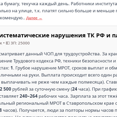
а бумагу, текучка каждый день. Работники института
лько на улице, т.к. платят сильно больше и меньше 
рекомендую..
Далее →
истематические нарушения ТК РФ и п
к
•
💵 ЗП: 25000
ассматривает данный ЧОП для трудоустройства. За к
шение Трудового кодекса РФ, техники безопасности и
ктах:
1
. Грубое нарушение МРОТ, сроков выплат и обм
аличными на руки. Выплата происходит всего один ра
ы выплачивать не реже чем каждые полмесяца). Став
2 500
рублей за суточную смену (
24
часа). При график
оставляет
240–264
рабочих часа. Зарплата за этот тя
иальный региональный МРОТ в Ставропольском крае 
8
часов). Получается, люди за полторы нормы часо