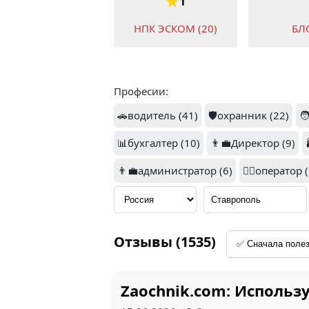
1
НПК ЭСКОМ (20)
БЛ
Професии:
1
🚗водитель (41)
🛡️охранник (22)

📊бухгалтер (10)
АЛЬЯНС (8)
👨‍💼Директор (9)
ЭНЕРГ
👨‍💼администратор (6)
👷‍♂️оператор 
Отзывы (1535)
1
Д
ЛЕМУРРР (6)
Zaochnik.com: Исполь