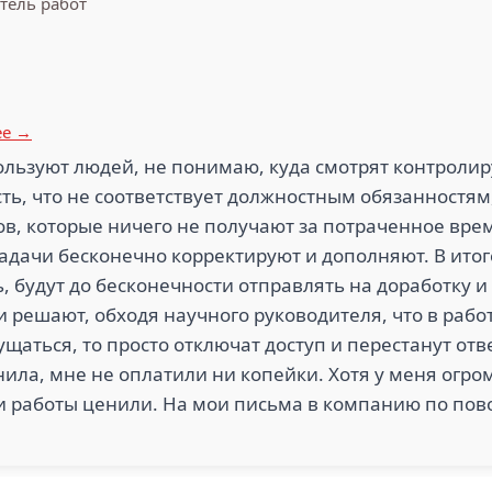
тель работ
1
1.8
ЮГСТРО
СНС (5)
ЯНДЕКС.ТАКСИ (5)
ее →
ользуют людей, не понимаю, куда смотрят контроли
ть, что не соответствует должностным обязанностям,
в, которые ничего не получают за потраченное врем
1
адачи бесконечно корректируют и дополняют. В итог
ЭЛЕКТРОНПРОЕКТ
(5)
СТАВСНЕК (5)
GETTR
 будут до бесконечности отправлять на доработку и 
и решают, обходя научного руководителя, что в работ
щаться, то просто отключат доступ и перестанут отве
нила, мне не оплатили ни копейки. Хотя у меня огро
и работы ценили. На мои письма в компанию по пово