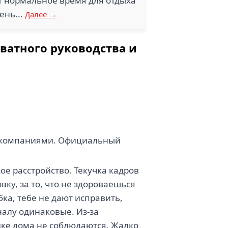
ет нормальное время для отдыха
ень...
Далее →
ватного руководства и
и компаниями. Официальный
ое расстройство. Текучка кадров
у, за то, что не здороваешься
бка, тебе не дают исправить,
налу одинаковые. Из-за
йке дома не соблюдаются. Жалко