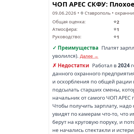
ЧОП АРЕС СКФУ: Плохое
09.06.2026
•
Ставрополь
•
охранни
⭐
Общая оценка:
2
⭐
Атмосфера:
1
⭐
Руководство:
1
✓ Преимущества
Платят зарп
уволился).
Далее →
✗ Недостатки
Работал в
2024
г
данного охранного предприятия
и оскорбления по общей рации 
подсылать старших смены, котор
начальник от самого ЧОП АРЕС п
Чтобы получить зарплату, надо 
увидят по камерам что-то, что 
берут на круговую поруку, и по
не начались спектакли и истери