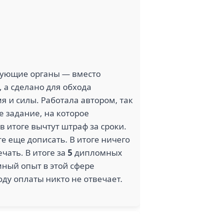
1
1
ЙИНВЕСТ
ИНГОССТРАХ (5)
(5)
рующие органы — вместо
 а сделано для обхода
я и силы. Работала автором, так
1
е задание, на которое
KARI (5)
UST (5)
в итоге вычтут штраф за сроки.
е еще дописать. В итоге ничего
чать. В итоге за
5
дипломных
мный опыт в этой сфере
ду оплаты никто не отвечает.