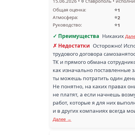
15.06.2026
•
Ставрополь
•
исполни
⭐
Общая оценка:
1
1.5
⭐
Атмосфера:
2
⭐
Руководство:
1
РУССКИЙ СВЕТ (5)
✓ Преимущества
Никаких
Дал
✗ Недостатки
Осторожно! Исп
трудового договора самозанятос
ТК и прямого обмана сотруднико
2
как изначально поставленные з
ОБОРОН
ЭНЕРГОМЕРА (5)
ты можешь потратить один день,
Не понятно, на каких правах он
не платят, а если начнешь возму
работ, которые я для них выпол
и в других компаниях всегда мо
Далее →