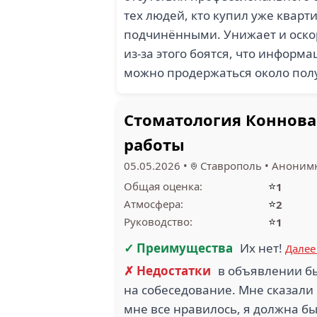
тех людей, кто купил уже кварт
подчинёнными. Унижает и оскор
из-за этого боятся, что информа
можно продержаться около пол
Стоматология Коннова:
работы
05.05.2026
•
Ставрополь
•
Анонимн
⭐
Общая оценка:
1
⭐
Атмосфера:
2
⭐
Руководство:
1
✓ Преимущества
Их нет!
Далее
✗ Недостатки
в объявлении б
на собеседование. Мне сказали 
мне все нравилось, я должна бы