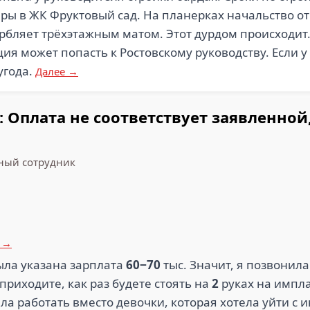
иры в ЖК Фруктовый сад. На планерках начальство о
бляет трёхэтажным матом. Этот дурдом происходит.
ция может попасть к Ростовскому руководству. Если у
угода.
Далее →
 Оплата не соответствует заявленной
ый сотрудник
 →
ыла указана зарплата
60−70
тыс. Значит, я позвонил
приходите, как раз будете стоять на
2
руках на импла
ла работать вместо девочки, которая хотела уйти с и