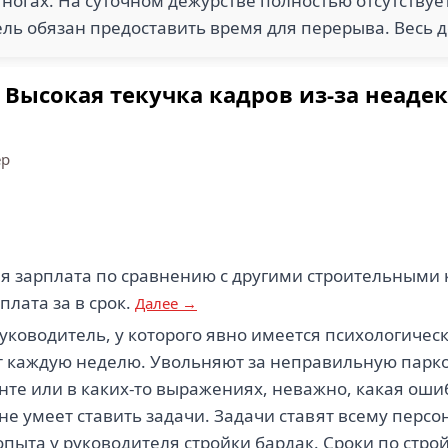
 ногах. На суточном дежурстве полностью отсутству
тель обязан предоставить время для перерыва. Весь д
Высокая текучка кадров из-за неадек
ер
я зарплата по сравнению с другими строительным
плата за в срок.
Далее →
ководитель, у которого явно имеется психологическ
 каждую неделю. Увольняют за неправильную парковк
енте или в каких-то выражениях, неважно, какая оши
 не умеет ставить задачи. Задачи ставят всему персо
опыта у руководителя стройки бардак. Сроки по стро