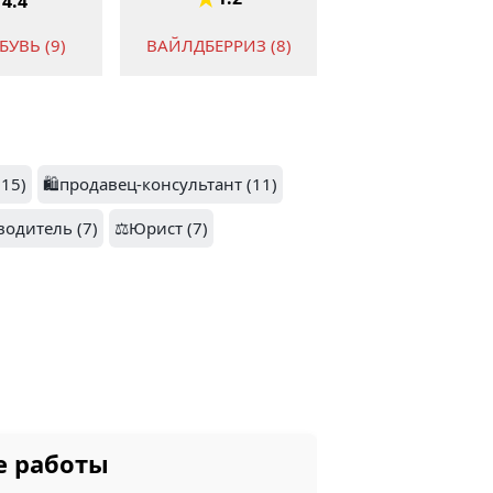
4.4
УВЬ (9)
ВАЙЛДБЕРРИЗ (8)
5
(15)
🛍️продавец-консультант (11)
МОНОКРИСТАЛЛ
водитель (7)
ДИА (6)
⚖️Юрист (7)
(6)
 КАВКАЗ
(6)
ФАРМ ТРЭЙД (6)
е работы