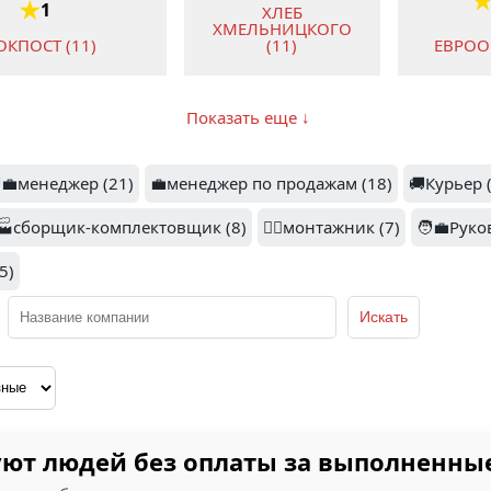
1
ХЛЕБ
ХМЕЛЬНИЦКОГО
ЕВРООБ
ОКПОСТ (11)
(11)
Показать еще ↓
‍💼менеджер (21)
💼менеджер по продажам (18)
🚚Курьер 
ЛОГИСТИЧЕСКИЙ
ЦЕНТР ГРУЗ
ОГИД ЦЕНТР (8)
🏭сборщик-комплектовщик (8)
ТРАНЗИТ (7)
👷‍♂️монтажник (7)
🧑‍💼Руко
РУСМЕ
(5)
ЗЕЛЕНАЯ ТОЧКА
САМСОН
Р ТРАНС (6)
(6)
зуют людей без оплаты за выполненны