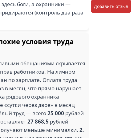
 здесь боги, а охранники —
Добавить отзыв
придираются (контроль два раза
лохие условия труда
расивыми обещаниями скрывается
 прав работников. На личном
ан по зарплате. Оплата труда
з в месяц, что прямо нарушает
ка рядового охранника
е «сутки через двое» в месяц
жёлый труд — всего
25 000
рублей
составляет
27 868
,
5
рублей
в получают меньше минималки.
2
.